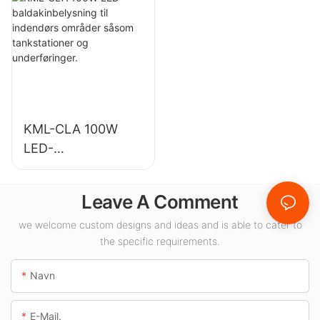
lagerbygninger og
belysning i
andre indendørs
udstillingshaller,
belysningsapplikati
fitnesscentre osv.
oner.
KML-CLA 100W
LED-
baldakinbelysning
til indendørs
Leave A Comment
områder såsom
tankstationer og
we welcome custom designs and ideas and is able to cater to
the specific requirements.
underføringer.
Navn
E-Mail.