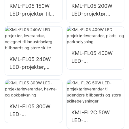
KML-FL05 150W
KML-FL05 200W
LED-projektør til
LED-projektør
belysning af
leverandør,
parkeringspladser
nødbelysning og
og
katastrofehjælpspr
opbevaringsområd
ojekter
er
KML-FL05 400W
KML-FL05 240W
LED-
LED-projektør,
projektørleverandø
leverandør,
r, plads- og
velegnet til
parkbelysning
industrianlæg,
billboards og store
skilte.
KML-FL05 300W
KML-FL2C 50W
LED-
LED-
projektørleverandø
projektørleverandø