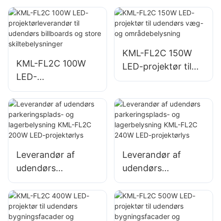
r, havne- og
r til udendørs
dokbelysning
billboards og store
skiltebelysninger
KML-FL2C 150W
KML-FL2C 100W
LED-projektør til
LED-
udendørs væg- og
projektørleverandø
områdebelysning
r til udendørs
billboards og store
skiltebelysninger
Leverandør af
Leverandør af
udendørs
udendørs
parkeringsplads-
parkeringsplads-
og lagerbelysning
og lagerbelysning
KML-FL2C 200W
KML-FL2C 240W