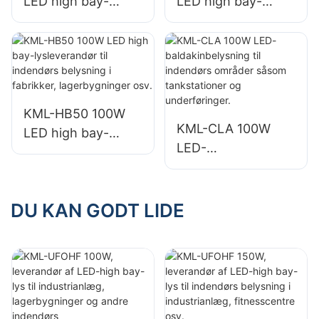
LED high bay-
LED high bay-
lysleverandør til
lysleverandør til
indendørs
indendørs
belysning i
belysning i
fabrikker,
fabrikker,
lagerbygninger osv.
lagerbygninger osv.
KML-HB50 100W
KML-CLA 100W
LED high bay-
LED-
lysleverandør til
baldakinbelysning
indendørs
til indendørs
belysning i
områder såsom
DU KAN GODT LIDE
fabrikker,
tankstationer og
lagerbygninger osv.
underføringer.