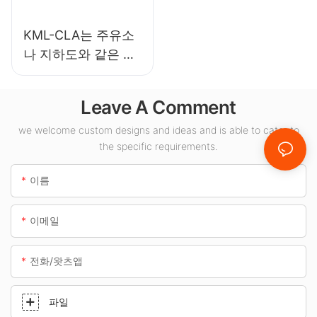
KML-CLA는 주유소
나 지하도와 같은 실
내 공간에 적합한
100W LED 캐노피
Leave A Comment
조명 공급업체입니
다.
we welcome custom designs and ideas and is able to cater to
the specific requirements.
이름
이메일
전화/왓츠앱
파일