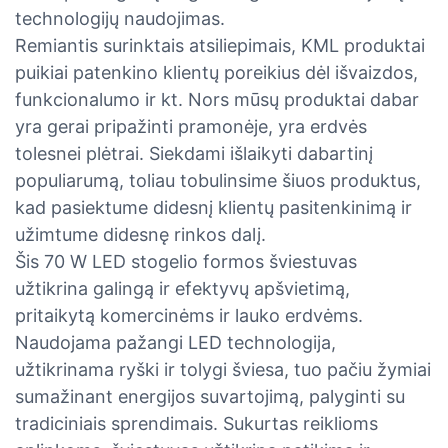
technologijų naudojimas.
Remiantis surinktais atsiliepimais, KML produktai
puikiai patenkino klientų poreikius dėl išvaizdos,
funkcionalumo ir kt. Nors mūsų produktai dabar
yra gerai pripažinti pramonėje, yra erdvės
tolesnei plėtrai. Siekdami išlaikyti dabartinį
populiarumą, toliau tobulinsime šiuos produktus,
kad pasiektume didesnį klientų pasitenkinimą ir
užimtume didesnę rinkos dalį.
Šis 70 W LED stogelio formos šviestuvas
užtikrina galingą ir efektyvų apšvietimą,
pritaikytą komercinėms ir lauko erdvėms.
Naudojama pažangi LED technologija,
užtikrinama ryški ir tolygi šviesa, tuo pačiu žymiai
sumažinant energijos suvartojimą, palyginti su
tradiciniais sprendimais. Sukurtas reiklioms