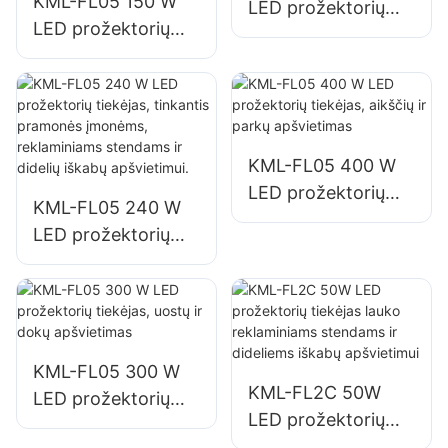
KML-FL05 150 W
LED prožektorių
LED prožektorių
tiekėjas, avarinių ir
tiekėjas automobilių
nelaimių padarinių
stovėjimo aikštelių
likvidavimo vietų
ir sandėliavimo
apšvietimas
zonų apšvietimui
KML-FL05 400 W
LED prožektorių
KML-FL05 240 W
tiekėjas, aikščių ir
LED prožektorių
parkų apšvietimas
tiekėjas, tinkantis
pramonės
įmonėms,
reklaminiams
stendams ir didelių
KML-FL05 300 W
KML-FL2C 50W
iškabų apšvietimui.
LED prožektorių
LED prožektorių
tiekėjas, uostų ir
tiekėjas lauko