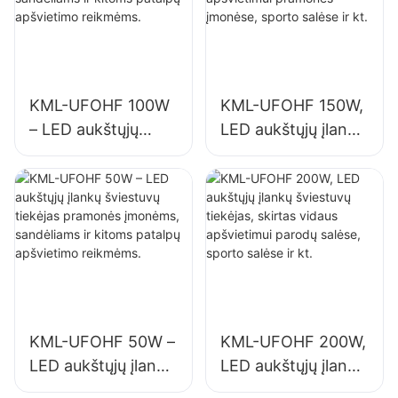
KML-UFOHF 100W
KML-UFOHF 150W,
– LED aukštųjų
LED aukštųjų įlankų
įlankų šviestuvų
šviestuvų tiekėjas,
tiekėjas pramonės
skirtas vidaus
įmonėms,
apšvietimui
sandėliams ir
pramonės įmonėse,
kitoms patalpų
sporto salėse ir kt.
apšvietimo
reikmėms.
KML-UFOHF 50W –
KML-UFOHF 200W,
LED aukštųjų įlankų
LED aukštųjų įlankų
šviestuvų tiekėjas
šviestuvų tiekėjas,