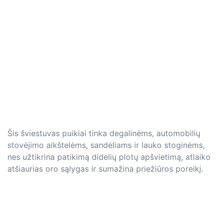
Šis šviestuvas puikiai tinka degalinėms, automobilių
stovėjimo aikštelėms, sandėliams ir lauko stoginėms,
nes užtikrina patikimą didelių plotų apšvietimą, atlaiko
atšiaurias oro sąlygas ir sumažina priežiūros poreikį.