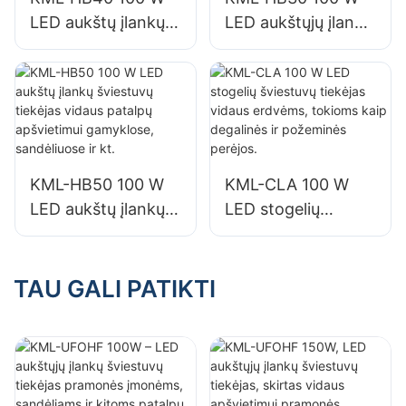
LED aukštų įlankų
LED aukštųjų įlankų
šviestuvų tiekėjas
šviestuvų tiekėjas
vidaus patalpų
vidaus patalpų
apšvietimui
apšvietimui
gamyklose,
gamyklose,
sandėliuose ir kt.
sandėliuose ir kt.
KML-HB50 100 W
KML-CLA 100 W
LED aukštų įlankų
LED stogelių
šviestuvų tiekėjas
šviestuvų tiekėjas
vidaus patalpų
vidaus erdvėms,
apšvietimui
tokioms kaip
TAU GALI PATIKTI
gamyklose,
degalinės ir
sandėliuose ir kt.
požeminės perėjos.