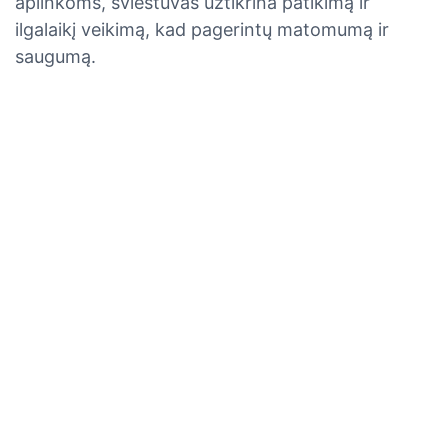
aplinkoms, šviestuvas užtikrina patikimą ir
ilgalaikį veikimą, kad pagerintų matomumą ir
saugumą.