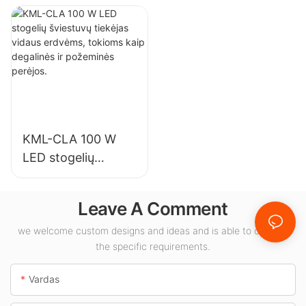
pramonės
skirtas vidaus
įmonėms,
apšvietimui parodų
sandėliams ir
salėse, sporto
kitoms patalpų
salėse ir kt.
apšvietimo
reikmėms.
KML-CLA 100 W
LED stogelių
šviestuvų tiekėjas
vidaus erdvėms,
Leave A Comment
tokioms kaip
degalinės ir
we welcome custom designs and ideas and is able to cater to
the specific requirements.
požeminės perėjos.
Vardas