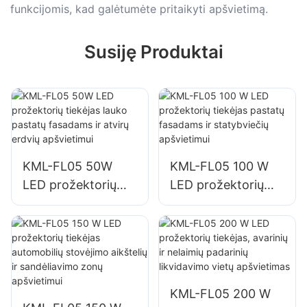
funkcijomis, kad galėtumėte pritaikyti apšvietimą.
Susiję Produktai
KML-FL05 50W
KML-FL05 100 W
LED prožektorių
LED prožektorių
tiekėjas lauko
tiekėjas pastatų
pastatų fasadams ir
fasadams ir
atvirų erdvių
statybviečių
apšvietimui
apšvietimui
KML-FL05 200 W