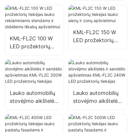
dokų apšvietimas
reklaminiams
stendams ir
dideliems iškabų
apšvietimui
KML-FL2C 150 W
KML-FL2C 100 W
LED prožektorių
LED prožektorių
tiekėjas lauko sienų
tiekėjas lauko
ir zonų apšvietimui
reklaminiams
stendams ir
dideliems iškabų
apšvietimui
Lauko automobilių
Lauko automobilių
stovėjimo aikštelės
stovėjimo aikštelės
ir sandėlio
ir sandėlio
apšvietimas KML-
apšvietimas KML-
FL2C 200W LED
FL2C 240W LED