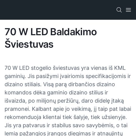
70 W LED Baldakimo
Šviestuvas
70 W LED stogelio šviestuvas yra vienas iš KML
gaminių. Jis pasižymi įvairiomis specifikacijomis ir
dizaino stiliais. Visą parą dirbančios dizaino
komandos dėka gaminio dizaino stilius ir
išvaizda, po milijonų peržiūrų, daro didelę įtaką
pramonei. Kalbant apie jo veikimą, jį taip pat labai
rekomenduoja klientai tiek šalyje, tiek užsienyje.
Jis yra patvarus ir stabilus savo savybėmis, o tai
lemia pažangios įrangos diegimas ir atnaujintų