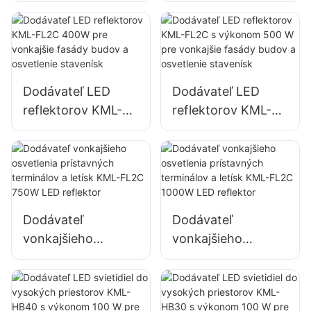
parkovísk a skladov
parkovísk a skladov
KML-FL2C 200W
KML-FL2C 240W
LED reflektor
LED reflektor
Dodávateľ LED
Dodávateľ LED
reflektorov KML-
reflektorov KML-
FL2C 400W pre
FL2C s výkonom
vonkajšie fasády
500 W pre
budov a osvetlenie
vonkajšie fasády
stavenísk
budov a osvetlenie
stavenísk
Dodávateľ
Dodávateľ
vonkajšieho
vonkajšieho
osvetlenia
osvetlenia
prístavných
prístavných
terminálov a letísk
terminálov a letísk