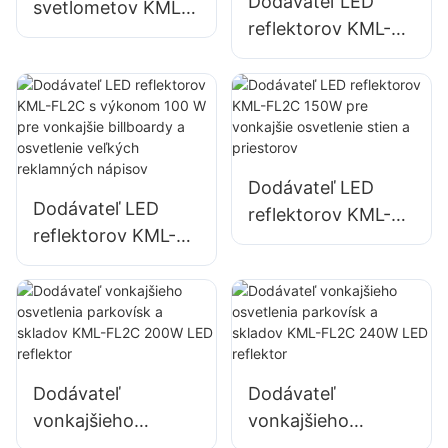
Dodávateľ LED
veľkých
svetlometov KML-
reflektorov KML-
reklamných
FL05 300W,
FL2C 50W pre
nápisov.
osvetlenie
vonkajšie billboardy
prístavov a dokov
a osvetlenie
veľkých
reklamných
Dodávateľ LED
nápisov
Dodávateľ LED
reflektorov KML-
reflektorov KML-
FL2C 150W pre
FL2C s výkonom
vonkajšie
100 W pre
osvetlenie stien a
vonkajšie billboardy
priestorov
a osvetlenie
veľkých
Dodávateľ
Dodávateľ
reklamných
vonkajšieho
vonkajšieho
nápisov
osvetlenia
osvetlenia