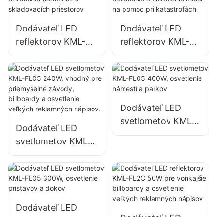
otvorených
priestorov
Dodávateľ LED
Dodávateľ LED
reflektorov KML-
reflektorov KML-
FL05 150W pre
FL05 200W,
osvetlenie
núdzové osvetlenie
parkovísk a
a osvetlenie miest
skladovacích
na pomoc pri
priestorov
katastrofách
Dodávateľ LED
svetlometov KML-
Dodávateľ LED
FL05 400W,
svetlometov KML-
osvetlenie námestí
FL05 240W,
a parkov
vhodný pre
priemyselné
závody, billboardy
a osvetlenie
Dodávateľ LED