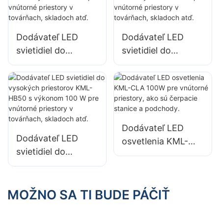
KML-FL2C 750W
KML-FL2C 1000W
LED reflektor
LED reflektor
Dodávateľ LED
Dodávateľ LED
svietidiel do
svietidiel do
vysokých
vysokých
priestorov KML-
priestorov KML-
HB40 s výkonom
HB30 s výkonom
100 W pre vnútorné
100 W pre vnútorné
priestory v
priestory v
Dodávateľ LED
továrňach,
továrňach,
Dodávateľ LED
osvetlenia KML-
skladoch atď.
skladoch atď.
svietidiel do
CLA 100W pre
vysokých
vnútorné priestory,
priestorov KML-
ako sú čerpacie
HB50 s výkonom
MOŽNO SA TI BUDE PÁČIŤ
stanice a
100 W pre vnútorné
podchody.
priestory v