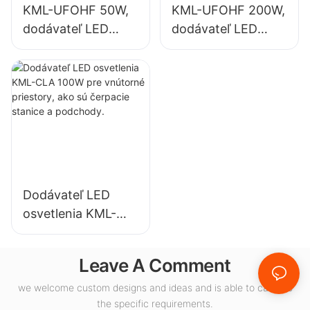
KML-UFOHF 50W,
KML-UFOHF 200W,
dodávateľ LED
dodávateľ LED
svietidiel do
svietidiel pre
vysokých hal pre
vnútorné
priemyselné
osvetlenie
závody, sklady a
výstavných siení,
iné vnútorné
telocviční atď.
osvetlenie.
Dodávateľ LED
osvetlenia KML-
CLA 100W pre
vnútorné priestory,
Leave A Comment
ako sú čerpacie
stanice a
we welcome custom designs and ideas and is able to cater to
the specific requirements.
podchody.