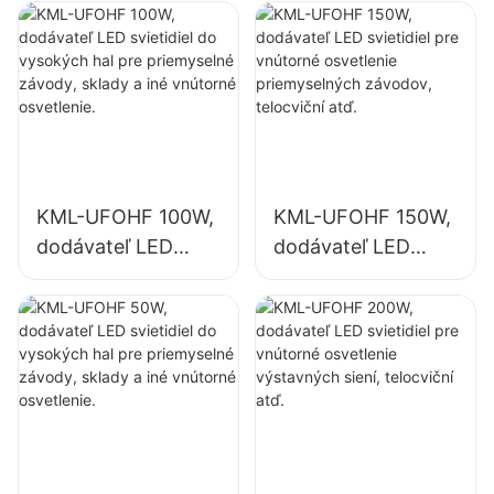
továrňach,
skladoch atď.
KML-UFOHF 100W,
KML-UFOHF 150W,
dodávateľ LED
dodávateľ LED
svietidiel do
svietidiel pre
vysokých hal pre
vnútorné
priemyselné
osvetlenie
závody, sklady a
priemyselných
iné vnútorné
závodov, telocviční
osvetlenie.
atď.