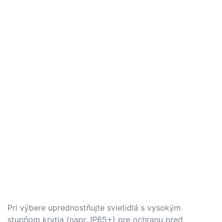
Pri výbere uprednostňujte svietidlá s vysokým
stupňom krytia (napr. IP65+) pre ochranu pred