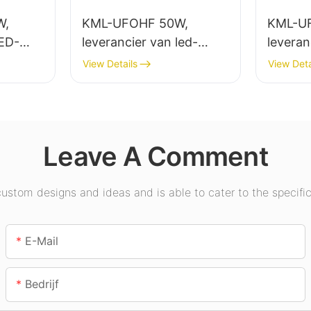
W,
KML-UFOHF 50W,
KML-U
LED-
leverancier van led-
leveran
 voor
hoogbouwlampen voor
hoogbo
View Details
View Deta
 in
industriële installaties,
binnenv
exen,
magazijnen en andere
tentoon
binnenverlichtingstoepa
gymzal
ssingen.
Leave A Comment
stom designs and ideas and is able to cater to the specific
E-Mail
Bedrijf