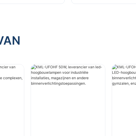
lichting in fabrieken,
binnenverlichting in fa
n, enz.
magazijnen, enz.
VAN