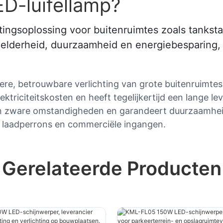
D-luifellamp?
htingsoplossing voor buitenruimtes zoals tanks
helderheid, duurzaamheid en energiebesparing,
re, betrouwbare verlichting van grote buitenruimtes
ktriciteitskosten en heeft tegelijkertijd een lange le
en zware omstandigheden en garandeert duurzaamhei
n, laadperrons en commerciële ingangen.
Gerelateerde Producten