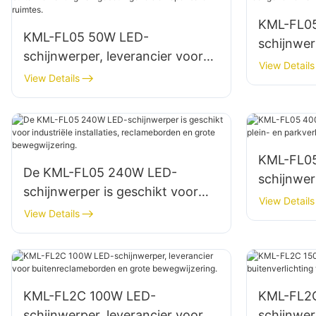
KML-FL0
KML-FL05 50W LED-
schijnwer
schijnwerper, leverancier voor
gevelverl
View Details
buitenverlichting van
View Details
op bouwp
gebouwgevels en openbare
ruimtes.
KML-FL0
De KML-FL05 240W LED-
schijnwerp
schijnwerper is geschikt voor
en parkve
View Details
industriële installaties,
View Details
reclameborden en grote
bewegwijzering.
KML-FL2C 100W LED-
KML-FL2C
schijnwerper, leverancier voor
schijnwer