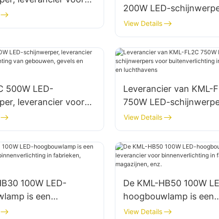
200W LED-schijnwerpe
lichting van wanden en
buitenparkeerterreinen
View Details
.
magazijnen.
C 500W LED-
Leverancier van KML-
per, leverancier voor
750W LED-schijnwerpe
lichting van gebouwen,
buitenverlichting in
View Details
n bouwplaatsen.
haventerminals en luc
HB30 100W LED-
De KML-HB50 100W L
lamp is een
hoogbouwlamp is een
er voor
leverancier voor
View Details