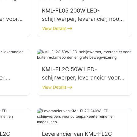
KML-FL05 200W LED-
er voor
schijnwerper, leverancier, nood-
en rampenverlichting
View Details
.
KML-FL2C 50W LED-
er,
schijnwerper, leverancier voor
ng
buitenreclameborden en grote
View Details
bewegwijzering.
FL2C
Leverancier van KML-FL2C