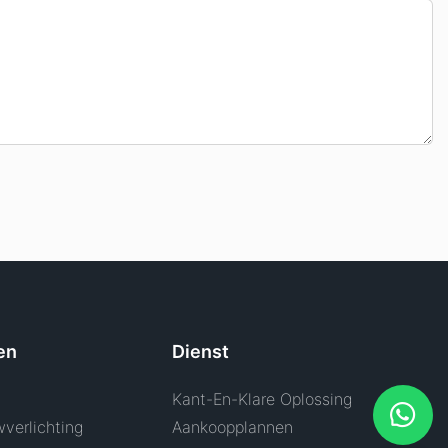
en
Dienst
Kant-En-Klare Oplossing
verlichting
Aankoopplannen