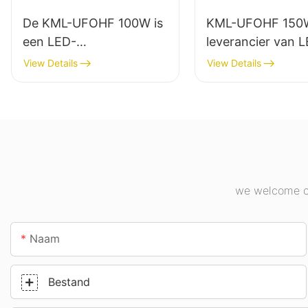
De KML-UFOHF 100W is
KML-UFOHF 150
een LED-
leverancier van 
hoogbouwlamp,
hoogbouwlampen
View Details
View Details
geschikt voor industriële
binnenverlichting
complexen, magazijnen
industriële compl
en andere
sporthallen, enz.
binnenverlichtingstoepa
ssingen.
we welcome cu
Naam
Bestand