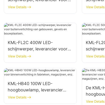
buitenreclameborden en grote
buitenver
View Details
View Details
bewegwijzering.
terreinen
KML-FL2C 400W LED-
KML-FL2
schijnwerper, leverancier voor
schijnwer
buitenverlichting van gebouwen,
buitenver
View Details
View Details
gevels en bouwplaatsen.
gevels e
KML-HB40 100W LED-
De KML-
hoogbouwlamp, leverancier
hoogbouw
voor binnenverlichting in
View Details
leveranci
View Details
fabrieken, magazijnen, enz.