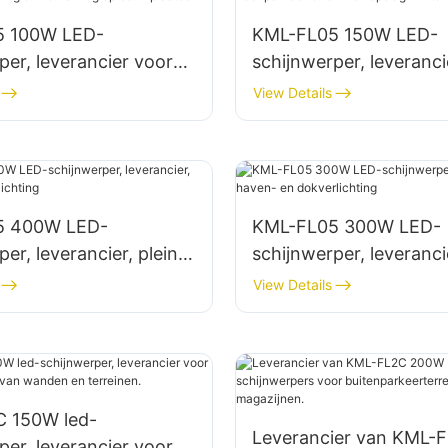
5 100W LED-
KML-FL05 150W LED-
per, leverancier voor
schijnwerper, leveranci
ichting en verlichting
parkeerterrein- en
View Details
laatsen.
opslagruimteverlichting
5 400W LED-
KML-FL05 300W LED-
er, leverancier, plein-
schijnwerper, leveranci
rlichting
haven- en dokverlichti
View Details
 150W led-
Leverancier van KML-
per, leverancier voor