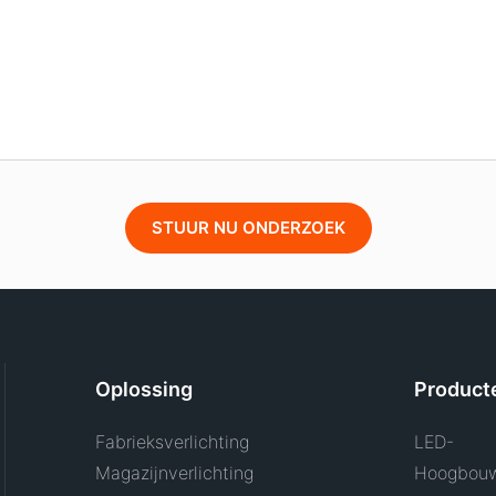
STUUR NU ONDERZOEK
Oplossing
Product
Fabrieksverlichting
LED-
Magazijnverlichting
Hoogbouw