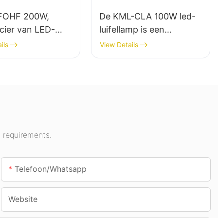
FOHF 200W,
De KML-CLA 100W led-
cier van LED-
luifellamp is een
uwlampen voor
leverancier voor
ils
View Details
erlichting in
binnenruimtes zoals
stellingshallen,
tankstations en tunnels.
en, enz.
 requirements.
Telefoon/whatsapp
Website