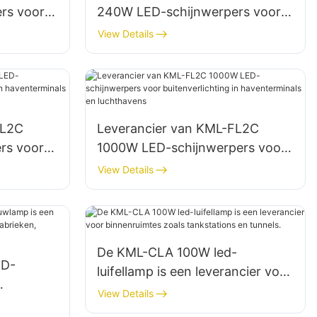
rs voor
240W LED-schijnwerpers voor
 en
buitenparkeerterreinen en
View Details
magazijnen.
FL2C
Leverancier van KML-FL2C
rs voor
1000W LED-schijnwerpers voor
buitenverlichting in
View Details
hthavens
haventerminals en luchthavens
De KML-CLA 100W led-
ED-
luifellamp is een leverancier voor
binnenruimtes zoals
View Details
tankstations en tunnels.