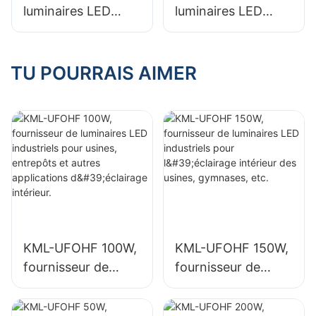
luminaires LED
luminaires LED
KML-HB50 100W
KML-CLA 100W
pour l'éclairage
pour espaces
intérieur d'usines,
intérieurs tels que
TU POURRAIS AIMER
d'entrepôts, etc.
les stations-service
et les passages
souterrains.
KML-UFOHF 100W,
KML-UFOHF 150W,
fournisseur de
fournisseur de
luminaires LED
luminaires LED
industriels pour
industriels pour