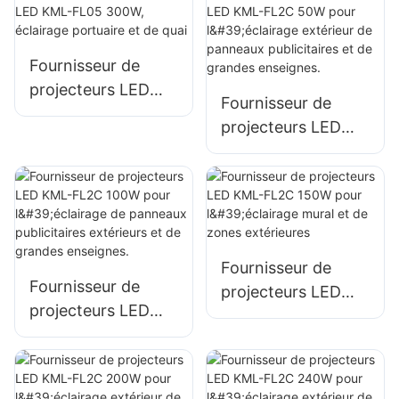
installations
industrielles, aux
panneaux
Fournisseur de
d'affichage et à
projecteurs LED
Fournisseur de
l'éclairage de
KML-FL05 300W,
projecteurs LED
grandes enseignes.
éclairage portuaire
KML-FL2C 50W
et de quai
pour l'éclairage
extérieur de
panneaux
publicitaires et de
Fournisseur de
grandes enseignes.
Fournisseur de
projecteurs LED
projecteurs LED
KML-FL2C 150W
KML-FL2C 100W
pour l'éclairage
pour l'éclairage de
mural et de zones
panneaux
extérieures