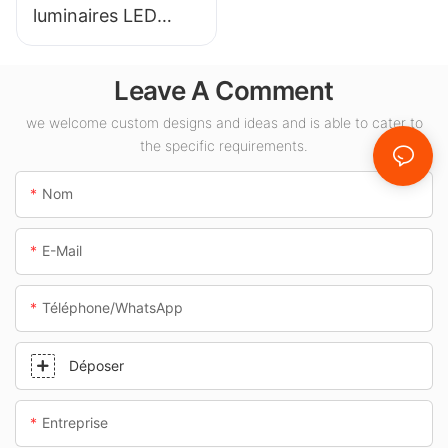
luminaires LED
KML-CLA 100W
pour espaces
Leave A Comment
intérieurs tels que
les stations-service
we welcome custom designs and ideas and is able to cater to
the specific requirements.
et les passages
souterrains.
Nom
E-Mail
Téléphone/WhatsApp
Déposer
Entreprise