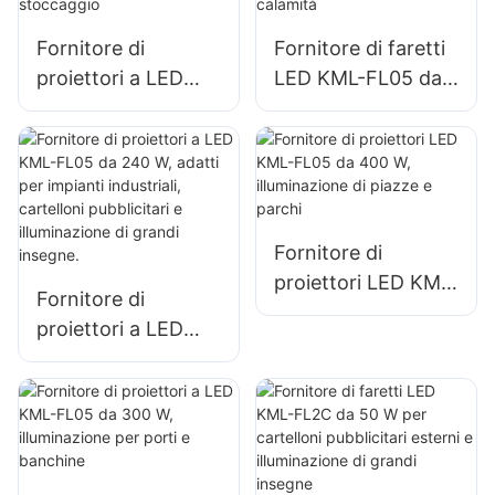
Fornitore di
Fornitore di faretti
proiettori a LED
LED KML-FL05 da
KML-FL05 da 150
200 W,
W per
illuminazione di
l'illuminazione di
emergenza e di
parcheggi e aree di
soccorso in caso di
stoccaggio
calamità
Fornitore di
proiettori LED KML-
Fornitore di
FL05 da 400 W,
proiettori a LED
illuminazione di
KML-FL05 da 240
piazze e parchi
W, adatti per
impianti industriali,
cartelloni
pubblicitari e