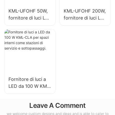
KML-UFOHF 50W,
KML-UFOHF 200W,
fornitore di luci LED
fornitore di luci LED
ad alta luminosità
ad alta luminosità
per impianti
per l'illuminazione
industriali,
di interni in sale
magazzini e altre
espositive,
applicazioni di
palestre, ecc.
illuminazione per
interni.
Fornitore di luci a
LED da 100 W KML-
CLA per spazi
interni come
Leave A Comment
stazioni di servizio
e sottopassaggi.
we welcome custom designs and ideas and is able to cater to