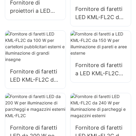
Fornitore di
illuminazione di
Fornitore di faretti
proiettori a LED
grandi insegne.
LED KML-FL2C da
KML-FL05 da 300
50 W per cartelloni
W, illuminazione per
pubblicitari esterni
porti e banchine
e illuminazione di
grandi insegne
Fornitore di faretti
Fornitore di faretti
a LED KML-FL2C
LED KML-FL2C da
da 150 W per
100 W per
illuminazione di
cartelloni
pareti e aree
pubblicitari esterni
esterne
e illuminazione di
grandi insegne
Fornitore di faretti
Fornitore di faretti
LED da 200 W per
LED KML-FL2C da