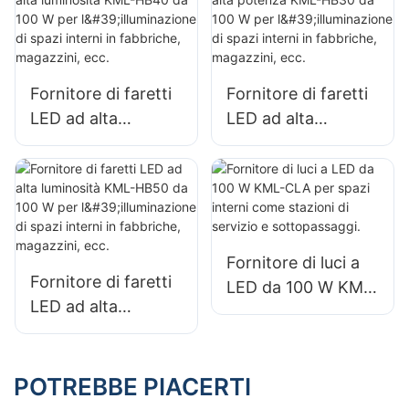
portuali e aeroporti
portuali e aeroporti
KML-FL2C
KML-FL2C
Fornitore di faretti
Fornitore di faretti
LED ad alta
LED ad alta
luminosità KML-
potenza KML-HB30
HB40 da 100 W per
da 100 W per
l'illuminazione di
l'illuminazione di
spazi interni in
spazi interni in
fabbriche,
fabbriche,
Fornitore di luci a
magazzini, ecc.
magazzini, ecc.
Fornitore di faretti
LED da 100 W KML-
LED ad alta
CLA per spazi
luminosità KML-
interni come
HB50 da 100 W per
stazioni di servizio
l'illuminazione di
POTREBBE PIACERTI
e sottopassaggi.
spazi interni in