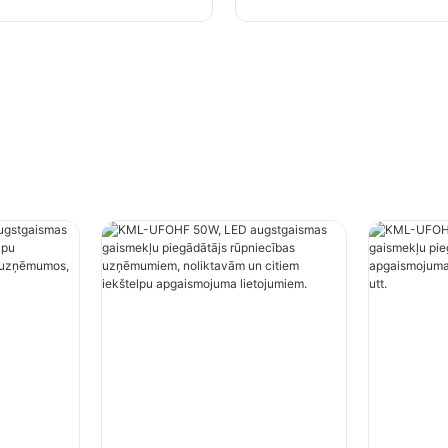
jumam rūpnīcās,
apgaismojumam rūpnīc
 utt.
noliktavās utt.