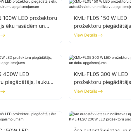
 100W LED prožektoru
KML-FL05 150 W LED
ājs ēku fasādēm un
prožektoru piegādātājs
mu apgaismojumam
autostāvvietu un nolik
View Details
apgaismojumam
5 400W LED
KML-FL05 300 W LED
u piegādātājs, laukumu
prožektoru piegādātājs
 apgaismojums
doku apgaismojums
View Details
C 150W LED
Āra autostāvvietas un 