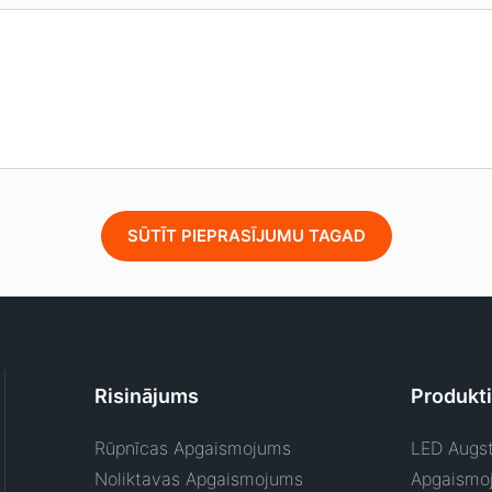
SŪTĪT PIEPRASĪJUMU TAGAD
Risinājums
Produkti
Rūpnīcas Apgaismojums
LED Augst
Noliktavas Apgaismojums
Apgaismo