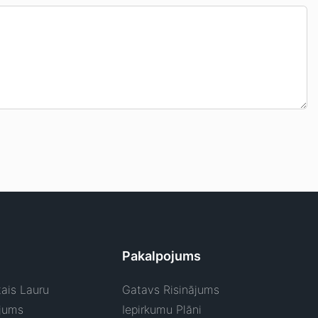
Pakalpojums
ais Lauru
Gatavs Risinājums
jums
Iepirkumu Plāni