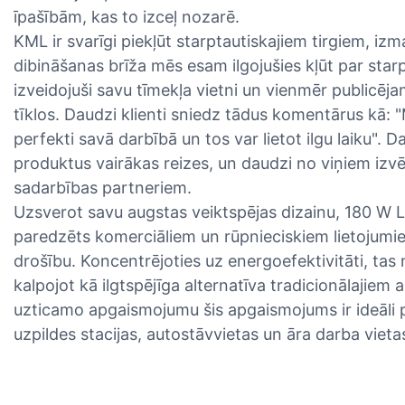
īpašībām, kas to izceļ nozarē.
KML ir svarīgi piekļūt starptautiskajiem tirgiem, iz
dibināšanas brīža mēs esam ilgojušies kļūt par star
izveidojuši savu tīmekļa vietni un vienmēr publicēja
tīklos. Daudzi klienti sniedz tādus komentārus kā: "
perfekti savā darbībā un tos var lietot ilgu laiku". D
produktus vairākas reizes, un daudzi no viņiem izvē
sadarbības partneriem.
Uzsverot savu augstas veiktspējas dizainu, 180 W
paredzēts komerciāliem un rūpnieciskiem lietojum
drošību. Koncentrējoties uz energoefektivitāti, tas 
kalpojot kā ilgtspējīga alternatīva tradicionālajiem
uzticamo apgaismojumu šis apgaismojums ir ideāli
uzpildes stacijas, autostāvvietas un āra darba vieta