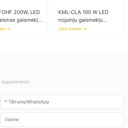
FOHF 200W, LED
KML-CLA 100 W LED
aismas gaismekļu
nojumju gaismekļu
tājs iekštelpu
piegādātājs iekštelpām,
ils
View Details
mojumam izstāžu
piemēram, degvielas
sporta zālēs utt.
uzpildes stacijām un
pazemes pārejām.
 requirements.
Tālrunis/WhatsApp
Vietne