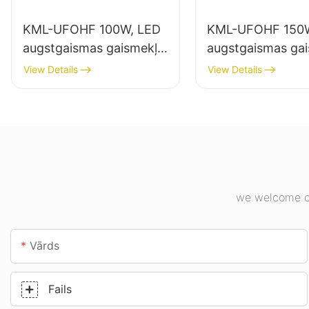
KML-UFOHF 100W, LED
KML-UFOHF 150W
augstgaismas gaismekļu
augstgaismas ga
piegādātājs rūpniecības
piegādātājs iekšt
View Details
View Details
uzņēmumiem,
apgaismojumam
noliktavām un citiem
rūpniecības uzņ
iekštelpu apgaismojuma
sporta zālēs utt.
lietojumiem.
we welcome cu
Vārds
Fails