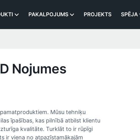
UKTI
PAKALPOJUMS
PROJEKTS
SPĒJA
ED Nojumes
 pamatproduktiem. Mūsu tehniķu
las īpašības, kas pilnībā atbilst klientu
turīga kvalitāte. Turklāt to ir rūpīgi
kats ir viena no atpazīstamākajām