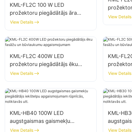
KML-FL2C 100 W LED
prožektor
prožektoru piegādātājs āra
un zonas
View Details
reklāmas stendiem un lielizmēra
View Details
izkārtņu apgaismojumam
KML-FL2C 400W LED
KML-FL2
prožektoru piegādātājs ēku
prožektor
fasāžu un būvlaukumu
fasāžu u
View Details
View Details
apgaismojumam
apgaism
KML-HB40 100W LED
KML-HB3
augstgaismas gaismekļu
augstgai
piegādātājs iekštelpu
piegādātā
View Details
View Details