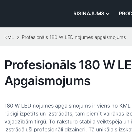
RISINĀJUMS
PROD
KML
Profesionāls 180 W LED nojumes apgaismojums
Profesionāls 180 W L
Apgaismojums
180 W LED nojumes apgaismojums ir viens no KML
rūpīgi izpētīts un izstrādāts, tam piemīt vairākas izci
vajadzībām tirgū. To raksturo stabila veiktspēja un iz
izstrādājuši profesionāli dizaineri. Tā unikālais izs