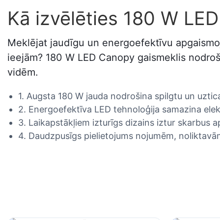
Kā izvēlēties 180 W LE
Meklējat jaudīgu un energoefektīvu apgaismoj
ieejām? 180 W LED Canopy gaismeklis nodrošina
vidēm.
1. Augsta 180 W jauda nodrošina spilgtu un uzt
2. Energoefektīva LED tehnoloģija samazina elekt
3. Laikapstākļiem izturīgs dizains iztur skarbus a
4. Daudzpusīgs pielietojums nojumēm, noliktavā