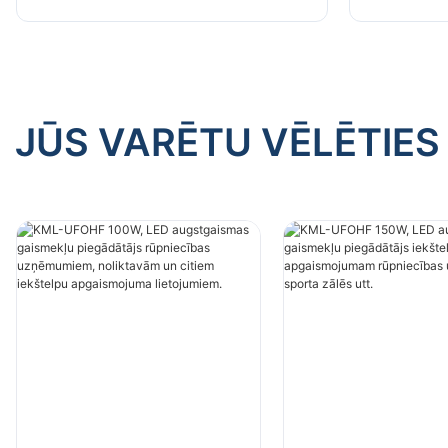
apgaismojumam rūpnīcās,
apgaismo
noliktavās utt.
noliktavās
JŪS VARĒTU VĒLĒTIES