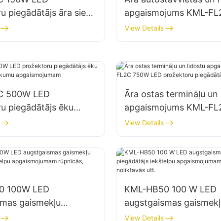
u piegādātājs āra sienu
apgaismojums KML-F
 apgaismojumam
LED prožektoru piegād
View Details
C 500W LED
Āra ostas termināļu un 
u piegādātājs ēku
apgaismojums KML-F
n būvlaukumu
LED prožektoru piegād
View Details
ojumam
0 100W LED
KML-HB50 100 W LED
smas gaismekļu
augstgaismas gaismekļ
js iekštelpu
piegādātājs iekštelpu
View Details