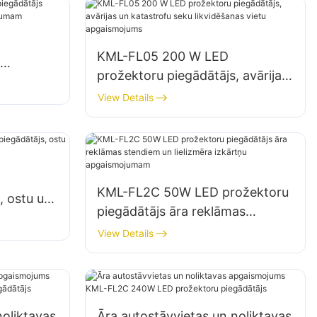
KML-FL05 200 W LED
prožektoru piegādātājs, avārijas
tavu
un katastrofu seku likvidēšanas
View Details
vietu apgaismojums
KML-FL2C 50W LED prožektoru
, ostu un
piegādātājs āra reklāmas
stendiem un lielizmēra izkārtņu
View Details
apgaismojumam
noliktavas
Āra autostāvvietas un noliktavas