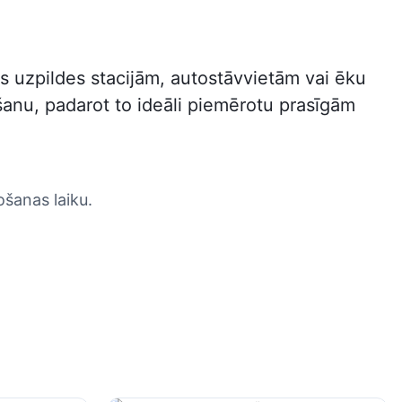
 uzpildes stacijām, autostāvvietām vai ēku
šanu, padarot to ideāli piemērotu prasīgām
ošanas laiku.