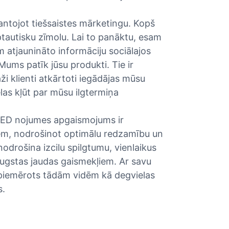
mantojot tiešsaistes mārketingu. Kopš
ptautisku zīmolu. Lai to panāktu, esam
m atjaunināto informāciju sociālajos
Mums patīk jūsu produkti. Tie ir
aži klienti atkārtoti iegādājas mūsu
las kļūt par mūsu ilgtermiņa
 LED nojumes apgaismojums ir
iem, nodrošinot optimālu redzamību un
nodrošina izcilu spilgtumu, vienlaikus
 augstas jaudas gaismekļiem. Ar savu
 piemērots tādām vidēm kā degvielas
s.