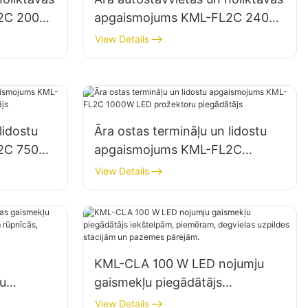
L2C 200W
apgaismojums KML-FL2C 240W
ātājs
LED prožektoru piegādātājs
View Details
lidostu
Āra ostas termināļu un lidostu
L2C 750W
apgaismojums KML-FL2C
ātājs
1000W LED prožektoru
View Details
piegādātājs
KML-CLA 100 W LED nojumju
u
gaismekļu piegādātājs
iekštelpām, piemēram, degvielas
View Details