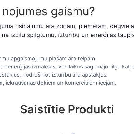
D nojumes gaismu?
uma risinājumu āra zonām, piemēram, degvielas
 izcilu spilgtumu, izturību un enerģijas taupī
icamu apgaismojumu plašām āra telpām.
roenerģijas izmaksas, vienlaikus saglabājot ilgu kalp
pstākļus, nodrošinot izturību āra apstākļos.
m, iekraušanas dokiem un komerciālām ieejām.
Saistītie Produkti