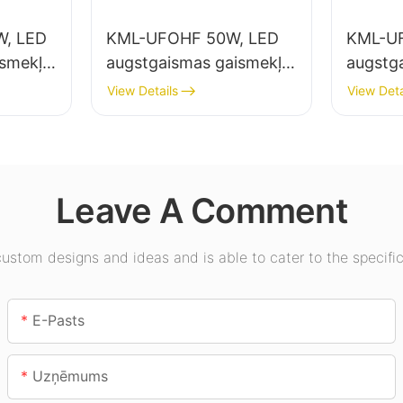
, LED
KML-UFOHF 50W, LED
KML-U
ismekļu
augstgaismas gaismekļu
augstg
elpu
piegādātājs rūpniecības
piegādā
View Details
View Deta
uzņēmumiem,
apgais
ēmumos,
noliktavām un citiem
zālēs, 
iekštelpu apgaismojuma
lietojumiem.
Leave A Comment
stom designs and ideas and is able to cater to the specific
E-Pasts
Uzņēmums