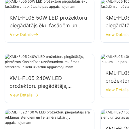
KML-FL05 50W LED prožektoru
KML-FL05
piegādātājs ēku fasādēm un
piegādāt
atklātas telpas apgaismojumam
būvlauku
View Details
View Details
KML-FL0
KML-FL05 240W LED
prožektor
prožektoru piegādātājs,
un parku
View Details
piemērots rūpniecības
View Details
uzņēmumiem, reklāmas
stendiem un lielu izkārtņu
apgaismojumam.
KML-FL2