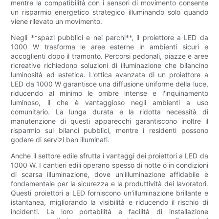
mentre la compatibilità con i sensori di movimento consente
un risparmio energetico strategico illuminando solo quando
viene rilevato un movimento.
Negli **spazi pubblici e nei parchi**, il proiettore a LED da
1000 W trasforma le aree esterne in ambienti sicuri e
accoglienti dopo il tramonto. Percorsi pedonali, piazze e aree
ricreative richiedono soluzioni di illuminazione che bilancino
luminosità ed estetica. L'ottica avanzata di un proiettore a
LED da 1000 W garantisce una diffusione uniforme della luce,
riducendo al minimo le ombre intense e l'inquinamento
luminoso, il che è vantaggioso negli ambienti a uso
comunitario. La lunga durata e la ridotta necessità di
manutenzione di questi apparecchi garantiscono inoltre il
risparmio sui bilanci pubblici, mentre i residenti possono
godere di servizi ben illuminati.
Anche il settore edile sfrutta i vantaggi dei proiettori a LED da
1000 W. I cantieri edili operano spesso di notte o in condizioni
di scarsa illuminazione, dove un'illuminazione affidabile è
fondamentale per la sicurezza e la produttività dei lavoratori.
Questi proiettori a LED forniscono un'illuminazione brillante e
istantanea, migliorando la visibilità e riducendo il rischio di
incidenti. La loro portabilità e facilità di installazione