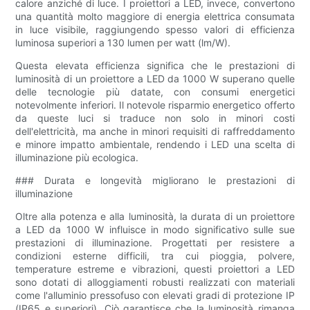
calore anziché di luce. I proiettori a LED, invece, convertono
una quantità molto maggiore di energia elettrica consumata
in luce visibile, raggiungendo spesso valori di efficienza
luminosa superiori a 130 lumen per watt (lm/W).
Questa elevata efficienza significa che le prestazioni di
luminosità di un proiettore a LED da 1000 W superano quelle
delle tecnologie più datate, con consumi energetici
notevolmente inferiori. Il notevole risparmio energetico offerto
da queste luci si traduce non solo in minori costi
dell'elettricità, ma anche in minori requisiti di raffreddamento
e minore impatto ambientale, rendendo i LED una scelta di
illuminazione più ecologica.
### Durata e longevità migliorano le prestazioni di
illuminazione
Oltre alla potenza e alla luminosità, la durata di un proiettore
a LED da 1000 W influisce in modo significativo sulle sue
prestazioni di illuminazione. Progettati per resistere a
condizioni esterne difficili, tra cui pioggia, polvere,
temperature estreme e vibrazioni, questi proiettori a LED
sono dotati di alloggiamenti robusti realizzati con materiali
come l'alluminio pressofuso con elevati gradi di protezione IP
(IP65 e superiori). Ciò garantisce che la luminosità rimanga