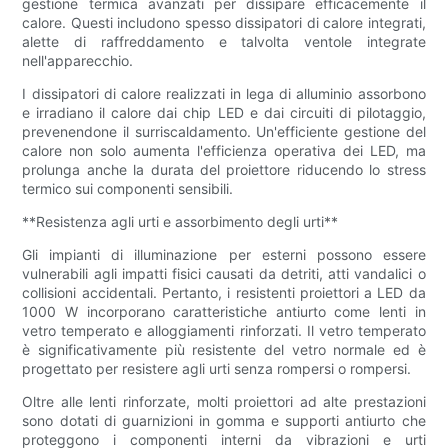
gestione termica avanzati per dissipare efficacemente il
calore. Questi includono spesso dissipatori di calore integrati,
alette di raffreddamento e talvolta ventole integrate
nell'apparecchio.
I dissipatori di calore realizzati in lega di alluminio assorbono
e irradiano il calore dai chip LED e dai circuiti di pilotaggio,
prevenendone il surriscaldamento. Un'efficiente gestione del
calore non solo aumenta l'efficienza operativa dei LED, ma
prolunga anche la durata del proiettore riducendo lo stress
termico sui componenti sensibili.
**Resistenza agli urti e assorbimento degli urti**
Gli impianti di illuminazione per esterni possono essere
vulnerabili agli impatti fisici causati da detriti, atti vandalici o
collisioni accidentali. Pertanto, i resistenti proiettori a LED da
1000 W incorporano caratteristiche antiurto come lenti in
vetro temperato e alloggiamenti rinforzati. Il vetro temperato
è significativamente più resistente del vetro normale ed è
progettato per resistere agli urti senza rompersi o rompersi.
Oltre alle lenti rinforzate, molti proiettori ad alte prestazioni
sono dotati di guarnizioni in gomma e supporti antiurto che
proteggono i componenti interni da vibrazioni e urti