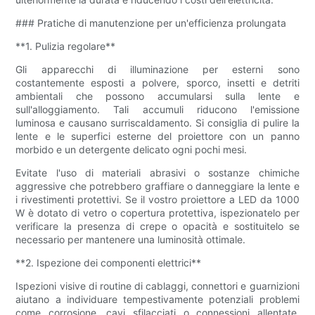
### Pratiche di manutenzione per un'efficienza prolungata
**1. Pulizia regolare**
Gli apparecchi di illuminazione per esterni sono
costantemente esposti a polvere, sporco, insetti e detriti
ambientali che possono accumularsi sulla lente e
sull'alloggiamento. Tali accumuli riducono l'emissione
luminosa e causano surriscaldamento. Si consiglia di pulire la
lente e le superfici esterne del proiettore con un panno
morbido e un detergente delicato ogni pochi mesi.
Evitate l'uso di materiali abrasivi o sostanze chimiche
aggressive che potrebbero graffiare o danneggiare la lente e
i rivestimenti protettivi. Se il vostro proiettore a LED da 1000
W è dotato di vetro o copertura protettiva, ispezionatelo per
verificare la presenza di crepe o opacità e sostituitelo se
necessario per mantenere una luminosità ottimale.
**2. Ispezione dei componenti elettrici**
Ispezioni visive di routine di cablaggi, connettori e guarnizioni
aiutano a individuare tempestivamente potenziali problemi
come corrosione, cavi sfilacciati o connessioni allentate.