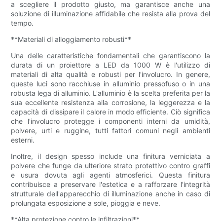
a scegliere il prodotto giusto, ma garantisce anche una
soluzione di illuminazione affidabile che resista alla prova del
tempo.
**Materiali di alloggiamento robusti**
Una delle caratteristiche fondamentali che garantiscono la
durata di un proiettore a LED da 1000 W è l'utilizzo di
materiali di alta qualità e robusti per l'involucro. In genere,
queste luci sono racchiuse in alluminio pressofuso o in una
robusta lega di alluminio. L'alluminio è la scelta preferita per la
sua eccellente resistenza alla corrosione, la leggerezza e la
capacità di dissipare il calore in modo efficiente. Ciò significa
che l'involucro protegge i componenti interni da umidità,
polvere, urti e ruggine, tutti fattori comuni negli ambienti
esterni.
Inoltre, il design spesso include una finitura verniciata a
polvere che funge da ulteriore strato protettivo contro graffi
e usura dovuta agli agenti atmosferici. Questa finitura
contribuisce a preservare l'estetica e a rafforzare l'integrità
strutturale dell'apparecchio di illuminazione anche in caso di
prolungata esposizione a sole, pioggia e neve.
**Alta protezione contro le infiltrazioni**