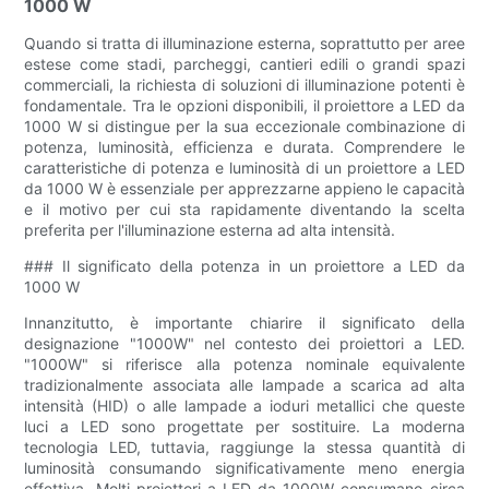
1000 W
Quando si tratta di illuminazione esterna, soprattutto per aree
estese come stadi, parcheggi, cantieri edili o grandi spazi
commerciali, la richiesta di soluzioni di illuminazione potenti è
fondamentale. Tra le opzioni disponibili, il proiettore a LED da
1000 W si distingue per la sua eccezionale combinazione di
potenza, luminosità, efficienza e durata. Comprendere le
caratteristiche di potenza e luminosità di un proiettore a LED
da 1000 W è essenziale per apprezzarne appieno le capacità
e il motivo per cui sta rapidamente diventando la scelta
preferita per l'illuminazione esterna ad alta intensità.
### Il significato della potenza in un proiettore a LED da
1000 W
Innanzitutto, è importante chiarire il significato della
designazione "1000W" nel contesto dei proiettori a LED.
"1000W" si riferisce alla potenza nominale equivalente
tradizionalmente associata alle lampade a scarica ad alta
intensità (HID) o alle lampade a ioduri metallici che queste
luci a LED sono progettate per sostituire. La moderna
tecnologia LED, tuttavia, raggiunge la stessa quantità di
luminosità consumando significativamente meno energia
effettiva. Molti proiettori a LED da 1000W consumano circa