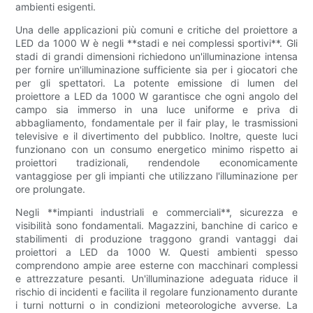
ambienti esigenti.
Una delle applicazioni più comuni e critiche del proiettore a
LED da 1000 W è negli **stadi e nei complessi sportivi**. Gli
stadi di grandi dimensioni richiedono un'illuminazione intensa
per fornire un'illuminazione sufficiente sia per i giocatori che
per gli spettatori. La potente emissione di lumen del
proiettore a LED da 1000 W garantisce che ogni angolo del
campo sia immerso in una luce uniforme e priva di
abbagliamento, fondamentale per il fair play, le trasmissioni
televisive e il divertimento del pubblico. Inoltre, queste luci
funzionano con un consumo energetico minimo rispetto ai
proiettori tradizionali, rendendole economicamente
vantaggiose per gli impianti che utilizzano l'illuminazione per
ore prolungate.
Negli **impianti industriali e commerciali**, sicurezza e
visibilità sono fondamentali. Magazzini, banchine di carico e
stabilimenti di produzione traggono grandi vantaggi dai
proiettori a LED da 1000 W. Questi ambienti spesso
comprendono ampie aree esterne con macchinari complessi
e attrezzature pesanti. Un'illuminazione adeguata riduce il
rischio di incidenti e facilita il regolare funzionamento durante
i turni notturni o in condizioni meteorologiche avverse. La