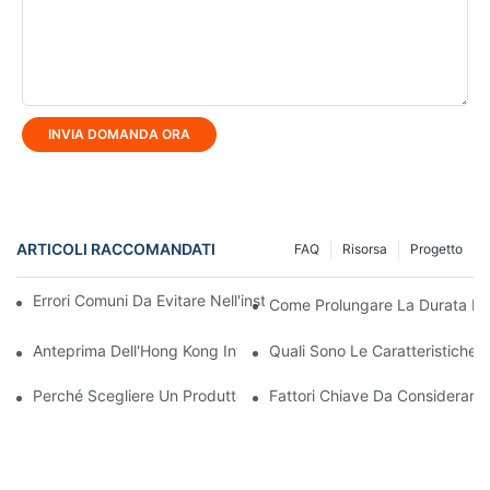
INVIA DOMANDA ORA
ARTICOLI RACCOMANDATI
FAQ
Risorsa
Progetto
Errori Comuni Da Evitare Nell'installazione Di Luci A LED Per Este
Come Prolungare La Durata Del
Anteprima Dell'Hong Kong International Outdoor And Tech Light E
Quali Sono Le Caratteristiche Pr
Perché Scegliere Un Produttore Di Illuminazione A LED Per Soluz
Fattori Chiave Da Considerare 