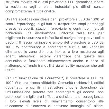
struttura robusta di questi proiettori a LED garantisce inoltre
la resistenza agli ambienti industriali più difficili senza
comprometterne la funzionalità.
Un'altra applicazione ideale per il proiettore a LED da 1000 W
sono i **parcheggi e gli hub di trasporto**. Ampi parcheggi
presso aeroporti, stazioni ferroviarie e centri commerciali
richiedono una distribuzione uniforme della luce per
migliorare la sicurezza e la facilità di navigazione per veicoli e
pedoni. Il fascio luminoso e ampio del proiettore a LED da
1000 W contribuisce a scoraggiare furti e atti vandalici
eliminando le zone d'ombra. Inoltre, la loro resistenza agli
agenti atmosferici esterni garantisce che queste luci
continuino a funzionare efficacemente anche in caso di
maltempo, offrendo tranquillità sia ai facility manager che agli
utenti.
Per l'**illuminazione di sicurezza**, il proiettore a LED da
1000 W è una risorsa affidabile. Comunità residenziali, edifici
governativi e siti di infrastrutture critiche dipendono da
un'illuminazione potente per scoraggiare gli accessi non
autorizzati e migliorare l'efficacia del sistema di sorveglianza.
I loro elevati livelli di illuminamento consentono alle
telecamere di sicurezza di catturare immagini più nitide,