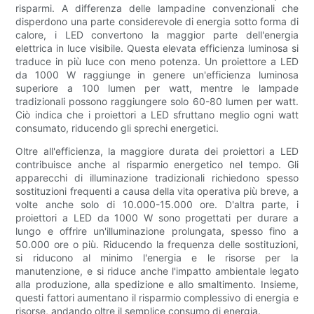
risparmi. A differenza delle lampadine convenzionali che
disperdono una parte considerevole di energia sotto forma di
calore, i LED convertono la maggior parte dell'energia
elettrica in luce visibile. Questa elevata efficienza luminosa si
traduce in più luce con meno potenza. Un proiettore a LED
da 1000 W raggiunge in genere un'efficienza luminosa
superiore a 100 lumen per watt, mentre le lampade
tradizionali possono raggiungere solo 60-80 lumen per watt.
Ciò indica che i proiettori a LED sfruttano meglio ogni watt
consumato, riducendo gli sprechi energetici.
Oltre all'efficienza, la maggiore durata dei proiettori a LED
contribuisce anche al risparmio energetico nel tempo. Gli
apparecchi di illuminazione tradizionali richiedono spesso
sostituzioni frequenti a causa della vita operativa più breve, a
volte anche solo di 10.000-15.000 ore. D'altra parte, i
proiettori a LED da 1000 W sono progettati per durare a
lungo e offrire un'illuminazione prolungata, spesso fino a
50.000 ore o più. Riducendo la frequenza delle sostituzioni,
si riducono al minimo l'energia e le risorse per la
manutenzione, e si riduce anche l'impatto ambientale legato
alla produzione, alla spedizione e allo smaltimento. Insieme,
questi fattori aumentano il risparmio complessivo di energia e
risorse, andando oltre il semplice consumo di energia.