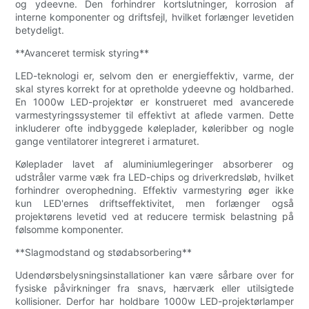
og ydeevne. Den forhindrer kortslutninger, korrosion af
interne komponenter og driftsfejl, hvilket forlænger levetiden
betydeligt.
**Avanceret termisk styring**
LED-teknologi er, selvom den er energieffektiv, varme, der
skal styres korrekt for at opretholde ydeevne og holdbarhed.
En 1000w LED-projektør er konstrueret med avancerede
varmestyringssystemer til effektivt at aflede varmen. Dette
inkluderer ofte indbyggede køleplader, køleribber og nogle
gange ventilatorer integreret i armaturet.
Køleplader lavet af aluminiumlegeringer absorberer og
udstråler varme væk fra LED-chips og driverkredsløb, hvilket
forhindrer overophedning. Effektiv varmestyring øger ikke
kun LED'ernes driftseffektivitet, men forlænger også
projektørens levetid ved at reducere termisk belastning på
følsomme komponenter.
**Slagmodstand og stødabsorbering**
Udendørsbelysningsinstallationer kan være sårbare over for
fysiske påvirkninger fra snavs, hærværk eller utilsigtede
kollisioner. Derfor har holdbare 1000w LED-projektørlamper