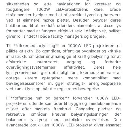
sikkerheden og lette navigationen for køretøjer og
fodgængere. 1000W LED-projektørens klare, brede
strålemønster hjælper med at afskrække tyveri og hærværk
ved at eliminere mørke pletter. Desuden betyder deres
holdbarhed til at modstå udendørs elementer, at disse lys
fortsætter med at fungere effektivt selv i dårligt vejr, hvilket
giver ro i sindet til både facility managers og brugere.
Til **sikkerhedsbelysning** er 1000W LED-projektøren et
pålideligt aktiv. Boligområder, offentlige bygninger og kritiske
infrastrukturområder er afhængige af kraftig belysning for at
afskrække uautoriseret adgang og forbedre
overvågningssystemernes effektivitet. Deres høje
lysstyrkeniveauer gør det muligt for sikkerhedskameraer at
optage klarere optagelser, mens kompatibilitet med
bevægelsessensorer muliggør strategisk energibesparelse
ved kun at lyse op, når der registreres bevægelse.
I **offentlige rum og parker** forvandler 1000W LED-
projektøren udendørsområder til trygge og imødekommende
miljøer efter mørkets frembrud. Gangstier, pladser og
rekreative områder kræver belysningsløsninger, der
balancerer lysstyrke med æstetiske overvejelser. Den
avancerede optik i en 1000W LED-projektør giver ensartet