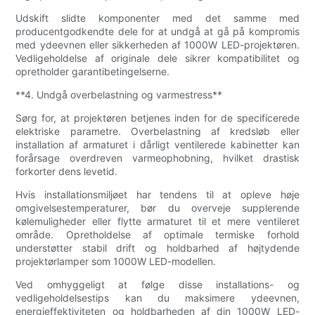
Udskift slidte komponenter med det samme med
producentgodkendte dele for at undgå at gå på kompromis
med ydeevnen eller sikkerheden af ​​1000W LED-projektøren.
Vedligeholdelse af originale dele sikrer kompatibilitet og
opretholder garantibetingelserne.
**4. Undgå overbelastning og varmestress**
Sørg for, at projektøren betjenes inden for de specificerede
elektriske parametre. Overbelastning af kredsløb eller
installation af armaturet i dårligt ventilerede kabinetter kan
forårsage overdreven varmeophobning, hvilket drastisk
forkorter dens levetid.
Hvis installationsmiljøet har tendens til at opleve høje
omgivelsestemperaturer, bør du overveje supplerende
kølemuligheder eller flytte armaturet til et mere ventileret
område. Opretholdelse af optimale termiske forhold
understøtter stabil drift og holdbarhed af højtydende
projektørlamper som 1000W LED-modellen.
Ved omhyggeligt at følge disse installations- og
vedligeholdelsestips kan du maksimere ydeevnen,
energieffektiviteten og holdbarheden af ​​din 1000W LED-