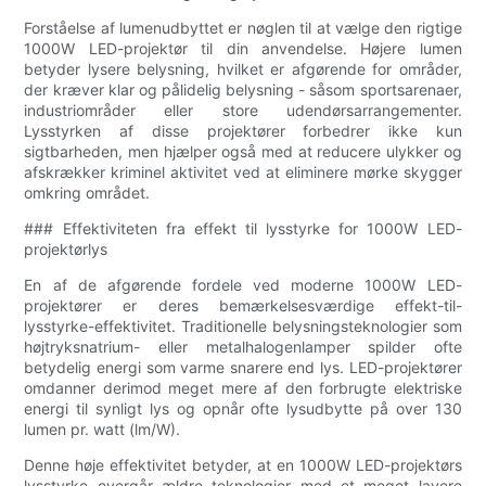
Forståelse af lumenudbyttet er nøglen til at vælge den rigtige
1000W LED-projektør til din anvendelse. Højere lumen
betyder lysere belysning, hvilket er afgørende for områder,
der kræver klar og pålidelig belysning - såsom sportsarenaer,
industriområder eller store udendørsarrangementer.
Lysstyrken af ​​disse projektører forbedrer ikke kun
sigtbarheden, men hjælper også med at reducere ulykker og
afskrækker kriminel aktivitet ved at eliminere mørke skygger
omkring området.
### Effektiviteten fra effekt til lysstyrke for 1000W LED-
projektørlys
En af de afgørende fordele ved moderne 1000W LED-
projektører er deres bemærkelsesværdige effekt-til-
lysstyrke-effektivitet. Traditionelle belysningsteknologier som
højtryksnatrium- eller metalhalogenlamper spilder ofte
betydelig energi som varme snarere end lys. LED-projektører
omdanner derimod meget mere af den forbrugte elektriske
energi til synligt lys og opnår ofte lysudbytte på over 130
lumen pr. watt (lm/W).
Denne høje effektivitet betyder, at en 1000W LED-projektørs
lysstyrke overgår ældre teknologier med et meget lavere