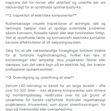
inspicere det for revner eller uklarhed og udskifte det om
nødvendigt for at opretholde optimal lysstyrke.
**2. Inspektion af elektriske komponenter**
Rutinemæssige visuelle inspektioner af ledninger, stik og
tætninger hjælper med at opdage potentielle problemer
såsom korrosion, flossede kabler eller løse forbindelser tidligt.
Ved at opretholde tætte og korrosionsfri elektriske kontakter
bevares effektiviteten af ​​dit belysningssystem.
Sørg for, at alle vejrbestandige forseglinger forbliver intakte
for at forhindre fugtindtrængning, hvilket kan føre til
kortslutninger eller lampefejl. Hvis projektøren flimrer eller
dæmpes, kan det være tegn på en elektrisk fejl, der kræver
professionel opmærksomhed.
**3. Overvågning og udskiftning af dele**
Selvom LED-teknologi er kendt for sin lange levetid – ofte
over 50.000 timer – kan eksterne komponenter som drivere
og monteringsbeslag nedbrydes over tid på grund af
udsættelse for barske vejrforhold. Kontroller regelmæssigt
projektørens driverenhed, som styrer strømforsyningen, for
tegn på funktionsfejl eller overophedning.