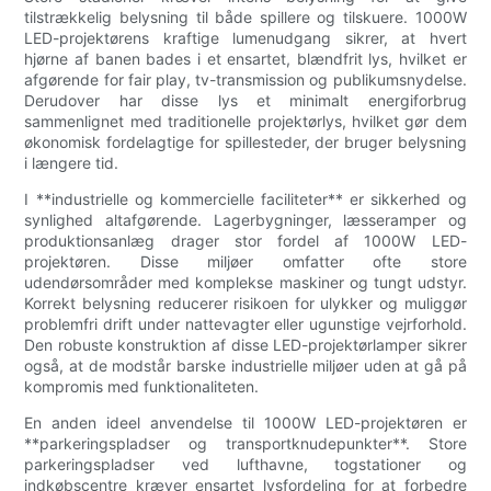
tilstrækkelig belysning til både spillere og tilskuere. 1000W
LED-projektørens kraftige lumenudgang sikrer, at hvert
hjørne af banen bades i et ensartet, blændfrit lys, hvilket er
afgørende for fair play, tv-transmission og publikumsnydelse.
Derudover har disse lys et minimalt energiforbrug
sammenlignet med traditionelle projektørlys, hvilket gør dem
økonomisk fordelagtige for spillesteder, der bruger belysning
i længere tid.
I **industrielle og kommercielle faciliteter** er sikkerhed og
synlighed altafgørende. Lagerbygninger, læsseramper og
produktionsanlæg drager stor fordel af 1000W LED-
projektøren. Disse miljøer omfatter ofte store
udendørsområder med komplekse maskiner og tungt udstyr.
Korrekt belysning reducerer risikoen for ulykker og muliggør
problemfri drift under nattevagter eller ugunstige vejrforhold.
Den robuste konstruktion af disse LED-projektørlamper sikrer
også, at de modstår barske industrielle miljøer uden at gå på
kompromis med funktionaliteten.
En anden ideel anvendelse til 1000W LED-projektøren er
**parkeringspladser og transportknudepunkter**. Store
parkeringspladser ved lufthavne, togstationer og
indkøbscentre kræver ensartet lysfordeling for at forbedre