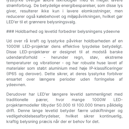
strømforbrug. De betydelige energibesparelser, som disse lys
giver, resulterer ikke kun i lavere elomkostninger, men
reducerer også kølebehovet og miljøpåvirkningen, hvilket gør
LED'er til et grønnere belysningsvalg.
### Holdbarhed og levetid forbedrer belysningens ydeevne
Ud over rå kraft og lysstyrke påvirker holdbarheden af ​​en
1000W LED-projektør dens effektive lysydelse betydeligt.
Disse LED-projektører er designet til at modstå barske
udendørsforhold - herunder regn, støv, ekstreme
temperaturer og vibrationer - og har robuste huse lavet af
materialer som støbt aluminium med høje IP-klassificeringer
(IP65 og derover). Dette sikrer, at deres lysstyrke forbliver
ensartet over længere perioder uden forringelse af
ydeevnen.
Derudover har LED'er længere levetid sammenlignet med
traditionelle pærer, hvor mange 1000W LED-
projektørmodeller tilbyder 50.000 til 100.000 timers pålidelig
drift. Denne lange levetid betyder færre udskiftninger og
vedligeholdelsesafbrydelser, hvilket sikrer kontinuerlig,
kraftig belysning præcis når der er behov for det.