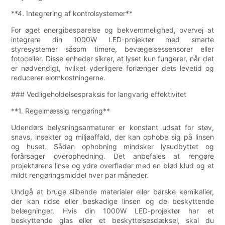
**4. Integrering af kontrolsystemer**
For øget energibesparelse og bekvemmelighed, overvej at
integrere din 1000W LED-projektør med smarte
styresystemer såsom timere, bevægelsessensorer eller
fotoceller. Disse enheder sikrer, at lyset kun fungerer, når det
er nødvendigt, hvilket yderligere forlænger dets levetid og
reducerer elomkostningerne.
### Vedligeholdelsespraksis for langvarig effektivitet
**1. Regelmæssig rengøring**
Udendørs belysningsarmaturer er konstant udsat for støv,
snavs, insekter og miljøaffald, der kan ophobe sig på linsen
og huset. Sådan ophobning mindsker lysudbyttet og
forårsager overophedning. Det anbefales at rengøre
projektørens linse og ydre overflader med en blød klud og et
mildt rengøringsmiddel hver par måneder.
Undgå at bruge slibende materialer eller barske kemikalier,
der kan ridse eller beskadige linsen og de beskyttende
belægninger. Hvis din 1000W LED-projektør har et
beskyttende glas eller et beskyttelsesdæksel, skal du