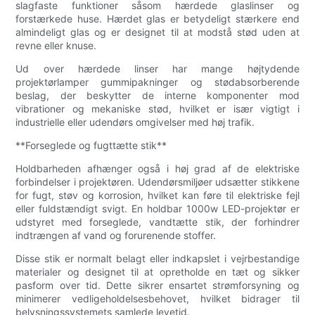
slagfaste funktioner såsom hærdede glaslinser og
forstærkede huse. Hærdet glas er betydeligt stærkere end
almindeligt glas og er designet til at modstå stød uden at
revne eller knuse.
Ud over hærdede linser har mange højtydende
projektørlamper gummipakninger og stødabsorberende
beslag, der beskytter de interne komponenter mod
vibrationer og mekaniske stød, hvilket er især vigtigt i
industrielle eller udendørs omgivelser med høj trafik.
**Forseglede og fugttætte stik**
Holdbarheden afhænger også i høj grad af de elektriske
forbindelser i projektøren. Udendørsmiljøer udsætter stikkene
for fugt, støv og korrosion, hvilket kan føre til elektriske fejl
eller fuldstændigt svigt. En holdbar 1000w LED-projektør er
udstyret med forseglede, vandtætte stik, der forhindrer
indtrængen af ​​vand og forurenende stoffer.
Disse stik er normalt belagt eller indkapslet i vejrbestandige
materialer og designet til at opretholde en tæt og sikker
pasform over tid. Dette sikrer ensartet strømforsyning og
minimerer vedligeholdelsesbehovet, hvilket bidrager til
belysningssystemets samlede levetid.