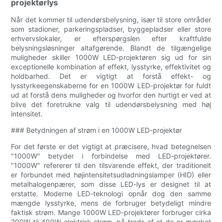
projektørlys
Når det kommer til udendørsbelysning, især til store områder
som stadioner, parkeringspladser, byggepladser eller store
erhvervslokaler, er efterspørgslen efter kraftfulde
belysningsløsninger altafgørende. Blandt de tilgængelige
muligheder skiller 1000W LED-projektøren sig ud for sin
exceptionelle kombination af effekt, lysstyrke, effektivitet og
holdbarhed. Det er vigtigt at forstå effekt- og
lysstyrkeegenskaberne for en 1000W LED-projektør for fuldt
ud at forstå dens muligheder og hvorfor den hurtigt er ved at
blive det foretrukne valg til udendørsbelysning med høj
intensitet.
### Betydningen af ​​strøm i en 1000W LED-projektør
For det første er det vigtigt at præcisere, hvad betegnelsen
"1000W" betyder i forbindelse med LED-projektører.
"1000W" refererer til den tilsvarende effekt, der traditionelt
er forbundet med højintensitetsudladningslamper (HID) eller
metalhalogenpærer, som disse LED-lys er designet til at
erstatte. Moderne LED-teknologi opnår dog den samme
mængde lysstyrke, mens de forbruger betydeligt mindre
faktisk strøm. Mange 1000W LED-projektører forbruger cirka
200W til 400W elektrisk strøm, på trods af at de er mærket