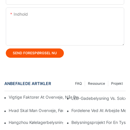
Indhold
SEND FORESPØRGSEL NU
ANBEFALEDE ARTIKLER
FAQ
Ressource
Projekt
Vigtige Faktorer At Overveje, Når Du Vælger En Producent Af L
LED-Gadebelysning Vs. Solcell
Hvad Skal Man Overveje, Før Man Køber LED Lineær Lys?
Fordelene Ved At Arbejde Med 
Hangzhou Kølelagerbelysningsprojekt: KML's Tilpassede Løsning
Belysningsprojekt For En Tysk