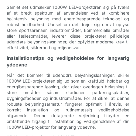
Samlet set udmærker 1000W LED-projektøren sig på tværs
af et bredt spektrum af anvendelser ved at kombinere
højintensiv belysning med energibesparende teknologi og
robust holdbarhed. Uanset om det drejer sig om at oplyse
store sportsarenaer, industriområder, kommercielle områder
eller fællesområder, leverer disse projektører pålidelige
udendørs belysningsløsninger, der opfylder moderne krav til
effektivitet, sikkerhed og miljøansvar.
Installationstips og vedligeholdelse for langvarig
ydeevne
Når det kommer til udendørs belysningsløsninger, skiller
1000W LED-projektøren sig ud som en kraftfuld, holdbar og
energibesparende løsning, der giver overlegen belysning til
store områder såsom stadioner, parkeringspladser,
bygningsfacader og industriområder. For at sikre, at denne
robuste belysningsarmatur fungerer optimalt i årevis, er
korrekt installation og rutinemæssig vedligeholdelse
afgørende. Denne detaljerede vejledning tilbyder en
omfattende tilgang til installation og vedligeholdelse af din
1000W LED-projektør for langvarig ydeevne.