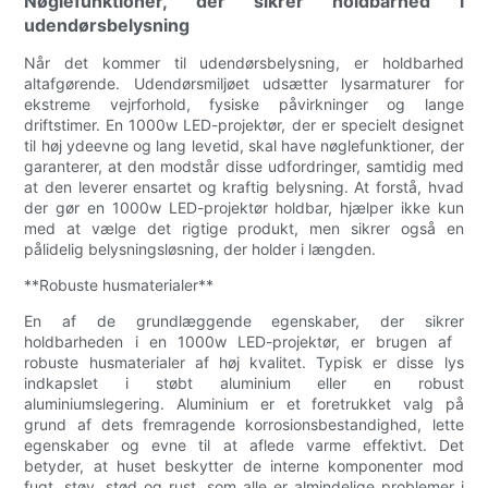
Nøglefunktioner, der sikrer holdbarhed i
udendørsbelysning
Når det kommer til udendørsbelysning, er holdbarhed
altafgørende. Udendørsmiljøet udsætter lysarmaturer for
ekstreme vejrforhold, fysiske påvirkninger og lange
driftstimer. En 1000w LED-projektør, der er specielt designet
til høj ydeevne og lang levetid, skal have nøglefunktioner, der
garanterer, at den modstår disse udfordringer, samtidig med
at den leverer ensartet og kraftig belysning. At forstå, hvad
der gør en 1000w LED-projektør holdbar, hjælper ikke kun
med at vælge det rigtige produkt, men sikrer også en
pålidelig belysningsløsning, der holder i længden.
**Robuste husmaterialer**
En af de grundlæggende egenskaber, der sikrer
holdbarheden i en 1000w LED-projektør, er brugen af ​​
robuste husmaterialer af høj kvalitet. Typisk er disse lys
indkapslet i støbt aluminium eller en robust
aluminiumslegering. Aluminium er et foretrukket valg på
grund af dets fremragende korrosionsbestandighed, lette
egenskaber og evne til at aflede varme effektivt. Det
betyder, at huset beskytter de interne komponenter mod
fugt, støv, stød og rust, som alle er almindelige problemer i