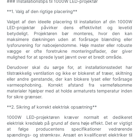
### Installationstips til 1000W LED-projektør
**1. Valg af den rigtige placering**
Valget af den ideelle placering til installation af din 1000W
LED-projektør påvirker dens effektivitet og levetid
betydeligt. Projektøren bør monteres, hvor den kan
maksimere dækningen uden at forårsage blænding eller
lysforurening for naboejendomme. Høje master eller robuste
vægge er ofte foretrukne monteringsflader, der giver
mulighed for at sprede lyset jævnt over et bredt område.
Derudover skal du sørge for, at installationsstedet har
tilstrækkelig ventilation og ikke er blokeret af træer, skiltning
eller andre genstande, der kan blokere lyset eller forårsage
varmeophobning. Korrekt afstand fra varmefølsomme
materialer hjælper med at holde armaturets temperatur inden
for sikre grænser.
**2. Sikring af korrekt elektrisk opsætning**
1000W LED-projektøren kræver normalt et dedikeret
elektrisk kredsløb på grund af dens høje effekt. Det er vigtigt
at følge producentens specifikationer vedrørende
spændings- og strømkrav. Ansæt en kvalificeret elektriker til