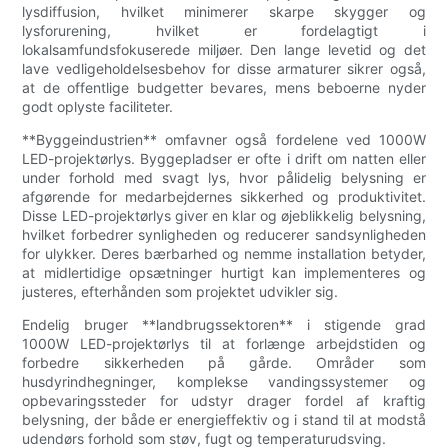
lysdiffusion, hvilket minimerer skarpe skygger og
lysforurening, hvilket er fordelagtigt i
lokalsamfundsfokuserede miljøer. Den lange levetid og det
lave vedligeholdelsesbehov for disse armaturer sikrer også,
at de offentlige budgetter bevares, mens beboerne nyder
godt oplyste faciliteter.
**Byggeindustrien** omfavner også fordelene ved 1000W
LED-projektørlys. Byggepladser er ofte i drift om natten eller
under forhold med svagt lys, hvor pålidelig belysning er
afgørende for medarbejdernes sikkerhed og produktivitet.
Disse LED-projektørlys giver en klar og øjeblikkelig belysning,
hvilket forbedrer synligheden og reducerer sandsynligheden
for ulykker. Deres bærbarhed og nemme installation betyder,
at midlertidige opsætninger hurtigt kan implementeres og
justeres, efterhånden som projektet udvikler sig.
Endelig bruger **landbrugssektoren** i stigende grad
1000W LED-projektørlys til at forlænge arbejdstiden og
forbedre sikkerheden på gårde. Områder som
husdyrindhegninger, komplekse vandingssystemer og
opbevaringssteder for udstyr drager fordel af kraftig
belysning, der både er energieffektiv og i stand til at modstå
udendørs forhold som støv, fugt og temperaturudsving.