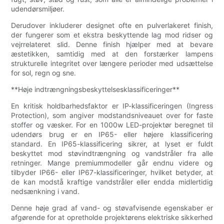
udendørsmiljøer.
Derudover inkluderer designet ofte en pulverlakeret finish,
der fungerer som et ekstra beskyttende lag mod ridser og
vejrrelateret slid. Denne finish hjælper med at bevare
æstetikken, samtidig med at den forstærker lampens
strukturelle integritet over længere perioder med udsættelse
for sol, regn og sne.
**Høje indtrængningsbeskyttelsesklassificeringer**
En kritisk holdbarhedsfaktor er IP-klassificeringen (Ingress
Protection), som angiver modstandsniveauet over for faste
stoffer og væsker. For en 1000w LED-projektør beregnet til
udendørs brug er en IP65- eller højere klassificering
standard. En IP65-klassificering sikrer, at lyset er fuldt
beskyttet mod støvindtrængning og vandstråler fra alle
retninger. Mange premiummodeller går endnu videre og
tilbyder IP66- eller IP67-klassificeringer, hvilket betyder, at
de kan modstå kraftige vandstråler eller endda midlertidig
nedsænkning i vand.
Denne høje grad af vand- og støvafvisende egenskaber er
afgørende for at opretholde projektørens elektriske sikkerhed