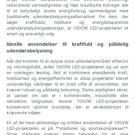
reducerede varmeafgivelse og høje lysudbytte bidrager alle
til et betydeligt lavere energiforbrug sammenlignet med
traditionelle udendørsbelysningsalternativer. For dem, der
søger kraftfulde, holdbare og energibesparende
udendørsbelysningsløsninger, er 1000W LED-projektøren et
smart og ansvarligt valg.
Ideelle anvendelser til kraftfuld og pålidelig
udendørsbelysning
Når det kommer til at oplyse store udendørsområder effektivt
og virkningsfuldt, skiller 1000W LED-projektøren sig ud som
en overlegen løsning. Ved at kombinere enestående kraft,
holdbarhed og energieffektivitet er disse projektører blevet
uundværlige værktøjer til en bred vifte af anvendelser, der
kræver robust og pålidelig belysning. Deres alsidighed sikrer,
at uanset om det er i kommercielle, industrielle eller
rekreative omgivelser, leverer 1000W LED-projektøren
konsekvent optimal lysydelse, der er skræddersyet til
krævende miljøer.
En af de mest almindelige og kritiske anvendelser af 1000W
LED-projektøren er på **stadioner og sportskomplekser**.
Store stadioner kræver intens belysning for at give