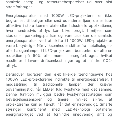
samlede energi- og ressourcebesparelser ud over blot
strømforbruget.
Energibesparelser med 1000W LED-projektører er ikke
begrænset til boliger eller små udendørsmiljøer; de er især
effektive i store kommercielle eller industrielle applikationer,
hvor hundredvis af lys kan blive brugt. I miljøer som
stadioner, parkeringspladser og varehuse kan de samlede
energibesparelser ved at skifte til 1000W LED-projektører
være betydelige. Når virksomheder skifter fra metalhalogen-
eller halogenlamper til LED-projektører, bemærker de ofte en
reduktion på 50% eller mere i energiforbruget, hvilket
resulterer i lavere driftsomkostninger og et mindre CO2-
aftryk.
Derudover bidrager den øjeblikkelige tændingsevne hos
1000W LED-projektørerne indirekte til energibesparelser. I
modsætning til traditionelle lamper, der kræver
opvarmningstid, når LED'er fuld lysstyrke med det samme.
Denne funktion muliggør bedre lysstyringsstrategier som
bevægelsessensorer og timere, hvilket sikrer, at
projektørerne kun er tændt, når det er nødvendigt. Smarte
styringer kombineret med LED-teknologi optimerer
energiforbruget ved at forhindre unødvendig drift og