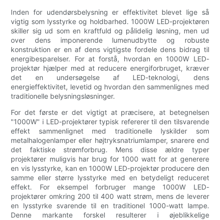
Inden for udendørsbelysning er effektivitet blevet lige så
vigtig som lysstyrke og holdbarhed. 1000W LED-projektøren
skiller sig ud som en kraftfuld og pålidelig løsning, men ud
over dens imponerende lumenudbytte og robuste
konstruktion er en af ​​dens vigtigste fordele dens bidrag til
energibesparelser. For at forstå, hvordan en 1000W LED-
projektør hjælper med at reducere energiforbruget, kræver
det en undersøgelse af LED-teknologi, dens
energieffektivitet, levetid og hvordan den sammenlignes med
traditionelle belysningsløsninger.
For det første er det vigtigt at præcisere, at betegnelsen
"1000W" i LED-projektører typisk refererer til den tilsvarende
effekt sammenlignet med traditionelle lyskilder som
metalhalogenlamper eller højtryksnatriumlamper, snarere end
det faktiske strømforbrug. Mens disse ældre typer
projektører muligvis har brug for 1000 watt for at generere
en vis lysstyrke, kan en 1000W LED-projektør producere den
samme eller større lysstyrke med en betydeligt reduceret
effekt. For eksempel forbruger mange 1000W LED-
projektører omkring 200 til 400 watt strøm, mens de leverer
en lysstyrke svarende til en traditionel 1000-watt lampe.
Denne markante forskel resulterer i øjeblikkelige