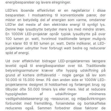
energibesparelser og lavere elregninger.
LED'ers iboende effektivitet er en nøglefaktor i disse
besparelser. I modsætning til konventionelle pærer, der
mister en betydelig del af energien som varme, omdanner
LED'er det meste af den elektriske energi til synligt lys.
Denne høje lysudbytte betyder mere lys med mindre strøm.
En 1000W LED-projektør opnår typisk lysudbytte på over
100 lumen pr. watt, hvorimod traditionelle lamper muligvis
kun klarer 60 til 80 lumen pr. watt. Dette indikerer, at LED-
projektører udnytter hver forbrugt watt bedre og reducerer
spild af energi.
Ud over effektivitet bidrager LED-projektørernes længere
levetid også til energibesparelser over tid. Traditionelle
belysningsarmaturer kræver ofte hyppig udskiftning på
grund af kortere driftslevetid - nogle gange så lav som
10.000 til 15.000 timer. På den anden side er 1000W LED-
projektørerne designet til holdbarhed og forlænget brug og
tilbyder ofte 50.000 timers lys eller mere. Ved at reducere
hyppigheden af ​​udskiftninger minimeres
vedligeholdelsesenergi og -ressourcer, og miljøpåvirkningen
forbundet med fremstilling, forsendelse og bortskaffelse
reduceres også. Sammen forbedrer disse faktorer de