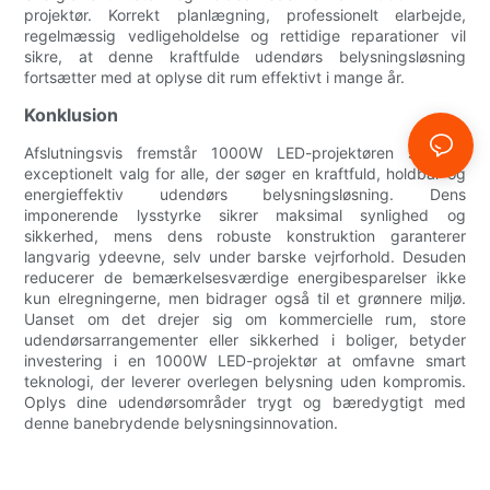
projektør. Korrekt planlægning, professionelt elarbejde,
regelmæssig vedligeholdelse og rettidige reparationer vil
sikre, at denne kraftfulde udendørs belysningsløsning
fortsætter med at oplyse dit rum effektivt i mange år.
Konklusion
Afslutningsvis fremstår 1000W LED-projektøren som et
exceptionelt valg for alle, der søger en kraftfuld, holdbar og
energieffektiv udendørs belysningsløsning. Dens
imponerende lysstyrke sikrer maksimal synlighed og
sikkerhed, mens dens robuste konstruktion garanterer
langvarig ydeevne, selv under barske vejrforhold. Desuden
reducerer de bemærkelsesværdige energibesparelser ikke
kun elregningerne, men bidrager også til et grønnere miljø.
Uanset om det drejer sig om kommercielle rum, store
udendørsarrangementer eller sikkerhed i boliger, betyder
investering i en 1000W LED-projektør at omfavne smart
teknologi, der leverer overlegen belysning uden kompromis.
Oplys dine udendørsområder trygt og bæredygtigt med
denne banebrydende belysningsinnovation.