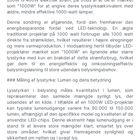
som "1000W" for at angive deres lysstyrkeækvivalent med
ældre, mindre effektive 1000-watt lamper.
Denne sondring er afgørende, fordi den fremhæver den
energibesparende fordel ved LED-teknologi. En ægte
traditionel projektør på 1000 watt forbruger alle 1000 watt
direkte fra strømkilden, hvilket resulterer i højere elregninger
og mere varmeproduktion. I modsætning hertil tilbyder LED-
projektører mærket som "1000W" en lignende eller større
lysstyrke med kun en brøkdel af dette strømforbrug, hvilket
gør dem til en energieffektiv og omkostningseffektiv
belysningsløsning til store udendørs belysningsbehov.
### Måling af lysstyrke: Lumen og dens betydning
Lysstyrken i belysning måles kvantitativt i lumen, som
repræsenterer den samlede mængde synligt lys, der
udsendes af en kilde. I tilfælde af en 1000W LED-projektør
kan typiske lumenudgange variere fra 90.000 til 150.000
lumen, afhængigt af den specifikke model og kvaliteten af ​​de
anvendte LED-chips. Denne ekstremt høje lumenudgang er i
stand til at levere store mængder klart, ensartet lys over
store områder, hvilket giver fremragende synlighed og
sikkerhed om natten og i svagt lys.