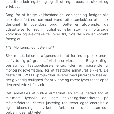
at udføre ledningsføring og tilslutningsprocessen sikkert og
effektivt.
Sørg for at bruge vejrbestandige ledninger og fastgør alle
elektriske forbindelser med vandtætte samledåser eller stik
designet til udendørs brug. Dette er afgørende, da
udsættelse for regn, fugtighed eller støv kan forårsage
korrosion og elektriske fejl over tid, hvis de ikke er korrekt
forseglet.
**3. Montering og justering**
Sikker installation er afgørende for at forhindre projektøren i
at flytte sig på grund af vind eller vibrationer. Brug kraftige
beslag og fastgørelseselementer, der er passende til
monteringsoverfladen, for at fastgøre armaturet sikkert. De
fleste 1000W LED-projektører leveres med justerbare beslag,
der giver dig mulighed for at vippe og rotere lyset for at opnå
den ønskede strålevinkel.
Det anbefales at vinkle armaturet en smule nedad for at
minimere lysspild og øge belysningsintensiteten på
målområderne. Korrekt justering reducerer også energispild
og blænding, hvilket forbedrer den samlede
belysningseffektivitet.