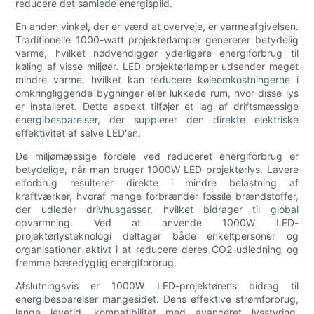
reducere det samlede energispild.
En anden vinkel, der er værd at overveje, er varmeafgivelsen.
Traditionelle 1000-watt projektørlamper genererer betydelig
varme, hvilket nødvendiggør yderligere energiforbrug til
køling af visse miljøer. LED-projektørlamper udsender meget
mindre varme, hvilket kan reducere køleomkostningerne i
omkringliggende bygninger eller lukkede rum, hvor disse lys
er installeret. Dette aspekt tilføjer et lag af driftsmæssige
energibesparelser, der supplerer den direkte elektriske
effektivitet af selve LED'en.
De miljømæssige fordele ved reduceret energiforbrug er
betydelige, når man bruger 1000W LED-projektørlys. Lavere
elforbrug resulterer direkte i mindre belastning af
kraftværker, hvoraf mange forbrænder fossile brændstoffer,
der udleder drivhusgasser, hvilket bidrager til global
opvarmning. Ved at anvende 1000W LED-
projektørlysteknologi deltager både enkeltpersoner og
organisationer aktivt i at reducere deres CO2-udledning og
fremme bæredygtig energiforbrug.
Afslutningsvis er 1000W LED-projektørens bidrag til
energibesparelser mangesidet. Dens effektive strømforbrug,
lange levetid, kompatibilitet med avanceret lysstyring,