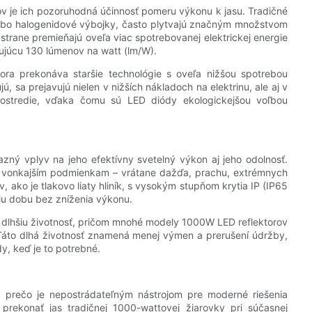
 je ich pozoruhodná účinnosť pomeru výkonu k jasu. Tradičné
lebo halogenidové výbojky, často plytvajú značným množstvom
j strane premieňajú oveľa viac spotrebovanej elektrickej energie
hujúcu 130 lúmenov na watt (lm/W).
ra prekonáva staršie technológie s oveľa nižšou spotrebou
, sa prejavujú nielen v nižších nákladoch na elektrinu, ale aj v
rostredie, vďaka čomu sú LED diódy ekologickejšou voľbou
ný vplyv na jeho efektívny svetelný výkon aj jeho odolnosť.
ým vonkajším podmienkam – vrátane dažďa, prachu, extrémnych
v, ako je tlakovo liaty hliník, s vysokým stupňom krytia IP (IP65
hšiu dobu bez zníženia výkonu.
 dlhšiu životnosť, pričom mnohé modely 1000W LED reflektorov
Táto dlhá životnosť znamená menej výmen a prerušení údržby,
y, keď je to potrebné.
 prečo je nepostrádateľným nástrojom pre moderné riešenia
prekonať jas tradičnej 1000-wattovej žiarovky pri súčasnej