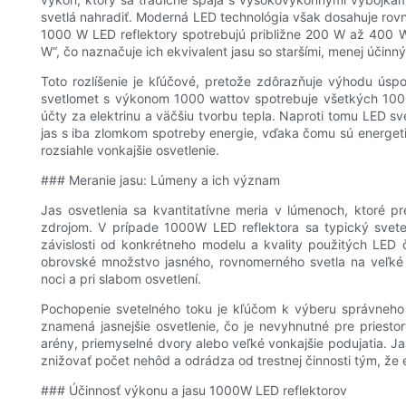
svetlá nahradiť. Moderná LED technológia však dosahuje rov
1000 W LED reflektory spotrebujú približne 200 W až 400 W
W“, čo naznačuje ich ekvivalent jasu so staršími, menej účin
Toto rozlíšenie je kľúčové, pretože zdôrazňuje výhodu úspo
svetlomet s výkonom 1000 wattov spotrebuje všetkých 1000
účty za elektrinu a väčšiu tvorbu tepla. Naproti tomu LED 
jas s iba zlomkom spotreby energie, vďaka čomu sú energet
rozsiahle vonkajšie osvetlenie.
### Meranie jasu: Lúmeny a ich význam
Jas osvetlenia sa kvantitatívne meria v lúmenoch, ktoré p
zdrojom. V prípade 1000W LED reflektora sa typický sv
závislosti od konkrétneho modelu a kvality použitých LED
obrovské množstvo jasného, ​​rovnomerného svetla na veľké
noci a pri slabom osvetlení.
Pochopenie svetelného toku je kľúčom k výberu správneho 
znamená jasnejšie osvetlenie, čo je nevyhnutné pre priesto
arény, priemyselné dvory alebo veľké vonkajšie podujatia. Jas
znižovať počet nehôd a odrádza od trestnej činnosti tým, že el
### Účinnosť výkonu a jasu 1000W LED reflektorov