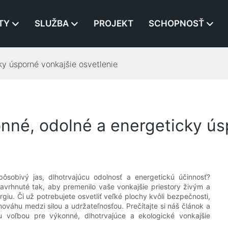
TY
SLUŽBA
PROJEKT
SCHOPNOSŤ
ky úsporné vonkajšie osvetlenie
nné, odolné a energeticky ús
pôsobivý jas, dlhotrvajúcu odolnosť a energetickú účinnosť?
vrhnuté tak, aby premenilo vaše vonkajšie priestory živým a
iu. Či už potrebujete osvetliť veľké plochy kvôli bezpečnosti,
ováhu medzi silou a udržateľnosťou. Prečítajte si náš článok a
u voľbou pre výkonné, dlhotrvajúce a ekologické vonkajšie