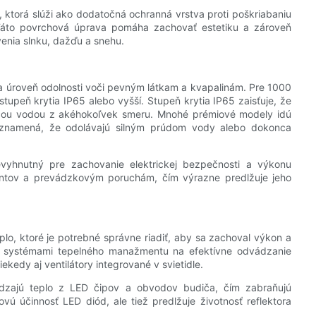
ktorá slúži ako dodatočná ochranná vrstva proti poškriabaniu
Táto povrchová úprava pomáha zachovať estetiku a zároveň
avenia slnku, dažďu a snehu.
áva úroveň odolnosti voči pevným látkam a kvapalinám. Pre 1000
tupeň krytia IP65 alebo vyšší. Stupeň krytia IP65 zaisťuje, že
júcou vodou z akéhokoľvek smeru. Mnohé prémiové modely idú
o znamená, že odolávajú silným prúdom vody alebo dokonca
vyhnutný pre zachovanie elektrickej bezpečnosti a výkonu
nentov a prevádzkovým poruchám, čím výrazne predlžuje jeho
plo, ktoré je potrebné správne riadiť, aby sa zachoval výkon a
mi systémami tepelného manažmentu na efektívne odvádzanie
ekedy aj ventilátory integrované v svietidle.
vádzajú teplo z LED čipov a obvodov budiča, čím zabraňujú
ovú účinnosť LED diód, ale tiež predlžuje životnosť reflektora