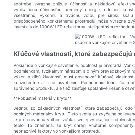
spotrebe výrazne znižuje účinnosť a nákladovú efektívn
vynikajúcou účinnosťou premeny energie, odolnou konšt
všestrannú, výkonnú a trvácnu voľbu pre širokú škálu 
prispôsobeného konkrétnemu prostrediu môže výrazne zvýš
investícia do 1000W LED reflektorov inteligentným rozhodnut
Kľúčové vlastnosti, ktoré zabezpečujú
Pokiaľ ide o vonkajšie osvetlenie, odolnosť je prvoradá. Von
podmienkam, fyzikálnym nárazom a dlhým prevádzkovým hod
výkon a dlhú životnosť, musí obsahovať kľúčové vlastnost
konzistentné a silné osvetlenie. Pochopenie toho, čo ro
správneho produktu, ale tiež zaisťuje spoľahlivé riešenie osvet
**Robustné materiály krytu**
Jednou zo základných vlastností, ktoré zabezpečujú odoln
odolných materiálov krytu. Tieto svetlá sú zvyčajne odlievané z
je preferovanou voľbou vďaka svojej vynikajúcej odolnosti v
teplo. To znamená, že kryt chráni vnútorné komponenty
nepriaznivé faktory vo vonkajšom prostredí.