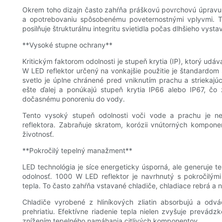
Okrem toho dizajn často zahŕňa práškovú povrchovú úpravu, 
a opotrebovaniu spôsobenému poveternostnými vplyvmi. 
posilňuje štrukturálnu integritu svietidla počas dlhšieho vyst
**Vysoké stupne ochrany**
Kritickým faktorom odolnosti je stupeň krytia (IP), ktorý ud
W LED reflektor určený na vonkajšie použitie je štandardom s
svetlo je úplne chránené pred vniknutím prachu a strieka
ešte ďalej a ponúkajú stupeň krytia IP66 alebo IP67, č
dočasnému ponoreniu do vody.
Tento vysoký stupeň odolnosti voči vode a prachu je ne
reflektora. Zabraňuje skratom, korózii vnútorných kompo
životnosť.
**Pokročilý tepelný manažment**
LED technológia je síce energeticky úsporná, ale generuje te
odolnosť. 1000 W LED reflektor je navrhnutý s pokročilý
tepla. To často zahŕňa vstavané chladiče, chladiace rebrá a ni
Chladiče vyrobené z hliníkových zliatin absorbujú a od
prehriatiu. Efektívne riadenie tepla nielen zvyšuje prevádzk
znížením tepelného namáhania citlivých komponentov.