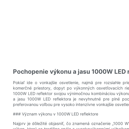
Pochopenie výkonu a jasu 1000W LED r
Pokiaľ ide o vonkajšie osvetlenie, najmä pre rozsiahle pr
komerčné priestory, dopyt po výkonných osvetľovacích ri
1000W LED reflektor svojou výnimočnou kombináciou výkonu, 
a jasu 1000W LED reflektora je nevyhnutné pre plné poc
preferovanou voľbou pre vysoko intenzívne vonkajšie osvetle
### Význam výkonu v 1000W LED reflektore
Najprv je dôležité objasniť, čo znamená označenie „1000 W
výkon, ktorý sa tradične spája s vysokovýkonnými výbojkami