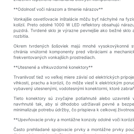
**Odolnosť voči nárazom a tlmenie nárazov**
Vonkajšie osvetľovacie inštalácie môžu byť náchylné na fy
kolízií. Preto odolné 1000 W LED reflektory obsahujú nára
puzdrá. Tvrdené sklo je výrazne pevnejšie ako bežné sklo 
rozbitia.
Okrem tvrdených šošoviek majú mnohé vysokovýkonné sve
chránia vnútorné komponenty pred vibráciami a mechanick
frekventovaných vonkajších prostrediach.
**Utesnené a vlhkuvzdorné konektory**
Trvanlivosť tiež vo veľkej miere závisí od elektrických pripoj
vlhkosti, prachu a korózii, čo môže viesť k elektrickým po
vybavený utesnenými, vodotesnými konektormi, ktoré zabraňu
Tieto konektory sú zvyčajne potiahnuté alebo uzavreté
navrhnuté tak, aby si dlhodobo udržiavali pevné a bezpe
minimalizuje potrebu údržby, čo prispieva k celkovej životno
**Upevňovacie prvky a montážne konzoly odolné voči korózi
Často prehliadané spojovacie prvky a montážne prvky použ