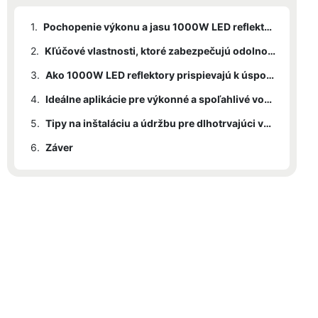
1.
Pochopenie výkonu a jasu 1000W LED reflektorov
2.
Kľúčové vlastnosti, ktoré zabezpečujú odolnosť vonkajšieho osvetlenia
3.
Ako 1000W LED reflektory prispievajú k úsporám energie
4.
Ideálne aplikácie pre výkonné a spoľahlivé vonkajšie osvetlenie
5.
Tipy na inštaláciu a údržbu pre dlhotrvajúci výkon
6.
Záver