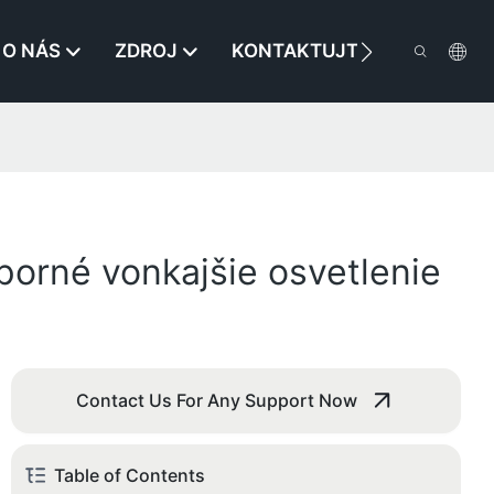
O NÁS
ZDROJ
KONTAKTUJTE NÁS
porné vonkajšie osvetlenie
Contact Us For Any Support Now
Table of Contents