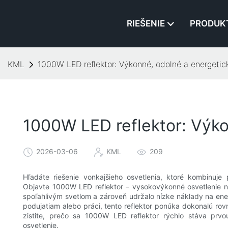
RIEŠENIE
PRODUK
KML
1000W LED reflektor: Výkonné, odolné a energetic
1000W LED reflektor: Výko
2026-03-06
KML
209
Hľadáte riešenie vonkajšieho osvetlenia, ktoré kombinuje 
Objavte 1000W LED reflektor – vysokovýkonné osvetlenie na
spoľahlivým svetlom a zároveň udržalo nízke náklady na energ
podujatiam alebo práci, tento reflektor ponúka dokonalú rovn
zistite, prečo sa 1000W LED reflektor rýchlo stáva prvo
osvetlenie.