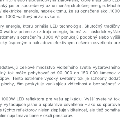
naký jas pri spotrebe výrazne menšej skutočnej energie. Mnohé
 elektrickej energie, napriek tomu, že sú označené ako „1000
nými 1000-wattovými žiarovkami.
ry energie, ktorú prináša LED technológia. Skutočný tradičný
 wattov priamo zo zdroja energie, čo má za následok vyššie
svetlomety s označením „1000 W“ ponúkajú podobný alebo vyšší
icky úsporným a nákladovo efektívnym riešením osvetlenia pre
redstavujú celkové množstvo viditeľného svetla vyžarovaného
etelný tok môže pohybovať od 90 000 do 150 000 lúmenov v
 čipov. Tento extrémne vysoký svetelný tok je schopný dodať
 plochy, čím poskytuje vynikajúcu viditeľnosť a bezpečnosť v
1000W LED reflektora pre vašu aplikáciu. Vyšší svetelný tok
ry vyžadujúce jasné a spoľahlivé osvetlenie – ako sú športové
 týchto reflektorov nielen zlepšuje viditeľnosť, ale tiež pomáha
iminuje tmavé tiene v okolí priestorov.