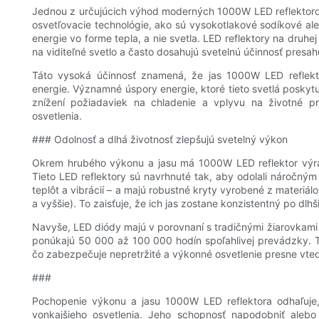
Jednou z určujúcich výhod moderných 1000W LED reflektorov
osvetľovacie technológie, ako sú vysokotlakové sodíkové a
energie vo forme tepla, a nie svetla. LED reflektory na druhe
na viditeľné svetlo a často dosahujú svetelnú účinnosť presa
Táto vysoká účinnosť znamená, že jas 1000W LED reflekto
energie. Významné úspory energie, ktoré tieto svetlá poskytujú
znížení požiadaviek na chladenie a vplyvu na životné p
osvetlenia.
### Odolnosť a dlhá životnosť zlepšujú svetelný výkon
Okrem hrubého výkonu a jasu má 1000W LED reflektor výraz
Tieto LED reflektory sú navrhnuté tak, aby odolali náročn
teplôt a vibrácií – a majú robustné kryty vyrobené z materiálo
a vyššie). To zaisťuje, že ich jas zostane konzistentný po dl
Navyše, LED diódy majú v porovnaní s tradičnými žiarovkami
ponúkajú 50 000 až 100 000 hodín spoľahlivej prevádzky. 
čo zabezpečuje nepretržité a výkonné osvetlenie presne vted
###
Pochopenie výkonu a jasu 1000W LED reflektora odhaľuje,
vonkajšieho osvetlenia. Jeho schopnosť napodobniť alebo 