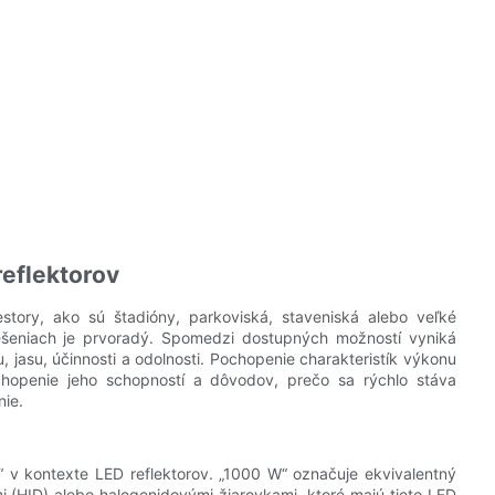
eflektorov
iestory, ako sú štadióny, parkoviská, staveniská alebo veľké
ešeniach je prvoradý. Spomedzi dostupných možností vyniká
jasu, účinnosti a odolnosti. Pochopenie charakteristík výkonu
hopenie jeho schopností a dôvodov, prečo sa rýchlo stáva
nie.
“ v kontexte LED reflektorov. „1000 W“ označuje ekvivalentný
 (HID) alebo halogenidovými žiarovkami, ktoré majú tieto LED