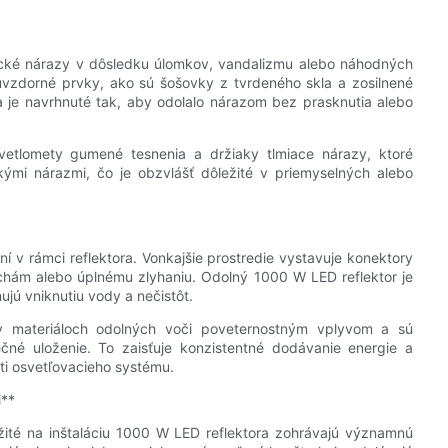
zické nárazy v dôsledku úlomkov, vandalizmu alebo náhodných
zuvzdorné prvky, ako sú šošovky z tvrdeného skla a zosilnené
a je navrhnuté tak, aby odolalo nárazom bez prasknutia alebo
tlomety gumené tesnenia a držiaky tlmiace nárazy, ktoré
ými nárazmi, čo je obzvlášť dôležité v priemyselných alebo
ení v rámci reflektora. Vonkajšie prostredie vystavuje konektory
ruchám alebo úplnému zlyhaniu. Odolný 1000 W LED reflektor je
jú vniknutiu vody a nečistôt.
 v materiáloch odolných voči poveternostným vplyvom a sú
čné uloženie. To zaisťuje konzistentné dodávanie energie a
sti osvetľovacieho systému.
i**
ité na inštaláciu 1000 W LED reflektora zohrávajú významnú