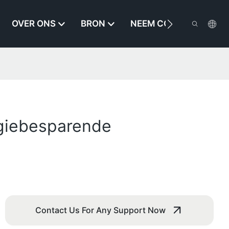
OVER ONS
BRON
NEEM CONTACT MET O
rgiebesparende
Contact Us For Any Support Now