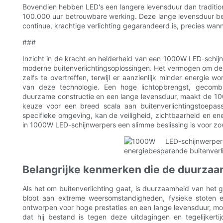
Bovendien hebben LED's een langere levensduur dan traditi
100.000 uur betrouwbare werking. Deze lange levensduur b
continue, krachtige verlichting gegarandeerd is, precies wann
###
Inzicht in de kracht en helderheid van een 1000W LED-schij
moderne buitenverlichtingsoplossingen. Het vermogen om de 
zelfs te overtreffen, terwijl er aanzienlijk minder energie wo
van deze technologie. Een hoge lichtopbrengst, gecombin
duurzame constructie en een lange levensduur, maakt de 10
keuze voor een breed scala aan buitenverlichtingstoepas
specifieke omgeving, kan de veiligheid, zichtbaarheid en en
in 1000W LED-schijnwerpers een slimme beslissing is voor zo
Belangrijke kenmerken die de duurzaa
Als het om buitenverlichting gaat, is duurzaamheid van het 
bloot aan extreme weersomstandigheden, fysieke stoten e
ontworpen voor hoge prestaties en een lange levensduur, m
dat hij bestand is tegen deze uitdagingen en tegelijkertijd