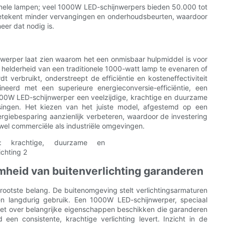
onele lampen; veel 1000W LED-schijnwerpers bieden 50.000 tot
etekent minder vervangingen en onderhoudsbeurten, waardoor
eer dat nodig is.
nwerper laat zien waarom het een onmisbaar hulpmiddel is voor
helderheid van een traditionele 1000-watt lamp te evenaren of
rdt verbruikt, onderstreept de efficiëntie en kosteneffectiviteit
eerd met een superieure energieconversie-efficiëntie, een
00W LED-schijnwerper een veelzijdige, krachtige en duurzame
singen. Het kiezen van het juiste model, afgestemd op een
ergiebesparing aanzienlijk verbeteren, waardoor de investering
wel commerciële als industriële omgevingen.
mheid van buitenverlichting garanderen
grootste belang. De buitenomgeving stelt verlichtingsarmaturen
n langdurig gebruik. Een 1000W LED-schijnwerper, speciaal
oet over belangrijke eigenschappen beschikken die garanderen
 een consistente, krachtige verlichting levert. Inzicht in de