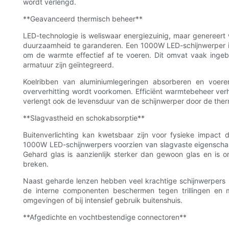
wordt verlengd.
**Geavanceerd thermisch beheer**
LED-technologie is weliswaar energiezuinig, maar genereer
duurzaamheid te garanderen. Een 1000W LED-schijnwerper
om de warmte effectief af te voeren. Dit omvat vaak ingeb
armatuur zijn geïntegreerd.
Koelribben van aluminiumlegeringen absorberen en voere
oververhitting wordt voorkomen. Efficiënt warmtebeheer verho
verlengt ook de levensduur van de schijnwerper door de the
**Slagvastheid en schokabsorptie**
Buitenverlichting kan kwetsbaar zijn voor fysieke impact 
1000W LED-schijnwerpers voorzien van slagvaste eigenschap
Gehard glas is aanzienlijk sterker dan gewoon glas en is 
breken.
Naast geharde lenzen hebben veel krachtige schijnwerpers
de interne componenten beschermen tegen trillingen en me
omgevingen of bij intensief gebruik buitenshuis.
**Afgedichte en vochtbestendige connectoren**