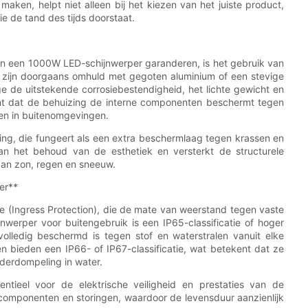
en, helpt niet alleen bij het kiezen van het juiste product,
e de tand des tijds doorstaat.
n een 1000W LED-schijnwerper garanderen, is het gebruik van
 zijn doorgaans omhuld met gegoten aluminium of een stevige
e de uitstekende corrosiebestendigheid, het lichte gewicht en
ent dat de behuizing de interne componenten beschermt tegen
ren in buitenomgevingen.
ng, die fungeert als een extra beschermlaag tegen krassen en
 aan het behoud van de esthetiek en versterkt de structurele
g aan zon, regen en sneeuw.
er**
tie (Ingress Protection), die de mate van weerstand tegen vaste
nwerper voor buitengebruik is een IP65-classificatie of hoger
volledig beschermd is tegen stof en waterstralen vanuit elke
n bieden een IP66- of IP67-classificatie, wat betekent dat ze
onderdompeling in water.
tieel voor de elektrische veiligheid en prestaties van de
e componenten en storingen, waardoor de levensduur aanzienlijk