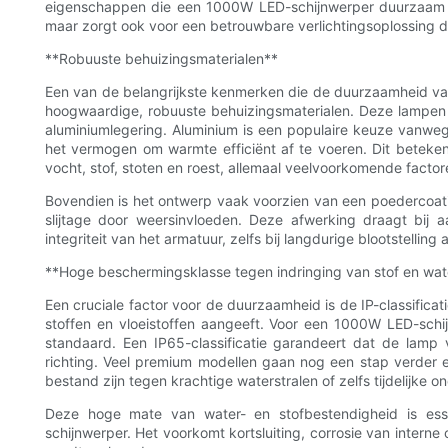
eigenschappen die een 1000W LED-schijnwerper duurzaam mak
maar zorgt ook voor een betrouwbare verlichtingsoplossing di
**Robuuste behuizingsmaterialen**
Een van de belangrijkste kenmerken die de duurzaamheid va
hoogwaardige, robuuste behuizingsmaterialen. Deze lampen
aluminiumlegering. Aluminium is een populaire keuze vanweg
het vermogen om warmte efficiënt af te voeren. Dit betek
vocht, stof, stoten en roest, allemaal veelvoorkomende facto
Bovendien is het ontwerp vaak voorzien van een poedercoati
slijtage door weersinvloeden. Deze afwerking draagt ​​bij
integriteit van het armatuur, zelfs bij langdurige blootstellin
**Hoge beschermingsklasse tegen indringing van stof en wat
Een cruciale factor voor de duurzaamheid is de IP-classifica
stoffen en vloeistoffen aangeeft. Voor een 1000W LED-schij
standaard. Een IP65-classificatie garandeert dat de lamp 
richting. Veel premium modellen gaan nog een stap verder e
bestand zijn tegen krachtige waterstralen of zelfs tijdelijke 
Deze hoge mate van water- en stofbestendigheid is essen
schijnwerper. Het voorkomt kortsluiting, corrosie van intern