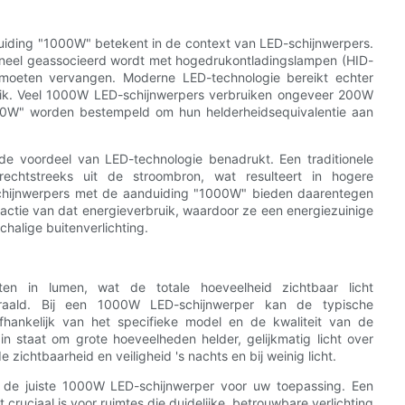
nduiding "1000W" betekent in de context van LED-schijnwerpers.
ioneel geassocieerd wordt met hogedrukontladingslampen (HID-
moeten vervangen. Moderne LED-technologie bereikt echter
ruik. Veel 1000W LED-schijnwerpers verbruiken ongeveer 200W
000W" worden bestempeld om hun helderheidsequivalentie aan
de voordeel van LED-technologie benadrukt. Een traditionele
echtstreeks uit de stroombron, wat resulteert in hogere
-schijnwerpers met de aanduiding "1000W" bieden daarentegen
ractie van dat energieverbruik, waardoor ze een energiezuinige
halige buitenverlichting.
ten in lumen, wat de totale hoeveelheid zichtbaar licht
traald. Bij een 1000W LED-schijnwerper kan de typische
fhankelijk van het specifieke model en de kwaliteit van de
n staat om grote hoeveelheden helder, gelijkmatig licht over
zichtbaarheid en veiligheid 's nachts en bij weinig licht.
an de juiste 1000W LED-schijnwerper voor uw toepassing. Een
ruciaal is voor ruimtes die duidelijke, betrouwbare verlichting