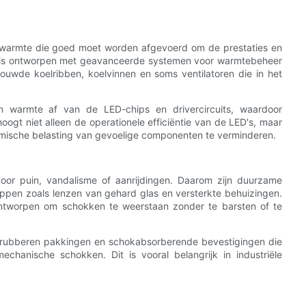
t warmte die goed moet worden afgevoerd om de prestaties en
 is ontworpen met geavanceerde systemen voor warmtebeheer
ouwde koelribben, koelvinnen en soms ventilatoren die in het
n warmte af van de LED-chips en drivercircuits, waardoor
ogt niet alleen de operationele efficiëntie van de LED's, maar
rmische belasting van gevoelige componenten te verminderen.
door puin, vandalisme of aanrijdingen. Daarom zijn duurzame
pen zoals lenzen van gehard glas en versterkte behuizingen.
ontworpen om schokken te weerstaan ​​zonder te barsten of te
 rubberen pakkingen en schokabsorberende bevestigingen die
chanische schokken. Dit is vooral belangrijk in industriële