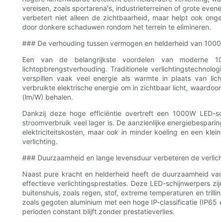
vereisen, zoals sportarena's, industrieterreinen of grote ev
verbetert niet alleen de zichtbaarheid, maar helpt ook ongel
door donkere schaduwen rondom het terrein te elimineren.
### De verhouding tussen vermogen en helderheid van 100
Een van de belangrijkste voordelen van moderne 10
lichtopbrengstverhouding. Traditionele verlichtingstechno
verspillen vaak veel energie als warmte in plaats van li
verbruikte elektrische energie om in zichtbaar licht, waard
(lm/W) behalen.
Dankzij deze hoge efficiëntie overtreft een 1000W LED-sc
stroomverbruik veel lager is. De aanzienlijke energiebesparin
elektriciteitskosten, maar ook in minder koeling en een kle
verlichting.
### Duurzaamheid en lange levensduur verbeteren de verlich
Naast pure kracht en helderheid heeft de duurzaamheid va
effectieve verlichtingsprestaties. Deze LED-schijnwerpers 
buitenshuis, zoals regen, stof, extreme temperaturen en trill
zoals gegoten aluminium met een hoge IP-classificatie (IP65
perioden constant blijft zonder prestatieverlies.