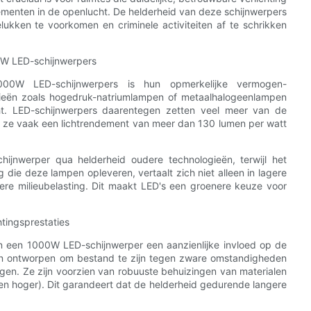
enementen in de openlucht. De helderheid van deze schijnwerpers
ukken te voorkomen en criminele activiteiten af ​​te schrikken
0W LED-schijnwerpers
00W LED-schijnwerpers is hun opmerkelijke vermogen-
logieën zoals hogedruk-natriumlampen of metaalhalogeenlampen
cht. LED-schijnwerpers daarentegen zetten veel meer van de
oor ze vaak een lichtrendement van meer dan 130 lumen per watt
hijnwerper qua helderheid oudere technologieën, terwijl het
g die deze lampen opleveren, vertaalt zich niet alleen in lagere
inere milieubelasting. Dit maakt LED's een groenere keuze voor
tingsprestaties
n een 1000W LED-schijnwerper een aanzienlijke invloed op de
zijn ontworpen om bestand te zijn tegen zware omstandigheden
ingen. Ze zijn voorzien van robuuste behuizingen van materialen
 en hoger). Dit garandeert dat de helderheid gedurende langere