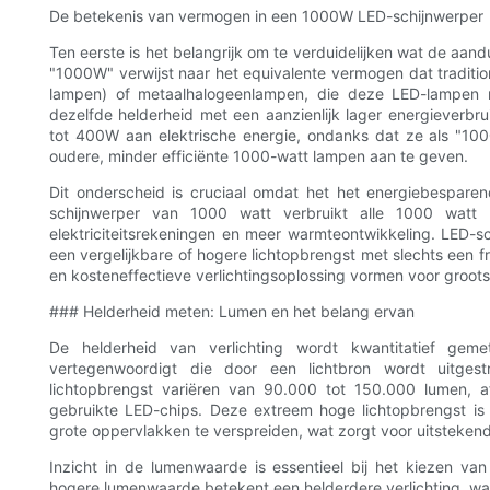
De betekenis van vermogen in een 1000W LED-schijnwerper
Ten eerste is het belangrijk om te verduidelijken wat de aa
"1000W" verwijst naar het equivalente vermogen dat tradit
lampen) of metaalhalogeenlampen, die deze LED-lampen 
dezelfde helderheid met een aanzienlijk lager energieverb
tot 400W aan elektrische energie, ondanks dat ze als "1
oudere, minder efficiënte 1000-watt lampen aan te geven.
Dit onderscheid is cruciaal omdat het het energiebesparen
schijnwerper van 1000 watt verbruikt alle 1000 watt r
elektriciteitsrekeningen en meer warmteontwikkeling. LED
een vergelijkbare of hogere lichtopbrengst met slechts een f
en kosteneffectieve verlichtingsoplossing vormen voor grootsc
### Helderheid meten: Lumen en het belang ervan
De helderheid van verlichting wordt kwantitatief geme
vertegenwoordigt die door een lichtbron wordt uitges
lichtopbrengst variëren van 90.000 tot 150.000 lumen, a
gebruikte LED-chips. Deze extreem hoge lichtopbrengst is i
grote oppervlakken te verspreiden, wat zorgt voor uitstekende 
Inzicht in de lumenwaarde is essentieel bij het kiezen v
hogere lumenwaarde betekent een helderdere verlichting, wat c