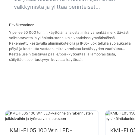
valaistuksen, joka parantaa näkyvyyttä ja
välkkymistä ja ylittää perinteiset
turvallisuutta.
syväsäteilijävalot jatkuvassa valotehossa.
Pitkäkestoinen
Ylpeilee 50 000 tunnin käyttöiän ansiosta, mikä vähentää merkittävästi
vaihtotarvetta ja ylläpitokustannuksia vaativissa ympäristöissä.
Rakennettu kestävällä alumiinikotelolla ja IP65-luokitellulla suojauksella
pölyä ja kosteutta vastaan, mikä varmistaa kestävyyden vaativissa
olosuhteissa.
Kestää usein toistuvaa päälle/pois-kytkentää ja lämpörasitusta,
säilyttäen suorituskyvyn kovassa käytössä.
KML-FL05 100 W:n LED-
KML-FL05