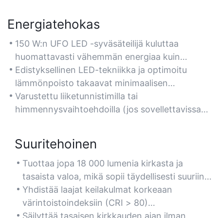
Energiatehokas
150 W:n UFO LED -syväsäteilijä kuluttaa
huomattavasti vähemmän energiaa kuin
perinteiset purkauslamput (HID), mikä
Edistyksellinen LED-tekniikka ja optimoitu
vähentää sähkökustannuksia jopa 60 %.
lämmönpoisto takaavat minimaalisen
Ihanteellinen varastoille ja tehtaille, jotka
energianhukan ja energiansäästöstandardien
Varustettu liiketunnistimilla tai
pyrkivät vähentämään energiakuluja.
noudattamisen.
himmennysvaihtoehdoilla (jos sovellettavissa)
energiatehokkuuden parantamiseksi
entisestään vähän aktiivisilla alueilla.
Suuritehoinen
Tuottaa jopa 18 000 lumenia kirkasta ja
tasaista valoa, mikä sopii täydellisesti suuriin
tiloihin, kuten varastoihin, kuntosaleihin ja
Yhdistää laajat keilakulmat korkeaan
teollisuuslaitoksiin, jotka vaativat voimakasta
värintoistoindeksiin (CRI > 80)
valaistusta.
varmistaakseen eloisan, luonnollisen
Säilyttää tasaisen kirkkauden ajan ilman