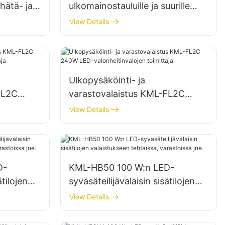
 hätä- ja
ulkomainostauluille ja suurille
 valaistus
kylteille
View Details
Ulkopysäköinti- ja
FL2C
varastovalaistus KML-FL2C
alojen
240W LED-valonheitinvalojen
View Details
toimittaja
D-
KML-HB50 100 W:n LED-
ätilojen
syväsäteilijävalaisin sisätilojen
,
valaistukseen tehtaissa,
View Details
varastoissa jne.