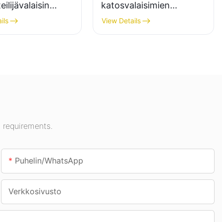
ilijävalaisin
katosvalaisimien
aistukseen
toimittaja sisätiloihin,
ils
View Details
yhalleihin,
kuten huoltoasemille ja
eille jne.
alikulkutunneleihin.
 requirements.
Puhelin/WhatsApp
Verkkosivusto