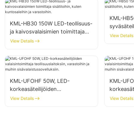
KML-HB50
KML-HB30 150W LED-teollisuus-
syväsäteil
ja kaivosvalaisimien toimittaja
kuten kor
View Details
sisätiloihin, kuten kuntosaleihin
View Details
varastoih
ja varastoihin.
KML-UFOHF 50W, LED-
KML-UFO
korkeasäteilijöiden
korkeasät
valaisintoimittaja
valaisinto
View Details
View Details
teollisuuslaitoksiin, varastoihin ja
teollisuus
muihin sisävalaistussovelluksiin.
muihin sis