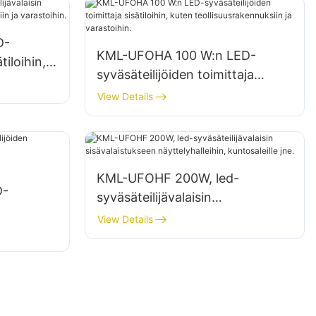
D-
KML-UFOHA 100 W:n LED-
tiloihin,
syväsäteilijöiden toimittaja
ksiin ja
sisätiloihin, kuten
View Details
teollisuusrakennuksiin ja
varastoihin.
KML-UFOHF 200W, led-
D-
syväsäteilijävalaisin
sisävalaistukseen
View Details
näyttelyhalleihin, kuntosaleille
jne.