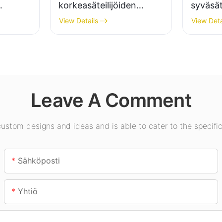
korkeasäteilijöiden
syväsäte
valaisintoimittaja
sisäval
View Details
View Deta
teollisuuslaitoksiin,
näyttel
sa,
varastoihin ja muihin
kuntosal
sisävalaistussovelluksiin.
Leave A Comment
stom designs and ideas and is able to cater to the specific
Sähköposti
Yhtiö