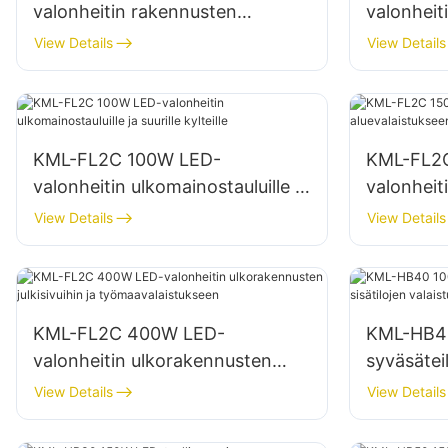
valonheitin rakennusten
valonheit
julkisivuihin ja
varastoal
View Details
View Details
työmaavalaistukseen
KML-FL2C 100W LED-
KML-FL2
valonheitin ulkomainostauluille ja
valonheiti
suurille kylteille
aluevalai
View Details
View Details
KML-FL2C 400W LED-
KML-HB40
valonheitin ulkorakennusten
syväsäteil
julkisivuihin ja
valaistuk
View Details
View Details
työmaavalaistukseen
varastois