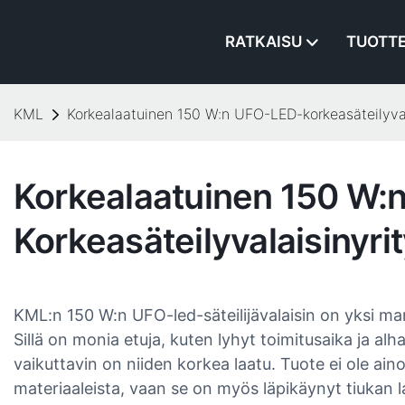
RATKAISU
TUOTT
KML
Korkealaatuinen 150 W:n UFO-LED-korkeasäteilyval
Korkealaatuinen 150 W:
Korkeasäteilyvalaisinyri
KML:n 150 W:n UFO-led-säteilijävalaisin on yksi m
Sillä on monia etuja, kuten lyhyt toimitusaika ja alh
vaikuttavin on niiden korkea laatu. Tuote ei ole aino
materiaaleista, vaan se on myös läpikäynyt tiukan