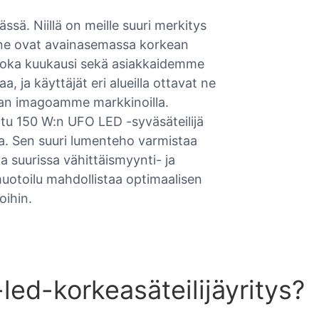
sä. Niillä on meille suuri merkitys
a ne ovat avainasemassa korkean
 joka kuukausi sekä asiakkaidemme
, ja käyttäjät eri alueilla ottavat ne
aan imagoamme markkinoilla.
tu 150 W:n UFO LED -syväsäteilijä
ssa. Sen suuri lumenteho varmistaa
a suurissa vähittäismyynti- ja
uotoilu mahdollistaa optimaalisen
oihin.
led-korkeasäteilijäyritys?