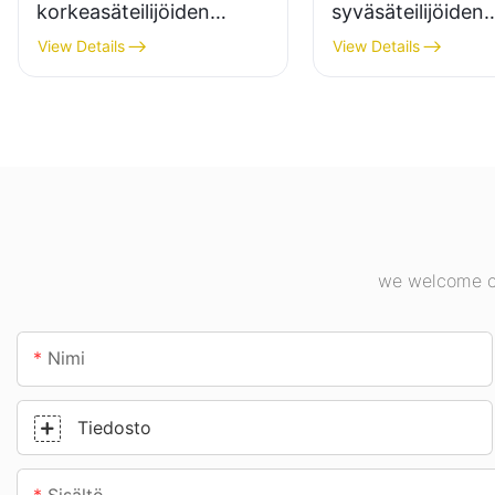
korkeasäteilijöiden
syväsäteilijöiden
valaisintoimittaja
valaisintoimittaja
View Details
View Details
teollisuuslaitoksiin,
sisävalaistukseen
varastoihin ja muihin
teollisuuslaitoksis
sisävalaistussovelluksiin.
kuntosaleilla jne.
we welcome cu
Nimi
Tiedosto
Sisältö