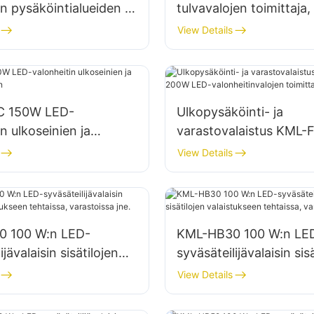
in pysäköintialueiden ja
tulvavalojen toimittaja,
ueiden valaistukseen
katastrofiapukohteiden
View Details
C 150W LED-
Ulkopysäköinti- ja
n ulkoseinien ja
varastovalaistus KML-
stukseen
200W LED-valonheitinv
View Details
toimittaja
 100 W:n LED-
KML-HB30 100 W:n LE
ijävalaisin sisätilojen
syväsäteilijävalaisin sis
seen tehtaissa,
valaistukseen tehtaissa
View Details
sa jne.
varastoissa jne.