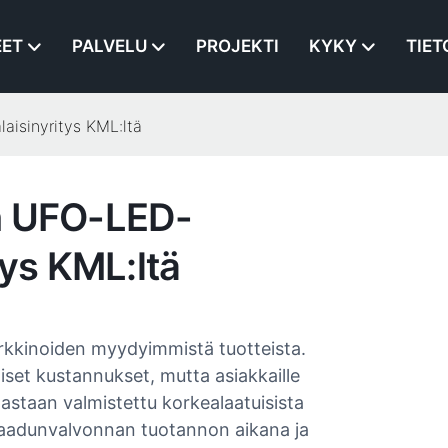
EET
PALVELU
PROJEKTI
KYKY
TIET
aisinyritys KML:ltä
n UFO-LED-
tys KML:ltä
arkkinoiden myydyimmistä tuotteista.
aiset kustannukset, mutta asiakkaille
astaan ​​valmistettu korkealaatuisista
 laadunvalvonnan tuotannon aikana ja