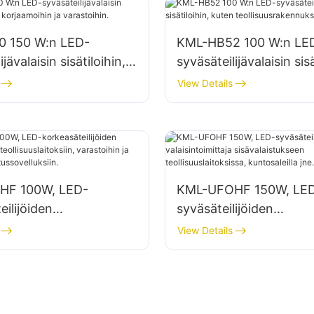
 150 W:n LED-
KML-HB52 100 W:n LE
ijävalaisin sisätiloihin,
syväsäteilijävalaisin sisä
jaamoihin ja
kuten teollisuusrakennu
View Details
in.
varastoihin.
HF 100W, LED-
KML-UFOHF 150W, LE
eilijöiden
syväsäteilijöiden
imittaja
valaisintoimittaja
View Details
laitoksiin, varastoihin ja
sisävalaistukseen
ävalaistussovelluksiin.
teollisuuslaitoksissa,
kuntosaleilla jne.