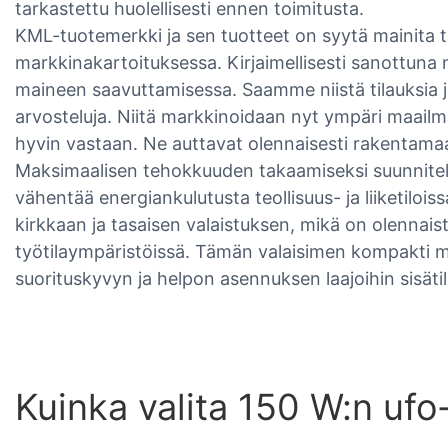
tarkastettu huolellisesti ennen toimitusta.
KML-tuotemerkki ja sen tuotteet on syytä mainita täs
markkinakartoituksessa. Kirjaimellisesti sanottun
maineen saavuttamisessa. Saamme niistä tilauksia
arvosteluja. Niitä markkinoidaan nyt ympäri maailmaa
hyvin vastaan. Ne auttavat olennaisesti rakentam
Maksimaalisen tehokkuuden takaamiseksi suunnitel
vähentää energiankulutusta teollisuus- ja liiketiloi
kirkkaan ja tasaisen valaistuksen, mikä on olennaist
työtilaympäristöissä. Tämän valaisimen kompakti m
suorituskyvyn ja helpon asennuksen laajoihin sisätil
Kuinka valita 150 W:n ufo-