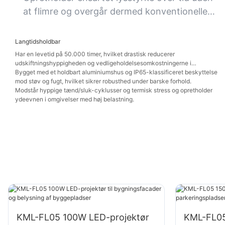
synlighed og sikkerhed.
at flimre og overgår dermed konventionelle
højbay-lys i vedvarende lysudbytte.
Langtidsholdbar
Har en levetid på 50.000 timer, hvilket drastisk reducerer
udskiftningshyppigheden og vedligeholdelsesomkostningerne i
krævende miljøer.
Bygget med et holdbart aluminiumshus og IP65-klassificeret beskyttelse
mod støv og fugt, hvilket sikrer robusthed under barske forhold.
Modstår hyppige tænd/sluk-cyklusser og termisk stress og opretholder
ydeevnen i omgivelser med høj belastning.
KML-FL05 100W LED-projektør
KML-FL05