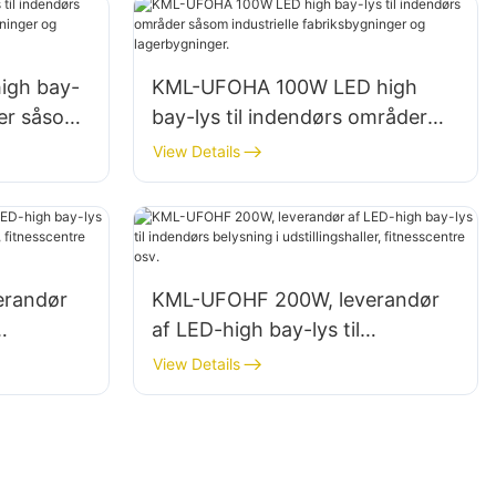
igh bay-
KML-UFOHA 100W LED high
der såsom
bay-lys til indendørs områder
ninger og
såsom industrielle
View Details
fabriksbygninger og
lagerbygninger.
erandør
KML-UFOHF 200W, leverandør
af LED-high bay-lys til
indendørs belysning i
View Details
entre osv.
udstillingshaller, fitnesscentre
osv.