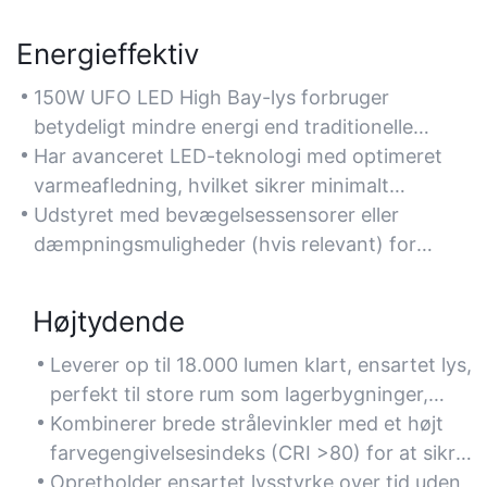
Energieffektiv
150W UFO LED High Bay-lys forbruger
betydeligt mindre energi end traditionelle
højintensitetsudladningslys (HID), hvilket
Har avanceret LED-teknologi med optimeret
reducerer elomkostningerne med op til 60%.
varmeafledning, hvilket sikrer minimalt
Ideel til lagre og fabrikker, der sigter mod at
energispild og overholder
Udstyret med bevægelsessensorer eller
reducere energiregningerne.
energibesparelsesstandarder.
dæmpningsmuligheder (hvis relevant) for
yderligere at forbedre energieffektiviteten i
områder med lav aktivitet.
Højtydende
Leverer op til 18.000 lumen klart, ensartet lys,
perfekt til store rum som lagerbygninger,
fitnesscentre og industrifaciliteter, der kræver
Kombinerer brede strålevinkler med et højt
intens belysning.
farvegengivelsesindeks (CRI >80) for at sikre
et levende, naturligt lys, der forbedrer
Opretholder ensartet lysstyrke over tid uden