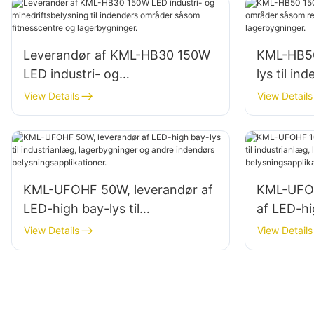
Leverandør af KML-HB30 150W
KML-HB50
LED industri- og
lys til i
minedriftsbelysning til indendørs
reparati
View Details
View Details
områder såsom fitnesscentre og
lagerbygn
lagerbygninger.
KML-UFOHF 50W, leverandør af
KML-UFOH
LED-high bay-lys til
af LED-hi
industrianlæg, lagerbygninger
industria
View Details
View Details
og andre indendørs
og andre
belysningsapplikationer.
belysning