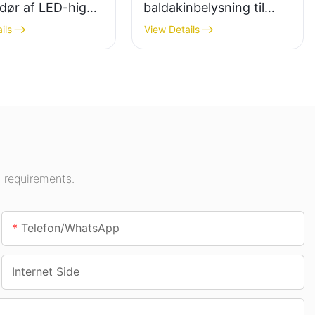
dør af LED-high
baldakinbelysning til
 til indendørs
indendørs områder
ils
View Details
ng i
såsom tankstationer og
ngshaller,
underføringer.
centre osv.
 requirements.
Telefon/whatsApp
Internet Side