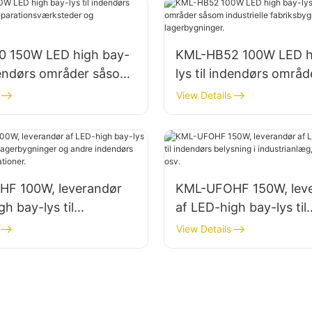
 150W LED high bay-
KML-HB52 100W LED h
ndendørs områder såsom
lys til indendørs områ
onsværksteder og
industrielle fabriksbyg
View Details
inger.
lagerbygninger.
F 100W, leverandør
KML-UFOHF 150W, lev
gh bay-lys til
af LED-high bay-lys til
nlæg, lagerbygninger
indendørs belysning i
View Details
 indendørs
industrianlæg, fitnessc
sapplikationer.