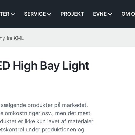
TER
SERVICE
PROJEKT
EVNE
OM O
ny fra KML
ED High Bay Light
st sælgende produkter på markedet.
ave omkostninger osv., men det mest
uktet er ikke kun lavet af materialer
tetskontrol under produktionen og