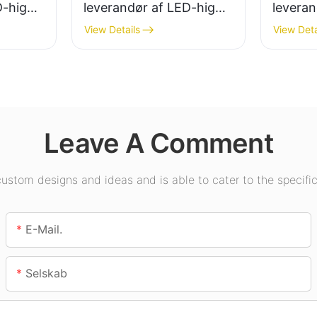
D-high
leverandør af LED-high
leveran
ørs
bay-lys til industrianlæg,
bay-lys
View Details
View Deta
lagerbygninger og andre
belysni
indendørs
udstilli
.
belysningsapplikationer.
fitness
Leave A Comment
stom designs and ideas and is able to cater to the specific
E-Mail.
Selskab