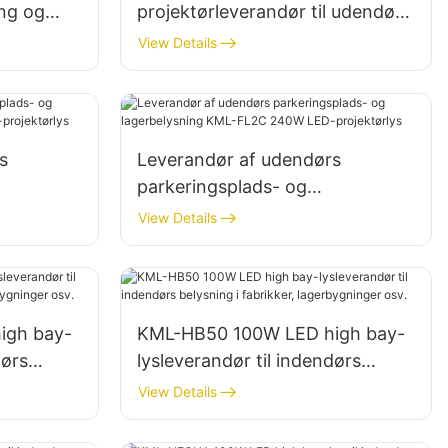
ing og
projektørleverandør til udendørs
ter
billboards og store
View Details
skiltebelysninger
s
Leverandør af udendørs
parkeringsplads- og
L2C 200W
lagerbelysning KML-FL2C 240W
View Details
LED-projektørlys
igh bay-
KML-HB50 100W LED high bay-
dørs
lysleverandør til indendørs
belysning i fabrikker,
View Details
lagerbygninger osv.