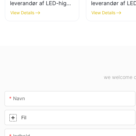
leverandør af LED-high
leverandør af LE
bay-lys til industrianlæg,
bay-lys til indend
View Details
View Details
lagerbygninger og andre
belysning i
indendørs
industrianlæg,
belysningsapplikationer.
fitnesscentre osv
we welcome cu
Navn
Fil
Indhold