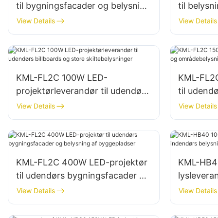
til bygningsfacader og belysning
til belysn
af byggepladser
parkering
View Details
View Details
opbevari
KML-FL2C 100W LED-
KML-FL2C
projektørleverandør til udendørs
til udend
billboards og store
områdebe
View Details
View Details
skiltebelysninger
KML-FL2C 400W LED-projektør
KML-HB40
til udendørs bygningsfacader og
lyslevera
belysning af byggepladser
belysning 
View Details
View Details
lagerbygn