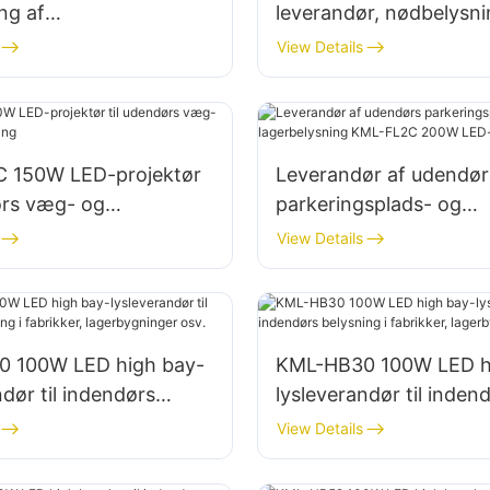
ing af
leverandør, nødbelysn
spladser og
katastrofehjælpsprojek
View Details
ngsområder
 150W LED-projektør
Leverandør af udendør
ørs væg- og
parkeringsplads- og
lysning
lagerbelysning KML-F
View Details
LED-projektørlys
 100W LED high bay-
KML-HB30 100W LED h
ndør til indendørs
lysleverandør til inden
i fabrikker,
belysning i fabrikker,
View Details
inger osv.
lagerbygninger osv.