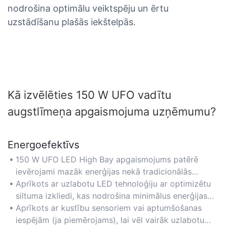
nodrošina optimālu veiktspēju un ērtu
uzstādīšanu plašās iekštelpās.
Kā izvēlēties 150 W UFO vadītu
augstlīmeņa apgaismojuma uzņēmumu?
Energoefektīvs
150 W UFO LED High Bay apgaismojums patērē
ievērojami mazāk enerģijas nekā tradicionālās
augstas intensitātes izlādes (HID) spuldzes,
Aprīkots ar uzlabotu LED tehnoloģiju ar optimizētu
samazinot elektroenerģijas izmaksas līdz pat 60 %.
siltuma izkliedi, kas nodrošina minimālus enerģijas
Ideāli piemērots noliktavām un rūpnīcām, kuru
zudumus un atbilstību enerģijas taupīšanas
Aprīkots ar kustību sensoriem vai aptumšošanas
mērķis ir samazināt rēķinus par enerģiju.
standartiem.
iespējām (ja piemērojams), lai vēl vairāk uzlabotu