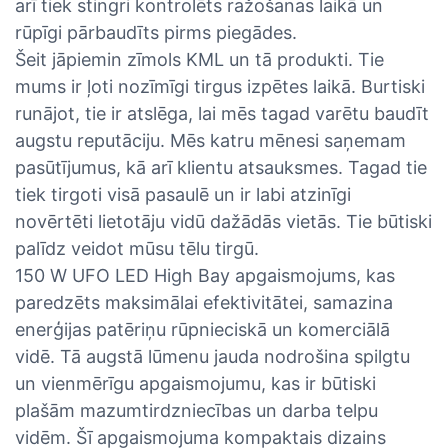
arī tiek stingri kontrolēts ražošanas laikā un
rūpīgi pārbaudīts pirms piegādes.
Šeit jāpiemin zīmols KML un tā produkti. Tie
mums ir ļoti nozīmīgi tirgus izpētes laikā. Burtiski
runājot, tie ir atslēga, lai mēs tagad varētu baudīt
augstu reputāciju. Mēs katru mēnesi saņemam
pasūtījumus, kā arī klientu atsauksmes. Tagad tie
tiek tirgoti visā pasaulē un ir labi atzinīgi
novērtēti lietotāju vidū dažādās vietās. Tie būtiski
palīdz veidot mūsu tēlu tirgū.
150 W UFO LED High Bay apgaismojums, kas
paredzēts maksimālai efektivitātei, samazina
enerģijas patēriņu rūpnieciskā un komerciālā
vidē. Tā augstā lūmenu jauda nodrošina spilgtu
un vienmērīgu apgaismojumu, kas ir būtiski
plašām mazumtirdzniecības un darba telpu
vidēm. Šī apgaismojuma kompaktais dizains