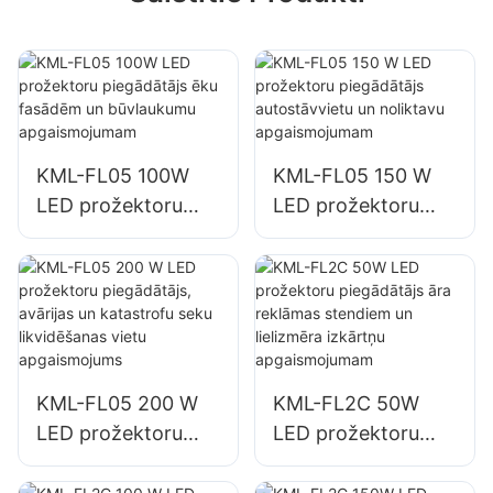
KML-FL05 100W
KML-FL05 150 W
LED prožektoru
LED prožektoru
piegādātājs ēku
piegādātājs
fasādēm un
autostāvvietu un
būvlaukumu
noliktavu
apgaismojumam
apgaismojumam
KML-FL05 200 W
KML-FL2C 50W
LED prožektoru
LED prožektoru
piegādātājs,
piegādātājs āra
avārijas un
reklāmas stendiem