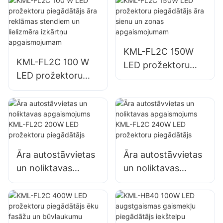
katastrofu seku
un lielizmēra
likvidēšanas vietu
izkārtņu
apgaismojums
apgaismojumam
KML-FL2C 150W
KML-FL2C 100 W
LED prožektoru
LED prožektoru
piegādātājs āra
piegādātājs āra
sienu un zonas
reklāmas stendiem
apgaismojumam
un lielizmēra
izkārtņu
apgaismojumam
Āra autostāvvietas
Āra autostāvvietas
un noliktavas
un noliktavas
apgaismojums
apgaismojums
KML-FL2C 200W
KML-FL2C 240W
LED prožektoru
LED prožektoru
piegādātājs
piegādātājs