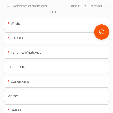
piemēram,
we welcome custom designs and ideas and is able to cater to
degvielas uzpildes
the specific requirements.
stacijām un
pazemes pārejām.
Vārds
E-Pasts
Tālrunis/WhatsApp
Fails
Uzņēmums
Vietne
Saturs