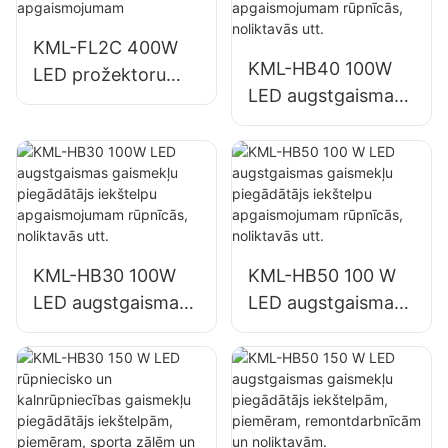
KML-FL2C 400W
KML-HB40 100W
LED prožektoru
LED augstgaismas
piegādātājs ēku
gaismekļu
fasāžu un
piegādātājs
būvlaukumu
iekštelpu
apgaismojumam
apgaismojumam
rūpnīcās,
noliktavās utt.
KML-HB30 100W
KML-HB50 100 W
LED augstgaismas
LED augstgaismas
gaismekļu
gaismekļu
piegādātājs
piegādātājs
iekštelpu
iekštelpu
apgaismojumam
apgaismojumam
rūpnīcās,
rūpnīcās,