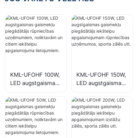
sporta zālēs utt.
KML-UFOHF 100W,
KML-UFOHF 150W,
LED augstgaismas
LED augstgaismas
gaismekļu
gaismekļu
piegādātājs
piegādātājs
rūpniecības
iekštelpu
uzņēmumiem,
apgaismojumam
noliktavām un
rūpniecības
citiem iekštelpu
uzņēmumos,