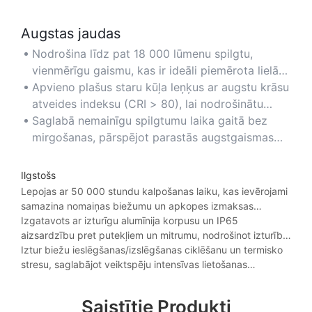
energoefektivitāti zonās ar mazu aktivitāti.
Augstas jaudas
Nodrošina līdz pat 18 000 lūmenu spilgtu,
vienmērīgu gaismu, kas ir ideāli piemērota lielām
telpām, piemēram, noliktavām, sporta zālēm un
Apvieno plašus staru kūļa leņķus ar augstu krāsu
rūpniecības objektiem, kuriem nepieciešams
atveides indeksu (CRI > 80), lai nodrošinātu
intensīvs apgaismojums.
spilgtu, dabisku apgaismojumu, kas uzlabo
Saglabā nemainīgu spilgtumu laika gaitā bez
redzamību un drošību.
mirgošanas, pārspējot parastās augstgaismas
lampas ilgstošas ​​gaismas jaudā.
Ilgstošs
Lepojas ar 50 000 stundu kalpošanas laiku, kas ievērojami
samazina nomaiņas biežumu un apkopes izmaksas
sarežģītos apstākļos.
Izgatavots ar izturīgu alumīnija korpusu un IP65
aizsardzību pret putekļiem un mitrumu, nodrošinot izturību
skarbos apstākļos.
Iztur biežu ieslēgšanas/izslēgšanas ciklēšanu un termisko
stresu, saglabājot veiktspēju intensīvas lietošanas
apstākļos.
Saistītie Produkti