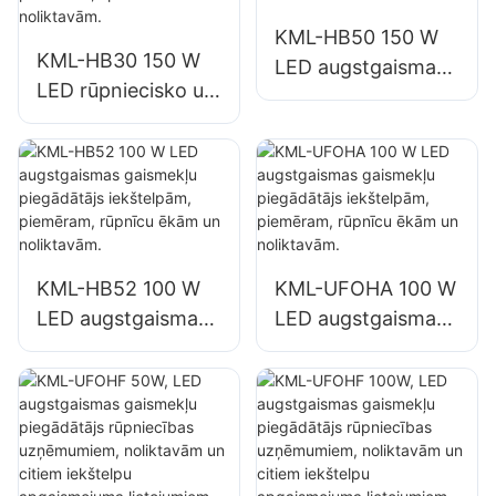
noliktavās utt.
noliktavās utt.
KML-HB50 150 W
KML-HB30 150 W
LED augstgaismas
LED rūpniecisko un
gaismekļu
kalnrūpniecības
piegādātājs
gaismekļu
iekštelpām,
piegādātājs
piemēram,
iekštelpām,
remontdarbnīcām
piemēram, sporta
un noliktavām.
zālēm un
KML-HB52 100 W
KML-UFOHA 100 W
noliktavām.
LED augstgaismas
LED augstgaismas
gaismekļu
gaismekļu
piegādātājs
piegādātājs
iekštelpām,
iekštelpām,
piemēram, rūpnīcu
piemēram, rūpnīcu
ēkām un
ēkām un