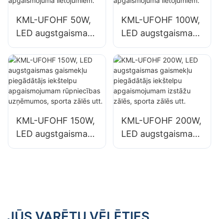
noliktavām.
noliktavām.
KML-UFOHF 50W,
KML-UFOHF 100W,
LED augstgaismas
LED augstgaismas
gaismekļu
gaismekļu
piegādātājs
piegādātājs
rūpniecības
rūpniecības
uzņēmumiem,
uzņēmumiem,
noliktavām un
noliktavām un
citiem iekštelpu
citiem iekštelpu
KML-UFOHF 150W,
KML-UFOHF 200W,
apgaismojuma
apgaismojuma
LED augstgaismas
LED augstgaismas
lietojumiem.
lietojumiem.
gaismekļu
gaismekļu
piegādātājs
piegādātājs
iekštelpu
iekštelpu
apgaismojumam
apgaismojumam
rūpniecības
izstāžu zālēs,
uzņēmumos,
sporta zālēs utt.
JŪS VARĒTU VĒLĒTIES