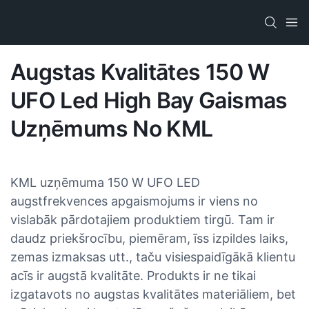
Augstas Kvalitātes 150 W
UFO Led High Bay Gaismas
Uzņēmums No KML
KML uzņēmuma 150 W UFO LED
augstfrekvences apgaismojums ir viens no
vislabāk pārdotajiem produktiem tirgū. Tam ir
daudz priekšrocību, piemēram, īss izpildes laiks,
zemas izmaksas utt., taču visiespaidīgākā klientu
acīs ir augstā kvalitāte. Produkts ir ne tikai
izgatavots no augstas kvalitātes materiāliem, bet