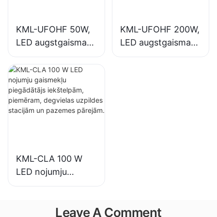
apgaismojuma
sporta zālēs utt.
lietojumiem.
KML-UFOHF 50W,
KML-UFOHF 200W,
LED augstgaismas
LED augstgaismas
gaismekļu
gaismekļu
piegādātājs
piegādātājs
rūpniecības
iekštelpu
uzņēmumiem,
apgaismojumam
noliktavām un
izstāžu zālēs,
citiem iekštelpu
sporta zālēs utt.
apgaismojuma
lietojumiem.
KML-CLA 100 W
LED nojumju
gaismekļu
piegādātājs
Leave A Comment
iekštelpām,