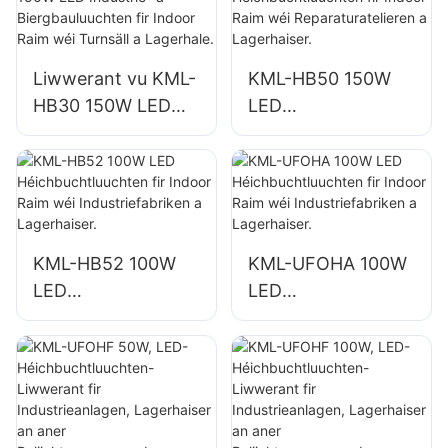
vun Indoor Raim a
vun Indoor Raim a
Fabriken,
Fabriken,
Lagerhaiser, etc.
Lagerhaiser, etc.
Liwwerant vu KML-
KML-HB50 150W
HB30 150W LED
LED
Industrie- a
Héichbuchtluuchte
Biergbauluuchten
n fir Indoor Raim
fir Indoor Raim wéi
wéi
Turnsäll a
Reparaturatelieren
Lagerhale.
a Lagerhaiser.
KML-HB52 100W
KML-UFOHA 100W
LED
LED
Héichbuchtluuchte
Héichbuchtluuchte
n fir Indoor Raim
n fir Indoor Raim
wéi
wéi
Industriefabriken a
Industriefabriken a
Lagerhaiser.
Lagerhaiser.