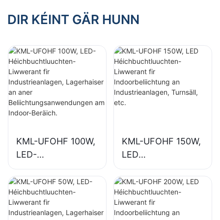
Industrieanlagen,
Ausstellungshalen,
Turnsäll, etc.
Turnsäll, etc.
DIR KÉINT GÄR HUNN
KML-UFOHF 100W,
KML-UFOHF 150W,
LED-
LED
Héichbuchtluuchte
Héichbuchtluuchte
n-Liwwerant fir
n-Liwwerant fir
Industrieanlagen,
Indoorbeliichtung
Lagerhaiser an
an