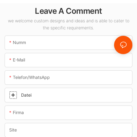
-Liwwerant fir
Leave A Comment
Indoor-Raum wéi
Tankstellen an
we welcome custom designs and ideas and is able to cater to
Ënnerféierungen.
the specific requirements.
Numm
E-Mail
Telefon/WhatsApp
Datei
Firma
Site