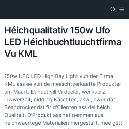
Héichqualitativ 150w Ufo
LED Héichbuchtluuchtfirma
Vu KML
150w UFO LED High Bay Light vun der Firma
KML ass ee vun de meeschtverkaafte Produkter
um Maart. Et huet vill Virdeeler, wéi kuerz
Liwwerzäit, niddreg Käschten, asw., awer dat
Beandrockendst fir d'Clienten ass déi héich
Qualitéit. D'Produkt ass net nëmmen aus
héichwäertege Materialien hiergestallt, mee gëtt