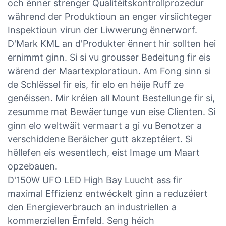
och ënner strenger Qualitéitskontrollprozedur
während der Produktioun an enger virsiichteger
Inspektioun virun der Liwwerung ënnerworf.
D'Mark KML an d'Produkter ënnert hir sollten hei
ernimmt ginn. Si si vu grousser Bedeitung fir eis
wärend der Maartexploratioun. Am Fong sinn si
de Schlëssel fir eis, fir elo en héije Ruff ze
genéissen. Mir kréien all Mount Bestellunge fir si,
zesumme mat Bewäertunge vun eise Clienten. Si
ginn elo weltwäit vermaart a gi vu Benotzer a
verschiddene Beräicher gutt akzeptéiert. Si
hëllefen eis wesentlech, eist Image um Maart
opzebauen.
D'150W UFO LED High Bay Luucht ass fir
maximal Effizienz entwéckelt ginn a reduzéiert
den Energieverbrauch an industriellen a
kommerziellen Ëmfeld. Seng héich