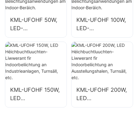
KML-UFOHF 50W,
KML-UFOHF 100W,
LED-
LED-
Héichbuchtluuchte
Héichbuchtluuchte
n-Liwwerant fir
n-Liwwerant fir
Industrieanlagen,
Industrieanlagen,
Lagerhaiser an
Lagerhaiser an
aner
aner
Beliichtungsanwen
Beliichtungsanwen
dungen am Indoor-
dungen am Indoor-
KML-UFOHF 150W,
KML-UFOHF 200W,
Beräich.
Beräich.
LED
LED
Héichbuchtluuchte
Héichbuchtluuchte
n-Liwwerant fir
n-Liwwerant fir
Indoorbeliichtung
Indoorbeliichtung
an
an