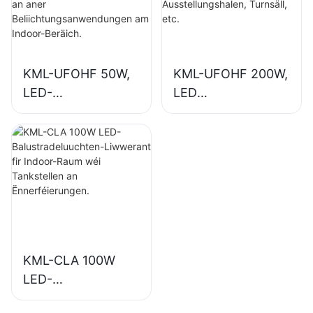
aner
Industrieanlagen,
Beliichtungsanwen
Turnsäll, etc.
dungen am Indoor-
Beräich.
KML-UFOHF 50W,
KML-UFOHF 200W,
LED-
LED
Héichbuchtluuchte
Héichbuchtluuchte
n-Liwwerant fir
n-Liwwerant fir
Industrieanlagen,
Indoorbeliichtung
Lagerhaiser an
an
aner
Ausstellungshalen,
Beliichtungsanwen
Turnsäll, etc.
dungen am Indoor-
Beräich.
KML-CLA 100W
LED-
Balustradeluuchten