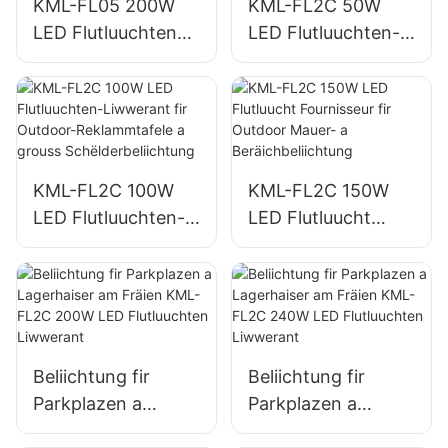
KML-FL05 200W
KML-FL2C 50W
LED Flutluuchten
LED Flutluuchten-
Liwwerant,
Liwwerant fir
Noutfall- a
Outdoor-
Katastrophenhëllef
Reklammtafele a
splazbeliichtung
grouss
Schëlderbeliichtung
KML-FL2C 100W
KML-FL2C 150W
LED Flutluuchten-
LED Flutluucht
Liwwerant fir
Fournisseur fir
Outdoor-
Outdoor Mauer- a
Reklammtafele a
Beräichbeliichtung
grouss
Schëlderbeliichtung
Beliichtung fir
Beliichtung fir
Parkplazen a
Parkplazen a
Lagerhaiser am
Lagerhaiser am