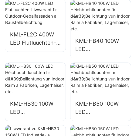
Fräien KML-FL2C
Fräien KML-FL2C
200W LED
240W LED
Flutluuchten
Flutluuchten
Liwwerant
Liwwerant
KML-FL2C 400W
KML-HB40 100W
LED Flutluuchten-
LED
Liwwerant fir
Héichbuchtluuchte
Outdoor-
n fir d'Beliichtung
Gebaifassaden a
vun Indoor Raim a
Baustellbeliichtung
Fabriken,
Lagerhaiser, etc.
KML-HB30 100W
KML-HB50 100W
LED
LED
Héichbuchtluuchte
Héichbuchtluuchte
n fir d'Beliichtung
n fir d'Beliichtung