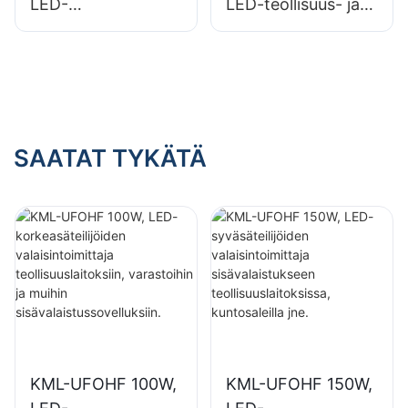
LED-
LED-teollisuus- ja
syväsäteilijävalaisin
kaivosvalaisimien
sisätilojen
toimittaja
valaistukseen
sisätiloihin, kuten
tehtaissa,
kuntosaleihin ja
varastoissa jne.
varastoihin.
SAATAT TYKÄTÄ
KML-UFOHF 100W,
KML-UFOHF 150W,