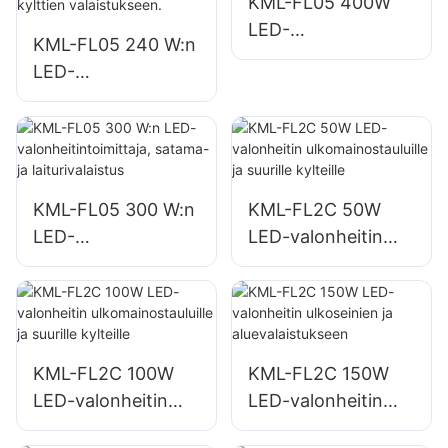
KML-FL05 400W
LED-
KML-FL05 240 W:n
valonheitintoimittaj
LED-
a, aukio- ja
valonheitintoimittaj
puistovalaistus
a, sopii
teollisuuslaitoksiin,
mainostauluihin ja
suurten kylttien
KML-FL05 300 W:n
KML-FL2C 50W
valaistukseen.
LED-
LED-valonheitin
valonheitintoimittaj
ulkomainostauluille
a, satama- ja
ja suurille kylteille
laiturivalaistus
KML-FL2C 100W
KML-FL2C 150W
LED-valonheitin
LED-valonheitin
ulkomainostauluille
ulkoseinien ja