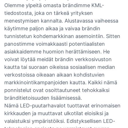
Olemme ylpeitä omasta brändimme KML-
tiedostosta, joka on tärkeä yrityksen
menestymisen kannalta. Alustavassa vaiheessa
käytimme paljon aikaa ja vaivaa brändin
tunnistetun kohdemarkkinan asemointiin. Sitten
panostimme voimakkaasti potentiaalisten
asiakkaidemme huomion herättämiseen. He
voivat löytää meidät brändin verkkosivuston
kautta tai suoraan oikeissa sosiaalisen median
verkostoissa oikeaan aikaan kohdistuvien
markkinointikampanjoiden kautta. Kaikki nämä
ponnistelut ovat osoittautuneet tehokkaiksi
bränditietoisuuden lisäämisessä.
Nämä LED-puutarhavalot tuottavat erinomaisen
kirkkauden ja muuttavat ulkotilat eloisiksi ja
valaistuiksi ympäristöiksi. Edistyksellisen LED-