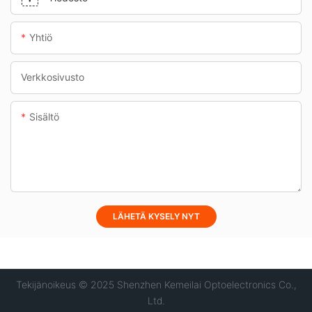
Yhtiö
Verkkosivusto
Sisältö
LÄHETÄ KYSELY NYT
Tekijänoikeus © 2025 Shenzhen Kemeilai Optoelectronics Co.,
Ltd.