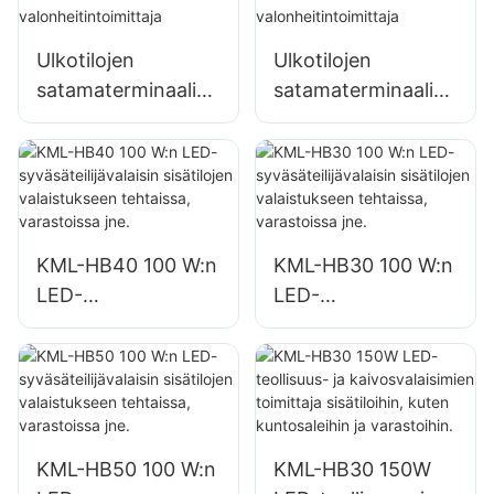
Ulkotilojen
Ulkotilojen
satamaterminaalien
satamaterminaalien
ja
ja
lentokenttävalaistu
lentokenttävalaistu
s KML-FL2C 750W
s KML-FL2C 1000W
LED-
LED-
valonheitintoimittaj
valonheitintoimittaj
KML-HB40 100 W:n
KML-HB30 100 W:n
a
a
LED-
LED-
syväsäteilijävalaisin
syväsäteilijävalaisin
sisätilojen
sisätilojen
valaistukseen
valaistukseen
tehtaissa,
tehtaissa,
varastoissa jne.
varastoissa jne.
KML-HB50 100 W:n
KML-HB30 150W