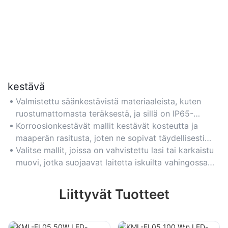
kestävä
Valmistettu säänkestävistä materiaaleista, kuten
ruostumattomasta teräksestä, ja sillä on IP65-
vedenpitävyysluokitus, mikä takaa pitkän käyttöiän
Korroosionkestävät mallit kestävät kosteutta ja
sateessa, lumessa tai äärimmäisessä kuumuudessa.
maaperän rasitusta, joten ne sopivat täydellisesti
puutarhapenkkeihin, lammikkoihin tai
Valitse mallit, joissa on vahvistettu lasi tai karkaistu
rannikkoympäristöihin.
muovi, jotka suojaavat laitetta iskuilta vahingossa
tapahtuvilta kolhuilta tai putoavilta roskilta.
Liittyvät Tuotteet