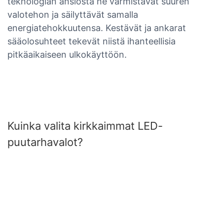
teknologian ansiosta ne varmistavat suuren
valotehon ja säilyttävät samalla
energiatehokkuutensa. Kestävät ja ankarat
sääolosuhteet tekevät niistä ihanteellisia
pitkäaikaiseen ulkokäyttöön.
Kuinka valita kirkkaimmat LED-
puutarhavalot?