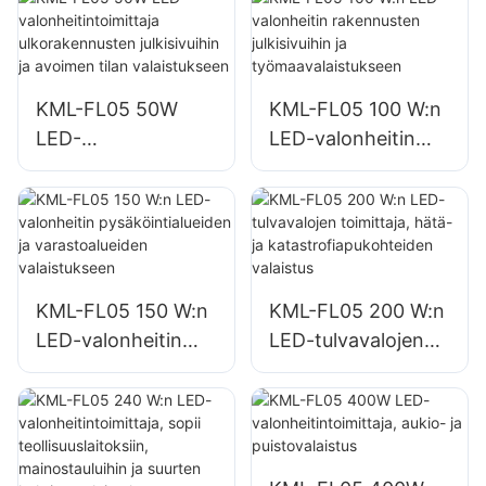
KML-FL05 50W
KML-FL05 100 W:n
LED-
LED-valonheitin
valonheitintoimittaj
rakennusten
a ulkorakennusten
julkisivuihin ja
julkisivuihin ja
työmaavalaistuksee
avoimen tilan
n
valaistukseen
KML-FL05 150 W:n
KML-FL05 200 W:n
LED-valonheitin
LED-tulvavalojen
pysäköintialueiden
toimittaja, hätä- ja
ja varastoalueiden
katastrofiapukohtei
valaistukseen
den valaistus