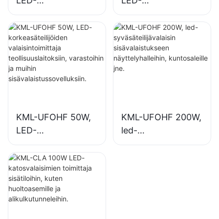
LED-
LED-
korkeasäteilijöiden
syväsäteilijöiden
valaisintoimittaja
valaisintoimittaja
teollisuuslaitoksiin,
sisävalaistukseen
varastoihin ja
teollisuuslaitoksissa
muihin
, kuntosaleilla jne.
sisävalaistussovellu
ksiin.
KML-UFOHF 50W,
KML-UFOHF 200W,
LED-
led-
korkeasäteilijöiden
syväsäteilijävalaisin
valaisintoimittaja
sisävalaistukseen
teollisuuslaitoksiin,
näyttelyhalleihin,
varastoihin ja
kuntosaleille jne.
muihin
sisävalaistussovellu