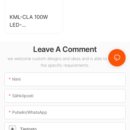
ksiin.
KML-CLA 100W
LED-
katosvalaisimien
toimittaja
Leave A Comment
sisätiloihin, kuten
huoltoasemille ja
we welcome custom designs and ideas and is able to cater to
alikulkutunneleihin.
the specific requirements.
Nimi
Sähköposti
Puhelin/WhatsApp
Tiedosto