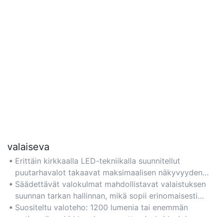
valaiseva
Erittäin kirkkaalla LED-tekniikalla suunnitellut
puutarhavalot takaavat maksimaalisen näkyvyyden
ja turvallisuuden valaisemalla laajoja ulkoalueita,
Säädettävät valokulmat mahdollistavat valaistuksen
kuten polkuja, terasseja ja kukkapenkkejä.
suunnan tarkan hallinnan, mikä sopii erinomaisesti
puutarhan ominaisuuksien tai turva-alueiden
Suositeltu valoteho: 1200 lumenia tai enemmän