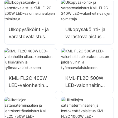
ja suurille kylteille
aluevalaistukseen
Ulkopysäköinti- ja
Ulkopysäköinti- ja
varastovalaistus
varastovalaistus
KML-FL2C 200W
KML-FL2C 240W
LED-
LED-
valonheitinvalojen
valonheitinvalojen
toimittaja
toimittaja
KML-FL2C 400W
KML-FL2C 500W
LED-valonheitin
LED-valonheitin
ulkorakennusten
ulkorakennusten
julkisivuihin ja
julkisivuihin ja
työmaavalaistuksee
työmaavalaistuksee
n
n