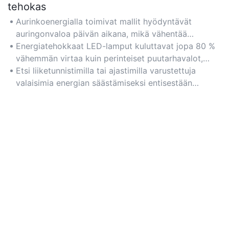
tehokas
Aurinkoenergialla toimivat mallit hyödyntävät
auringonvaloa päivän aikana, mikä vähentää
sähkökustannuksia ja varmistaa
Energiatehokkaat LED-lamput kuluttavat jopa 80 %
ympäristöystävällisen toiminnan yövalaistuksessa.
vähemmän virtaa kuin perinteiset puutarhavalot,
joten ne sopivat erinomaisesti pitkäaikaiseen
Etsi liiketunnistimilla tai ajastimilla varustettuja
ulkokäyttöön.
valaisimia energian säästämiseksi entisestään
samalla, kun säilytät turvallisuuden ja tunnelman.