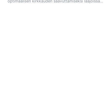
korostamiseen.
optimaalisen kirkkauden saavuttamiseksi laajoissa
puutarhoissa.