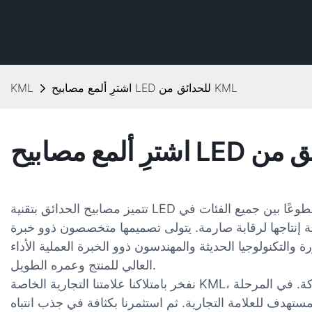
اشترِ ألمع مصابيح LED للحدائق من KML
KML
تتميز مصابيح الحدائق بتقنية LED الأكثر سطوعًا بين جميع الفئات في KML. جميع موادها الخام مختارة
 إنتاجها لرقابة صارمة. يتولى تصميمها متخصصون ذوو خبرة
 والتكنولوجيا الحديثة والمهندسون ذوو الخبرة العملية الأداء
العالي للمنتج وعمره الطويل.
نفخر بامتلاكنا علامتنا التجارية الخاصة KML، والتي تُعدّ ركيزة أساسية لنجاح أي شركة. في المرحلة
المستهدف للعلامة التجارية. ثم استثمرنا بكثافة في جذب انتباه