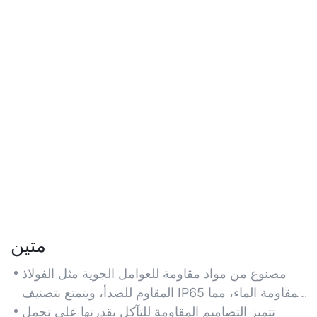
متين
مصنوع من مواد مقاومة للعوامل الجوية مثل الفولاذ
المقاوم للصدأ، ويتمتع بتصنيف IP65 لمقاومة الماء، مما
يضمن طول عمره في المطر أو الثلج أو الحرارة
تتميز التصاميم المقاومة للتآكل بقدرتها على تحمل