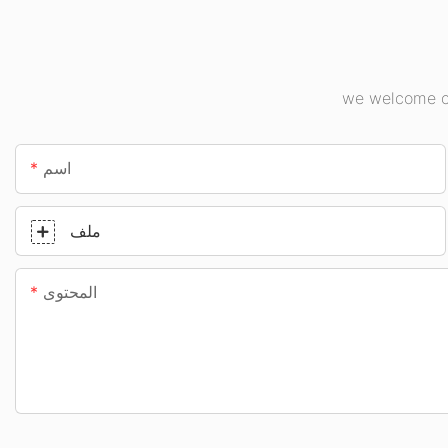
we welcome cu
اسم
ملف
المحتوى