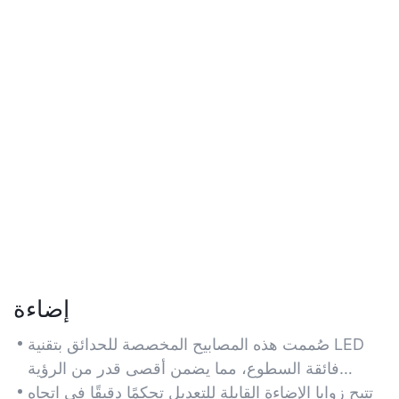
إضاءة
صُممت هذه المصابيح المخصصة للحدائق بتقنية LED
فائقة السطوع، مما يضمن أقصى قدر من الرؤية
والسلامة من خلال إضاءة المساحات الخارجية الكبيرة
تتيح زوايا الإضاءة القابلة للتعديل تحكمًا دقيقًا في اتجاه