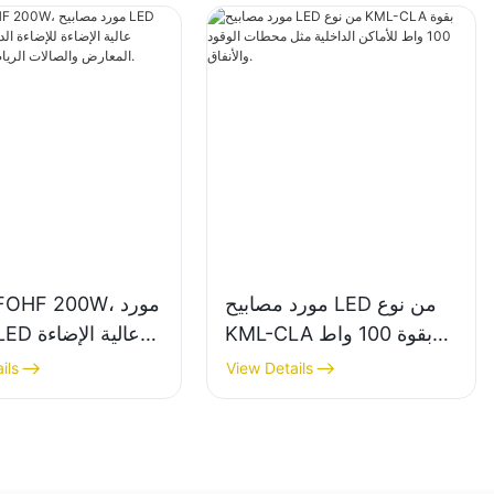
مورد مصابيح LED من نوع
ML-UFOHF 200W
KML-CLA بقوة 100 واط
للأماكن الداخلية مثل
للإضاءة الداخلية 
ils
View Details
محطات الوقود والأنفاق.
المعارض والصالات ا
وما إلى ذلك.