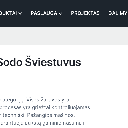
DUKTAI
PASLAUGA
PROJEKTAS
GALIMY
 Sodo Šviestuvus
kategorijų. Visos žaliavos yra
 procesas yra griežtai kontroliuojamas.
 ir techniški. Pažangios mašinos,
i garantuoja aukštą gaminio našumą ir