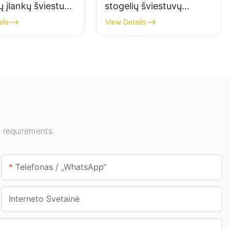
ų įlankų šviestuvų
stogelių šviestuvų
s, skirtas vidaus
tiekėjas vidaus erdvėms,
ils
View Details
imui parodų
tokioms kaip degalinės ir
 sporto salėse ir
požeminės perėjos.
 requirements.
Telefonas / „WhatsApp“
Interneto Svetainė