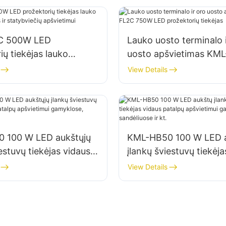
C 500W LED
Lauko uosto terminalo 
ių tiekėjas lauko
uosto apšvietimas KM
asadams ir statybviečių
750W LED prožektorių 
View Details
ui
 100 W LED aukštųjų
KML-HB50 100 W LED 
estuvų tiekėjas vidaus
įlankų šviestuvų tiekėja
pšvietimui gamyklose,
patalpų apšvietimui ga
View Details
e ir kt.
sandėliuose ir kt.