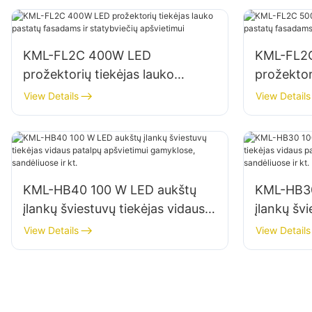
KML-FL2C 400W LED
KML-FL2
prožektorių tiekėjas lauko
prožektor
pastatų fasadams ir statybviečių
pastatų f
View Details
View Details
apšvietimui
apšvietim
KML-HB40 100 W LED aukštų
KML-HB30
įlankų šviestuvų tiekėjas vidaus
įlankų švi
patalpų apšvietimui gamyklose,
patalpų a
View Details
View Details
sandėliuose ir kt.
sandėliuos