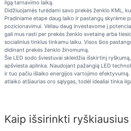
ilgą tarnavimo laiką.
Didžiuojamės turėdami savo prekės ženklo KML, kur
Pradiniame etape daug laiko ir pastangų skyrėme pr
pozicionavimui. Vėliau daug investavome į potencial
gali mus rasti per prekės ženklo svetainę arba tiesi
socialinius tinklus tinkamu laiku. Visos šios pasta
didinant prekės ženklo žinomumą.
Šie LED sodo šviestuvai skleidžia išskirtinį ryškum
apšviesta aplinka. Naudojant pažangią LED technologi
ir tuo pačiu išlaiko energijos vartojimo efektyvumą. 
atlaiko atšiaurias oro sąlygas, todėl idealiai tinka i
Kaip išsirinkti ryškiausiu