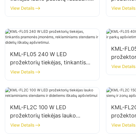
ir atvirų erdvių apšvietimui
fasadams 
View Details
View Details
apšvietim
KML-FL0
KML-FL05 240 W LED
prožektori
prožektorių tiekėjas, tinkantis
parkų apš
View Details
pramonės įmonėms,
View Details
reklaminiams stendams ir didelių
iškabų apšvietimui.
KML-FL2C 100 W LED
KML-FL2
prožektorių tiekėjas lauko
prožektor
reklaminiams stendams ir
ir zonų a
View Details
View Details
dideliems iškabų apšvietimui