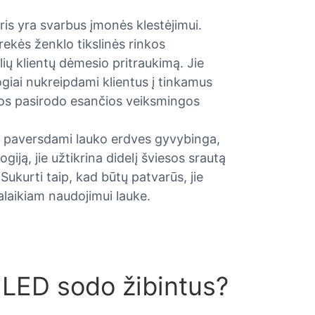
is yra svarbus įmonės klestėjimui.
ekės ženklo tikslinės rinkos
ių klientų dėmesio pritraukimą. Jie
ogiai nukreipdami klientus į tinkamus
ngos pasirodo esančios veiksmingos
ą, paversdami lauko erdves gyvybinga,
ją, jie užtikrina didelį šviesos srautą
Sukurti taip, kad būtų patvarūs, jie
lgalaikiam naudojimui lauke.
s LED sodo žibintus?