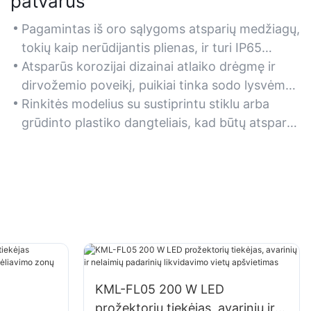
patvarus
Pagamintas iš oro sąlygoms atsparių medžiagų,
tokių kaip nerūdijantis plienas, ir turi IP65
atsparumo vandeniui įvertinimą, užtikrinantį
Atsparūs korozijai dizainai atlaiko drėgmę ir
ilgaamžiškumą lietuje, sniege ar dideliame
dirvožemio poveikį, puikiai tinka sodo lysvėms,
karštyje.
tvenkiniams ar pakrantės aplinkai.
Rinkitės modelius su sustiprintu stiklu arba
grūdinto plastiko dangteliais, kad būtų atsparūs
smūgiams nuo atsitiktinių smūgių ar krintančių
šiukšlių.
KML-FL05 200 W LED
prožektorių tiekėjas, avarinių ir