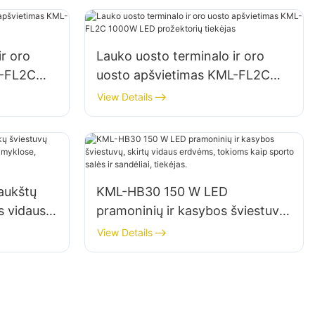
ir oro
Lauko uosto terminalo ir oro
L-FL2C
uosto apšvietimas KML-FL2C
tiekėjas
1000W LED prožektorių tiekėjas
View Details
aukštų
KML-HB30 150 W LED
s vidaus
pramoninių ir kasybos šviestuvų,
myklose,
skirtų vidaus erdvėms, tokioms
View Details
kaip sporto salės ir sandėliai,
tiekėjas.