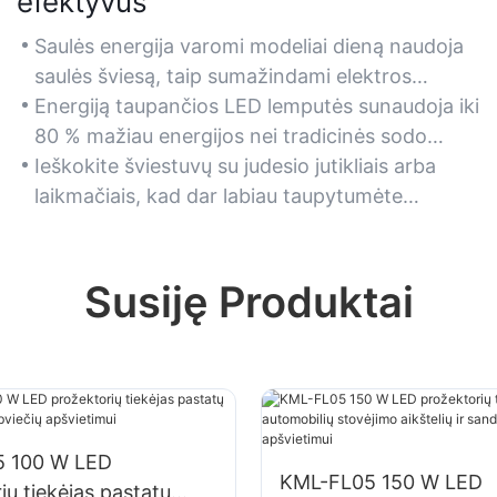
efektyvus
Saulės energija varomi modeliai dieną naudoja
saulės šviesą, taip sumažindami elektros
energijos sąnaudas ir užtikrindami ekologišką
Energiją taupančios LED lemputės sunaudoja iki
naktinio apšvietimo veikimą.
80 % mažiau energijos nei tradicinės sodo
lempos, todėl jos idealiai tinka ilgalaikiam
Ieškokite šviestuvų su judesio jutikliais arba
naudojimui lauke.
laikmačiais, kad dar labiau taupytumėte
energiją, kartu išlaikydami saugumą ir jaukią
atmosferą.
Susiję Produktai
 100 W LED
KML-FL05 150 W LED
ių tiekėjas pastatų