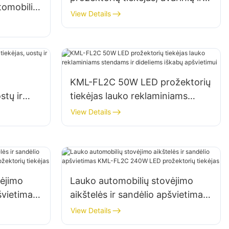
tomobilių
nelaimių padarinių likvidavimo
View Details
vietų apšvietimas
ietimui
KML-FL2C 50W LED prožektorių
stų ir
tiekėjas lauko reklaminiams
stendams ir dideliems iškabų
View Details
apšvietimui
vėjimo
Lauko automobilių stovėjimo
švietimas
aikštelės ir sandėlio apšvietimas
KML-FL2C 240W LED
View Details
prožektorių tiekėjas