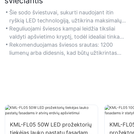
šviečiantis
Šie sodo šviestuvai, sukurti naudojant itin
ryškią LED technologiją, užtikrina maksimalų
matomumą ir saugumą, apšviesdami dideles
Reguliuojami šviesos kampai leidžia tiksliai
lauko erdves, tokias kaip takeliai, terasos ir
valdyti apšvietimo kryptį, todėl idealiai tinka
gėlynai.
sodo elementams ar apsaugos zonoms
Rekomenduojamas šviesos srautas: 1200
paryškinti.
liumenų arba didesnis, kad būtų užtikrintas
optimalus ryškumas dideliuose soduose.
KML-FL05 50W LED prožektorių
KML-FL05
tiekėjas lauko pastatų fasadams
prožektor