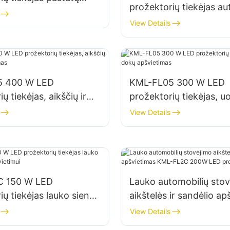
prožektorių tiekėjas au
ir statybviečių
stovėjimo aikštelių ir
View Details
ui
sandėliavimo zonų apšv
5 400 W LED
KML-FL05 300 W LED
ų tiekėjas, aikščių ir
prožektorių tiekėjas, uo
vietimas
dokų apšvietimas
View Details
C 150 W LED
Lauko automobilių sto
ių tiekėjas lauko sienų
aikštelės ir sandėlio ap
pšvietimui
KML-FL2C 200W LED
View Details
prožektorių tiekėjas