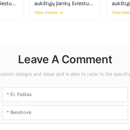
viestuvų
aukštųjų įlankų šviestuvų
aukštųj
vidaus
tiekėjas pramonės
tiekėja
View Details
View Deta
onės
įmonėms, sandėliams ir
apšviet
alėse ir
kitoms patalpų
salėse,
apšvietimo reikmėms.
kt.
Leave A Comment
stom designs and ideas and is able to cater to the specific
El. Paštas
Bendrovė