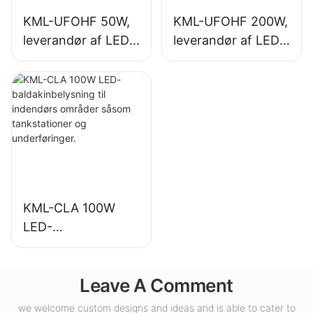
KML-UFOHF 50W,
KML-UFOHF 200W,
leverandør af LED-
leverandør af LED-
high bay-lys til
high bay-lys til
industrianlæg,
indendørs
lagerbygninger og
belysning i
andre indendørs
udstillingshaller,
belysningsapplikati
fitnesscentre osv.
oner.
KML-CLA 100W
LED-
baldakinbelysning
til indendørs
Leave A Comment
områder såsom
tankstationer og
we welcome custom designs and ideas and is able to cater to