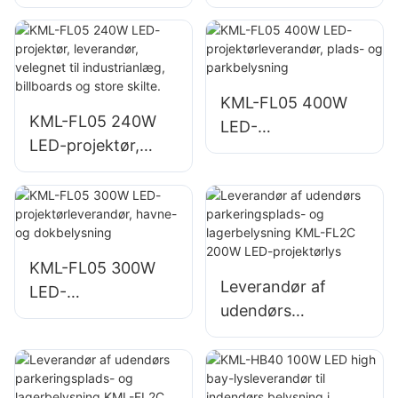
belysning af
leverandør,
parkeringspladser
nødbelysning og
og
katastrofehjælpspr
opbevaringsområd
ojekter
er
KML-FL05 400W
KML-FL05 240W
LED-
LED-projektør,
projektørleverandø
leverandør,
r, plads- og
velegnet til
parkbelysning
industrianlæg,
billboards og store
skilte.
KML-FL05 300W
Leverandør af
LED-
udendørs
projektørleverandø
parkeringsplads-
r, havne- og
og lagerbelysning
dokbelysning
KML-FL2C 200W