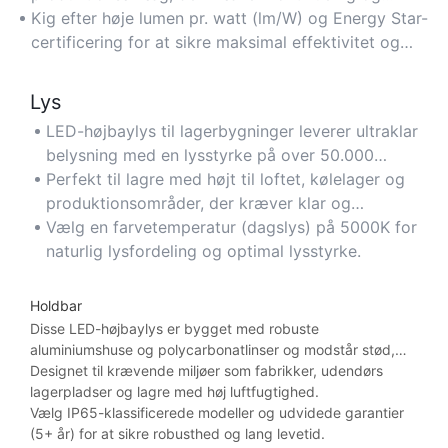
driftsomkostningerne.
omkostningseffektiv belysning.
Kig efter høje lumen pr. watt (lm/W) og Energy Star-
certificering for at sikre maksimal effektivitet og
langsigtede besparelser.
Lys
LED-højbaylys til lagerbygninger leverer ultraklar
belysning med en lysstyrke på over 50.000
lumen, hvilket eliminerer skygger og sikrer jævn
Perfekt til lagre med højt til loftet, kølelager og
dækning i store rum.
produktionsområder, der kræver klar og
blændfri udsyn.
Vælg en farvetemperatur (dagslys) på 5000K for
naturlig lysfordeling og optimal lysstyrke.
Holdbar
Disse LED-højbaylys er bygget med robuste
aluminiumshuse og polycarbonatlinser og modstår stød,
støv og fugt i barske industrielle miljøer.
Designet til krævende miljøer som fabrikker, udendørs
lagerpladser og lagre med høj luftfugtighed.
Vælg IP65-klassificerede modeller og udvidede garantier
(5+ år) for at sikre robusthed og lang levetid.