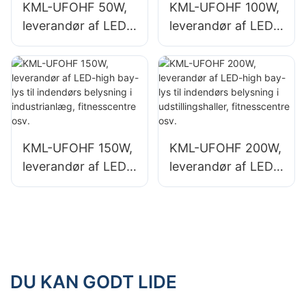
KML-UFOHF 50W,
KML-UFOHF 100W,
leverandør af LED-
leverandør af LED-
high bay-lys til
high bay-lys til
industrianlæg,
industrianlæg,
lagerbygninger og
lagerbygninger og
andre indendørs
andre indendørs
belysningsapplikati
belysningsapplikati
oner.
oner.
KML-UFOHF 150W,
KML-UFOHF 200W,
leverandør af LED-
leverandør af LED-
high bay-lys til
high bay-lys til
indendørs
indendørs
belysning i
belysning i
industrianlæg,
udstillingshaller,
fitnesscentre osv.
fitnesscentre osv.
DU KAN GODT LIDE