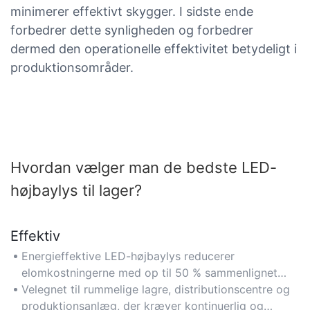
minimerer effektivt skygger. I sidste ende
forbedrer dette synligheden og forbedrer
dermed den operationelle effektivitet betydeligt i
produktionsområder.
Hvordan vælger man de bedste LED-
højbaylys til lager?
Effektiv
Energieffektive LED-højbaylys reducerer
elomkostningerne med op til 50 % sammenlignet
med traditionel lagerbelysning, hvilket gør dem
Velegnet til rummelige lagre, distributionscentre og
ideelle til store faciliteter, der sigter mod at reducere
produktionsanlæg, der kræver kontinuerlig og