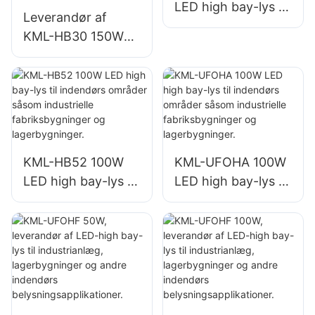
LED high bay-lys til
Leverandør af
indendørs områder
KML-HB30 150W
såsom
LED industri- og
reparationsværkste
minedriftsbelysning
der og
til indendørs
lagerbygninger.
områder såsom
fitnesscentre og
lagerbygninger.
KML-HB52 100W
KML-UFOHA 100W
LED high bay-lys til
LED high bay-lys til
indendørs områder
indendørs områder
såsom industrielle
såsom industrielle
fabriksbygninger
fabriksbygninger
og lagerbygninger.
og lagerbygninger.