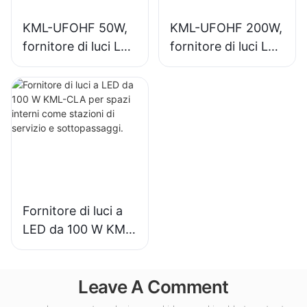
KML-UFOHF 50W,
KML-UFOHF 200W,
fornitore di luci LED
fornitore di luci LED
ad alta luminosità
ad alta luminosità
per impianti
per l'illuminazione
industriali,
di interni in sale
magazzini e altre
espositive,
applicazioni di
palestre, ecc.
illuminazione per
interni.
Fornitore di luci a
LED da 100 W KML-
CLA per spazi
interni come
Leave A Comment
stazioni di servizio
e sottopassaggi.