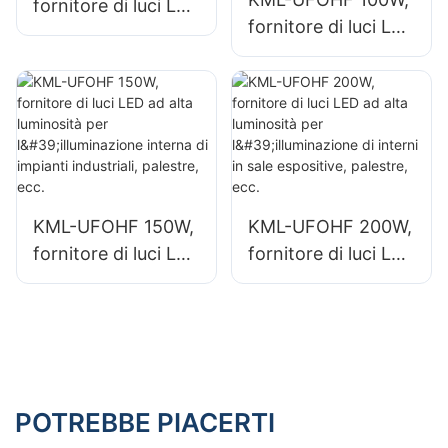
fornitore di luci LED
fornitore di luci LED
ad alta luminosità
ad alta luminosità
per impianti
per impianti
industriali,
industriali,
magazzini e altre
magazzini e altre
applicazioni di
applicazioni di
illuminazione per
illuminazione per
interni.
interni.
KML-UFOHF 150W,
KML-UFOHF 200W,
fornitore di luci LED
fornitore di luci LED
ad alta luminosità
ad alta luminosità
per l'illuminazione
per l'illuminazione
interna di impianti
di interni in sale
industriali, palestre,
espositive,
ecc.
palestre, ecc.
POTREBBE PIACERTI