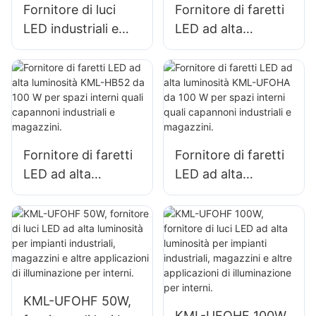
Fornitore di luci
Fornitore di faretti
LED industriali e
LED ad alta
minerarie KML-
potenza KML-HB50
HB30 da 150 W per
da 150 W per spazi
spazi interni quali
interni quali officine
palestre e
di riparazione e
magazzini.
magazzini.
Fornitore di faretti
Fornitore di faretti
LED ad alta
LED ad alta
luminosità KML-
luminosità KML-
HB52 da 100 W per
UFOHA da 100 W
spazi interni quali
per spazi interni
capannoni
quali capannoni
industriali e
industriali e
magazzini.
magazzini.
KML-UFOHF 50W,
KML-UFOHF 100W,