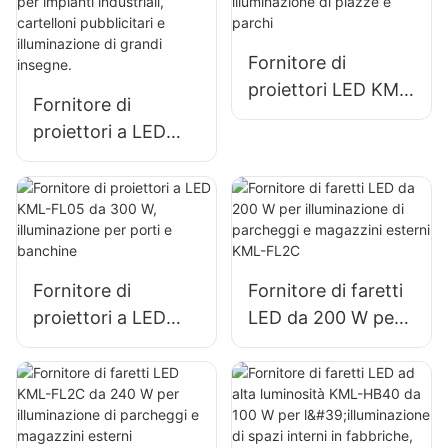
parcheggi e aree di
soccorso in caso di
stoccaggio
calamità
Fornitore di
proiettori LED KML-
Fornitore di
FL05 da 400 W,
proiettori a LED
illuminazione di
KML-FL05 da 240
piazze e parchi
W, adatti per
impianti industriali,
cartelloni
pubblicitari e
Fornitore di
Fornitore di faretti
illuminazione di
proiettori a LED
LED da 200 W per
grandi insegne.
KML-FL05 da 300
illuminazione di
W, illuminazione per
parcheggi e
porti e banchine
magazzini esterni
KML-FL2C