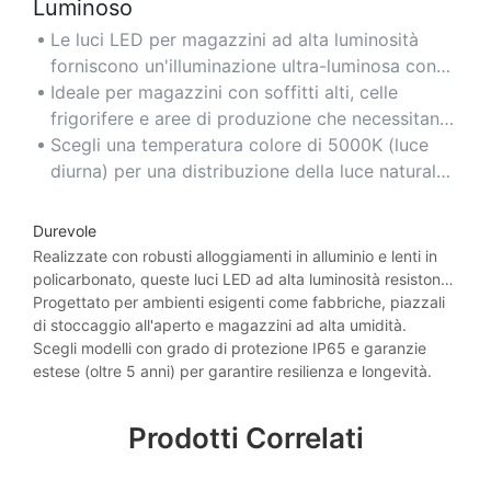
Luminoso
Le luci LED per magazzini ad alta luminosità
forniscono un'illuminazione ultra-luminosa con
potenze superiori a 50.000 lumen, eliminando le
Ideale per magazzini con soffitti alti, celle
ombre e garantendo una copertura uniforme in
frigorifere e aree di produzione che necessitano
spazi ampi.
di una visibilità chiara e senza riflessi.
Scegli una temperatura colore di 5000K (luce
diurna) per una distribuzione della luce naturale
e una luminosità ottimale.
Durevole
Realizzate con robusti alloggiamenti in alluminio e lenti in
policarbonato, queste luci LED ad alta luminosità resistono
agli urti, alla polvere e all'umidità negli ambienti industriali
Progettato per ambienti esigenti come fabbriche, piazzali
più difficili.
di stoccaggio all'aperto e magazzini ad alta umidità.
Scegli modelli con grado di protezione IP65 e garanzie
estese (oltre 5 anni) per garantire resilienza e longevità.
Prodotti Correlati