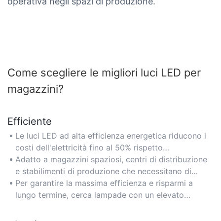
operativa negli spazi di produzione.
Come scegliere le migliori luci LED per
magazzini?
Efficiente
Le luci LED ad alta efficienza energetica riducono i
costi dell'elettricità fino al 50% rispetto
all'illuminazione tradizionale dei magazzini,
Adatto a magazzini spaziosi, centri di distribuzione
rendendole ideali per strutture su larga scala che
e stabilimenti di produzione che necessitano di
mirano a ridurre le spese operative.
un'illuminazione continua ed economica.
Per garantire la massima efficienza e risparmi a
lungo termine, cerca lampade con un elevato
numero di lumen per watt (lm/W) e con
certificazione Energy Star.