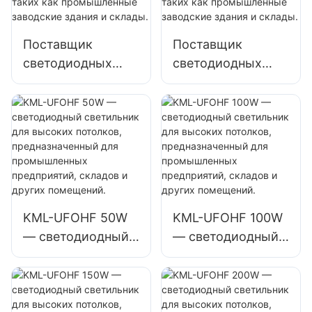
помещений, таких
склады.
как спортзалы и
Поставщик
Поставщик
склады.
светодиодных
светодиодных
светильников
светильников
KML-HB52
KML-UFOHA
мощностью 100
мощностью 100
Вт для высоких
Вт для высоких
пролетов,
пролетов,
предназначенных
предназначенных
для внутренних
для внутренних
помещений, таких
помещений, таких
KML-UFOHF 50W
KML-UFOHF 100W
как
как
— светодиодный
— светодиодный
промышленные
промышленные
светильник для
светильник для
заводские здания
заводские здания
высоких
высоких
и склады.
и склады.
потолков,
потолков,
предназначенный
предназначенный