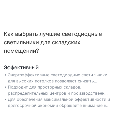
Как выбрать лучшие светодиодные
светильники для складских
помещений?
Эффективный
Энергоэффективные светодиодные светильники
для высоких потолков позволяют снизить
затраты на электроэнергию до 50% по
Подходит для просторных складов,
сравнению с традиционным складским
распределительных центров и производственных
освещением, что делает их идеальным решением
предприятий, требующих непрерывного и
Для обеспечения максимальной эффективности и
для крупных предприятий, стремящихся
экономичного освещения.
долгосрочной экономии обращайте внимание на
сократить эксплуатационные расходы.
высокое значение люмен на ватт (лм/Вт) и