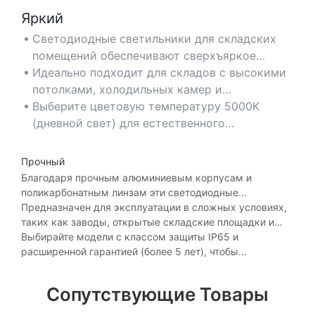
наличие сертификата Energy Star.
Яркий
Светодиодные светильники для складских
помещений обеспечивают сверхъяркое
освещение с выходной мощностью более 50
Идеально подходит для складов с высокими
000 люмен, устраняя тени и гарантируя
потолками, холодильных камер и
равномерное освещение на больших
производственных помещений, где
Выберите цветовую температуру 5000K
площадях.
необходима четкая видимость без бликов.
(дневной свет) для естественного
распределения света и оптимальной яркости.
Прочный
Благодаря прочным алюминиевым корпусам и
поликарбонатным линзам эти светодиодные
светильники для высоких потолков выдерживают
Предназначен для эксплуатации в сложных условиях,
удары, пыль и влагу в суровых промышленных
таких как заводы, открытые складские площадки и
условиях.
склады с высокой влажностью.
Выбирайте модели с классом защиты IP65 и
расширенной гарантией (более 5 лет), чтобы
обеспечить надежность и долговечность.
Сопутствующие Товары