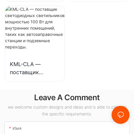
светильник для
светильник для
высоких
высоких
потолков,
потолков,
предназначенный
предназначенный
для
для внутреннего
промышленных
освещения
предприятий,
выставочных
складов и других
залов, спортивных
KML-CLA —
помещений.
залов и т.д.
поставщик
светодиодных
светильников
Leave A Comment
мощностью 100
Вт для внутренних
we welcome custom designs and ideas and is able to cater to
помещений, таких
the specific requirements.
как
автозаправочные
Имя