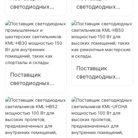
фабрик, складов и
светодиодных
светодиодных
т. д.
светильников
светильников
KML-HB30
KML-HB50
мощностью 100
мощностью 100
Вт для высоких
Вт для высоких
пролетов,
пролетов,
внутреннего
внутреннего
освещения
освещения
Поставщик
фабрик, складов и
фабрик, складов и
Поставщик
светодиодных
т. д.
т. д.
светодиодных
светильников
промышленных и
KML-HB50
шахтерских
мощностью 150
светильников
Вт для высоких
KML-HB30
помещений, таких
мощностью 150
как ремонтные
Вт для внутренних
мастерские и