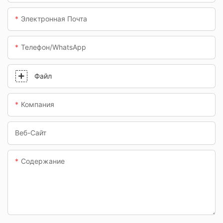
станции и
подземные
Электронная Почта
переходы.
Телефон/WhatsApp
Файл
Компания
Веб-Сайт
Содержание