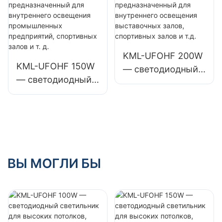
для
для
промышленных
промышленных
предприятий,
предприятий,
складов и других
складов и других
KML-UFOHF 200W
KML-UFOHF 150W
помещений.
помещений.
— светодиодный
— светодиодный
светильник для
светильник для
высоких
высоких
потолков,
потолков,
предназначенный
предназначенный
для внутреннего
для внутреннего
освещения
освещения
ВЫ МОГЛИ БЫ
выставочных
промышленных
залов, спортивных
предприятий,
залов и т.д.
спортивных залов
и т. д.