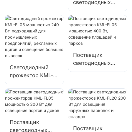
светодиодных
KML-FL05
прожекторов
мощностью 150
KML-FL05
Вт для освещения
мощностью 200
парковок и
Вт для аварийного
складских
освещения и
помещений
освещения мест
Поставщик
ликвидации
светодиодных
последствий
Светодиодный
прожекторов
стихийных
прожектор KML-
KML-FL05
бедствий
FL05 мощностью
мощностью 400
240 Вт,
Вт, освещение
подходящий для
площадей и
промышленных
парков
предприятий,
Поставщик
рекламных щитов
Поставщик
светодиодных
и освещения