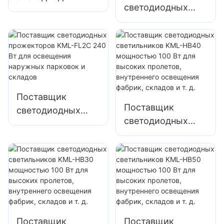
светодиодных
прожекторов
больших вывесок.
прожекторов
KML-FL05
KML-FL2C 200 Вт
мощностью 300
для освещения
Вт для освещения
наружных
портов и доков
парковок и
складов
Поставщик
Поставщик
светодиодных
светодиодных
прожекторов
светильников
KML-FL2C 240 Вт
KML-HB40
для освещения
мощностью 100
наружных
Вт для высоких
парковок и
пролетов,
складов
внутреннего
освещения
Поставщик
Поставщик