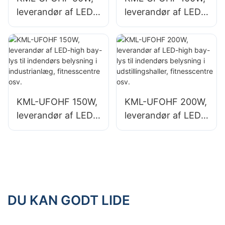
leverandør af LED-
leverandør af LED-
high bay-lys til
high bay-lys til
industrianlæg,
industrianlæg,
lagerbygninger og
lagerbygninger og
andre indendørs
andre indendørs
belysningsapplikati
belysningsapplikati
oner.
oner.
KML-UFOHF 150W,
KML-UFOHF 200W,
leverandør af LED-
leverandør af LED-
high bay-lys til
high bay-lys til
indendørs
indendørs
belysning i
belysning i
industrianlæg,
udstillingshaller,
fitnesscentre osv.
fitnesscentre osv.
DU KAN GODT LIDE