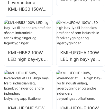
Leverandør af
indendørs områder
KML-HB30 150W
såsom
LED industri- og
reparationsværkste
minedriftsbelysning
der og
til indendørs
lagerbygninger.
områder såsom
fitnesscentre og
lagerbygninger.
KML-HB52 100W
KML-UFOHA 100W
LED high bay-lys til
LED high bay-lys til
indendørs områder
indendørs områder
såsom industrielle
såsom industrielle
fabriksbygninger
fabriksbygninger
og lagerbygninger.
og lagerbygninger.
KML-UFOHF 50W,
KML-UFOHF 100W,