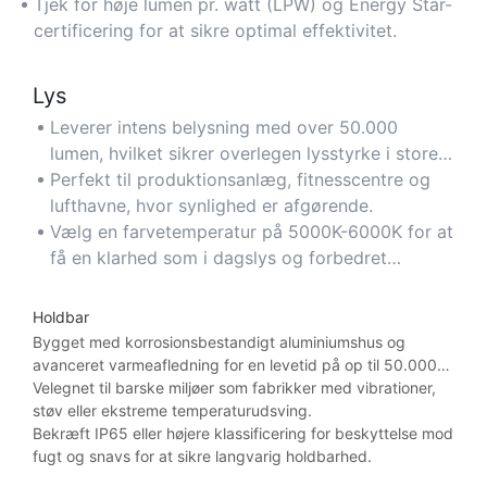
elomkostningerne.
Tjek for høje lumen pr. watt (LPW) og Energy Star-
certificering for at sikre optimal effektivitet.
Lys
Leverer intens belysning med over 50.000
lumen, hvilket sikrer overlegen lysstyrke i store
rum eller rum med højt til loftet.
Perfekt til produktionsanlæg, fitnesscentre og
lufthavne, hvor synlighed er afgørende.
Vælg en farvetemperatur på 5000K-6000K for at
få en klarhed som i dagslys og forbedret
lysstyrkeopfattelse.
Holdbar
Bygget med korrosionsbestandigt aluminiumshus og
avanceret varmeafledning for en levetid på op til 50.000
timer.
Velegnet til barske miljøer som fabrikker med vibrationer,
støv eller ekstreme temperaturudsving.
Bekræft IP65 eller højere klassificering for beskyttelse mod
fugt og snavs for at sikre langvarig holdbarhed.