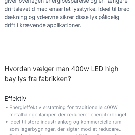
giver overlegen energibesparelse og en længere
driftslevetid med ensartet lysstyrke. Ideel til bred
dækning og ydeevne sikrer disse lys pålidelig
drift i krævende applikationer.
Hvordan vælger man 400w LED high
bay lys fra fabrikken?
Effektiv
Energieffektiv erstatning for traditionelle 400W
metalhalogenlamper, der reducerer energiforbruget
med op til 60%, samtidig med at den høje effekt
Ideel til store industrianlæg og kommercielle rum
opretholdes.
som lagerbygninger, der sigter mod at reducere