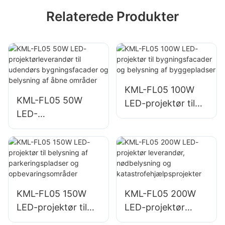
Relaterede Produkter
KML-FL05 100W
KML-FL05 50W
LED-projektør til
LED-
bygningsfacader
projektørleverandø
og belysning af
r til udendørs
byggepladser
bygningsfacader
og belysning af
åbne områder
KML-FL05 150W
KML-FL05 200W
LED-projektør til
LED-projektør
belysning af
leverandør,