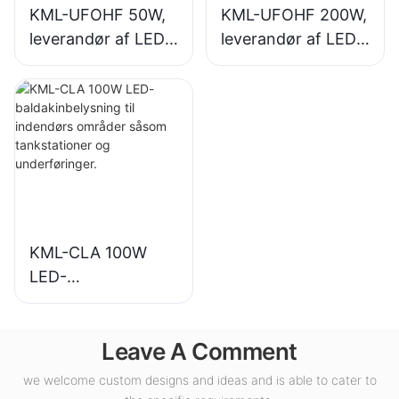
KML-UFOHF 50W,
KML-UFOHF 200W,
leverandør af LED-
leverandør af LED-
high bay-lys til
high bay-lys til
industrianlæg,
indendørs
lagerbygninger og
belysning i
andre indendørs
udstillingshaller,
belysningsapplikati
fitnesscentre osv.
oner.
KML-CLA 100W
LED-
baldakinbelysning
til indendørs
Leave A Comment
områder såsom
tankstationer og
we welcome custom designs and ideas and is able to cater to
underføringer.