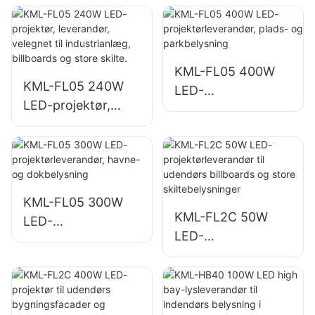
parkeringspladser
nødbelysning og
og
katastrofehjælpspr
opbevaringsområd
ojekter
er
KML-FL05 400W
KML-FL05 240W
LED-
LED-projektør,
projektørleverandø
leverandør,
r, plads- og
velegnet til
parkbelysning
industrianlæg,
billboards og store
skilte.
KML-FL05 300W
KML-FL2C 50W
LED-
LED-
projektørleverandø
projektørleverandø
r, havne- og
r til udendørs
dokbelysning
billboards og store
skiltebelysninger