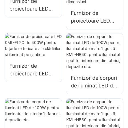
și iluminat publicitar
Furnizor de
de mari dimensiuni.
proiectoare LED
Furnizor de
KML-FL05 300W,
proiectoare LED
iluminat portuar și
KML-FL2C de 50W
doc
pentru panouri
publicitare
exterioare și
iluminat publicitar
Furnizor de
de mari dimensiuni
proiectoare LED
Furnizor de corpuri
KML-FL2C de
de iluminat LED de
400W pentru
100W pentru
fațade exterioare
iluminatul de mare
ale clădirilor și
îngustă KML-HB40,
iluminat pe șantiere
pentru iluminatul
spațiilor interioare