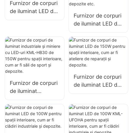
Furnizor de corpuri
din fabrici,
de iluminat LED de
depozite etc.
Furnizor de corpuri
100W pentru
de iluminat LED de
iluminatul de
100W pentru
interior în fabrici,
iluminatul de mare
depozite etc.
îngustă KML-HB50,
pentru iluminatul
spațiilor interioare
din fabrici,
Furnizor de corpuri
depozite etc.
Furnizor de corpuri
de iluminat LED de
de iluminat
150W pentru spații
industriale și
interioare, cum ar fi
miniere cu LED-uri
ateliere de reparații
KML-HB30 de
și depozite.
150W pentru spații
interioare, cum ar fi