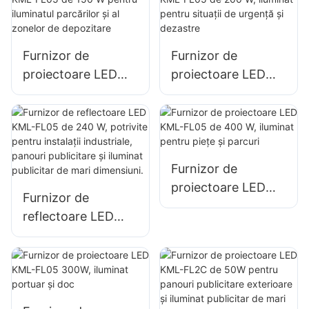
exterioare ale
iluminatul
clădirilor și iluminat
șantierelor de
pentru spații
construcții
Furnizor de
Furnizor de
deschise
proiectoare LED
proiectoare LED
KML-FL05 de 150
KML-FL05 de 200
W pentru iluminatul
W, iluminat pentru
parcărilor și al
situații de urgență
zonelor de
și dezastre
depozitare
Furnizor de
proiectoare LED
Furnizor de
KML-FL05 de 400
reflectoare LED
W, iluminat pentru
KML-FL05 de 240
piețe și parcuri
W, potrivite pentru
instalații industriale,
panouri publicitare