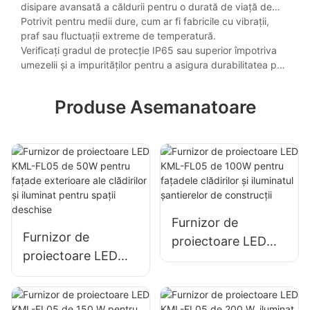
disipare avansată a căldurii pentru o durată de viață de
până la 50.000 de ore.
Potrivit pentru medii dure, cum ar fi fabricile cu vibrații,
praf sau fluctuații extreme de temperatură.
Verificați gradul de protecție IP65 sau superior împotriva
umezelii și a impurităților pentru a asigura durabilitatea pe
termen lung.
Produse Asemanatoare
Furnizor de
Furnizor de
proiectoare LED
proiectoare LED
KML-FL05 de 100W
KML-FL05 de 50W
pentru fațadele
pentru fațade
clădirilor și