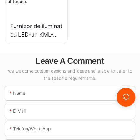
interior.
Furnizor de iluminat
cu LED-uri KML-
CLA de 100W
pentru baldachin,
Leave A Comment
destinat spațiilor
interioare, cum ar fi
we welcome custom designs and ideas and is able to cater to
benzinăriile și
the specific requirements.
pasajele subterane.
Nume
E-Mail
Telefon/WhatsApp