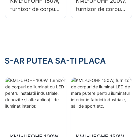
KML-UFOHF 150W,
KML-UFOHF 200W,
furnizor de corpuri
furnizor de corpuri
de iluminat LED de
de iluminat LED de
mare putere pentru
mare putere pentru
iluminatul interior în
iluminatul interior în
fabrici industriale,
săli de expoziții, săli
săli de sport etc.
de sport etc.
S-AR PUTEA SA-TI PLACA
KML-UFOHF 100W,
KML-UFOHF 150W,