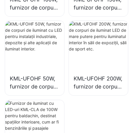
furnizor de corpuri
furnizor de corpuri
de iluminat cu LED
de iluminat LED de
pentru instalații
mare putere pentru
industriale,
iluminatul interior în
depozite și alte
fabrici industriale,
aplicații de iluminat
săli de sport etc.
interior.
KML-UFOHF 50W,
KML-UFOHF 200W,
furnizor de corpuri
furnizor de corpuri
de iluminat cu LED
de iluminat LED de
pentru instalații
mare putere pentru
industriale,
iluminatul interior în
depozite și alte
săli de expoziții, săli
aplicații de iluminat
de sport etc.