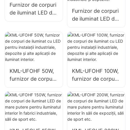
Furnizor de corpuri
săli de sport și
Furnizor de corpuri
de iluminat LED de
depozite.
de iluminat LED de
100W pentru spații
100W KML-UFOHA
interioare, cum ar fi
pentru spații
clădiri industriale și
interioare, cum ar fi
depozite.
clădiri industriale și
depozite.
KML-UFOHF 50W,
KML-UFOHF 100W,
furnizor de corpuri
furnizor de corpuri
de iluminat cu LED
de iluminat cu LED
pentru instalații
pentru instalații
industriale,
industriale,
depozite și alte
depozite și alte
aplicații de iluminat
aplicații de iluminat
interior.
interior.