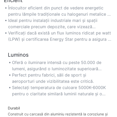
Eficient
Înlocuitor eficient din punct de vedere energetic
pentru lămpile tradiționale cu halogenuri metalice de
400 W, reducând consumul de energie cu până la
Ideal pentru instalații industriale mari și spații
60%, menținând în același timp un randament ridicat.
comerciale precum depozite, care vizează
reducerea costurilor cu energia electrică.
Verificați dacă există un flux luminos ridicat pe watt
(LPW) și certificarea Energy Star pentru a asigura o
eficiență optimă.
Luminos
Oferă o iluminare intensă cu peste 50.000 de
lumeni, asigurând o luminozitate superioară
pentru spații extinse sau cu tavan înalt.
Perfect pentru fabrici, săli de sport și
aeroporturi unde vizibilitatea este critică.
Selectați temperatura de culoare 5000K-6000K
pentru o claritate similară luminii naturale și o
percepție îmbunătățită a luminozității.
Durabil
Construit cu carcasă din aluminiu rezistentă la coroziune și