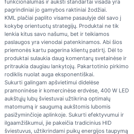
funkcionalumas ir aukšti standartai visada yra
pagrindiniai jo gamybos raktiniai žodžiai.
KML plačiai paplito visame pasaulyje dėl savo į
kokybę orientuotų strategijų. Produktai ne tik
lenkia kitus savo našumu, bet ir teikiamos
paslaugos yra vienodai patenkinamos. Abi šios
priemonės kartu pagerina klientų patirtį. Dėl to
produktai sulaukia daug komentarų svetainėse ir
pritraukia daugiau lankytojų. Pakartotinio pirkimo
rodiklis nuolat auga eksponentiškai.
Sukurti galingam apšvietimui didelėse
pramoninėse ir komercinėse erdvėse, 400 W LED
aukštųjų lubų šviestuvai užtikrina optimalų
matomumą ir saugumą aukštomis lubomis
pasižyminčioje aplinkoje. Sukurti efektyvumui ir
ilgaamžiškumui, jie pakeičia tradicinius HID
šviestuvus, užtikrindami puikų energijos taupymą