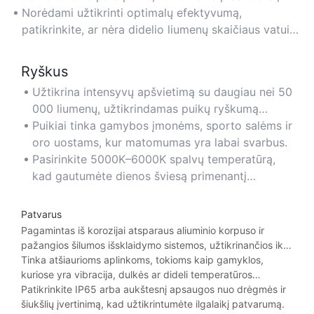
siekiant sumažinti elektros energijos sąnaudas.
Norėdami užtikrinti optimalų efektyvumą,
patikrinkite, ar nėra didelio liumenų skaičiaus vatui
(LPW) ir ar nėra „Energy Star“ sertifikato.
Ryškus
Užtikrina intensyvų apšvietimą su daugiau nei 50
000 liumenų, užtikrindamas puikų ryškumą
didelėse arba aukštomis lubomis erdvėse.
Puikiai tinka gamybos įmonėms, sporto salėms ir
oro uostams, kur matomumas yra labai svarbus.
Pasirinkite 5000K–6000K spalvų temperatūrą,
kad gautumėte dienos šviesą primenantį
aiškumą ir pagerintą ryškumo suvokimą.
Patvarus
Pagamintas iš korozijai atsparaus aliuminio korpuso ir
pažangios šilumos išsklaidymo sistemos, užtikrinančios iki
50 000 valandų tarnavimo laiką.
Tinka atšiaurioms aplinkoms, tokioms kaip gamyklos,
kuriose yra vibracija, dulkės ar dideli temperatūros
svyravimai.
Patikrinkite IP65 arba aukštesnį apsaugos nuo drėgmės ir
šiukšlių įvertinimą, kad užtikrintumėte ilgalaikį patvarumą.