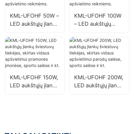
gamyklų pastatai ir
gamyklų pastatai ir
sandėliai.
sandėliai.
KML-UFOHF 50W –
KML-UFOHF 100W
LED aukštųjų įlankų
– LED aukštųjų
šviestuvų tiekėjas
įlankų šviestuvų
pramonės
tiekėjas pramonės
įmonėms,
įmonėms,
sandėliams ir
sandėliams ir
kitoms patalpų
kitoms patalpų
apšvietimo
apšvietimo
KML-UFOHF 150W,
KML-UFOHF 200W,
reikmėms.
reikmėms.
LED aukštųjų įlankų
LED aukštųjų įlankų
šviestuvų tiekėjas,
šviestuvų tiekėjas,
skirtas vidaus
skirtas vidaus
apšvietimui
apšvietimui parodų
pramonės įmonėse,
salėse, sporto
sporto salėse ir kt.
salėse ir kt.