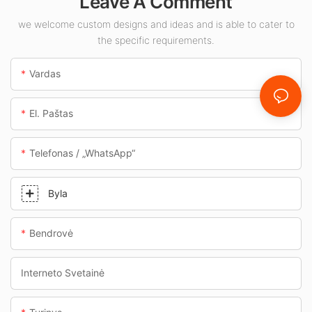
Leave A Comment
degalinės ir
we welcome custom designs and ideas and is able to cater to
požeminės perėjos.
the specific requirements.
Vardas
El. Paštas
Telefonas / „WhatsApp“
Byla
Bendrovė
Interneto Svetainė