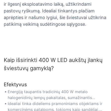
ir ilgesnį eksploatavimo laiką, užtikrindami
pastovų ryškumą. Idealiai tinkantys plačiam
aprėpties ir našumo lygiui, šie šviestuvai užtikrina
patikimą veikimą sudėtingose ​​​​sąlygose.
Kaip išsirinkti 400 W LED aukštų įlankų
šviestuvų gamyklą?
Efektyvus
Energiją taupantis tradicinių 400 W metalo
halogenidinių lempų pakaitalas, sumažinantis
energijos suvartojimą iki 60 %, išlaikant didelį
Idealiai tinka dideliems pramoniniams objektams ir
našumą.
komercinėms patalpoms, tokioms kaip sandėliai,