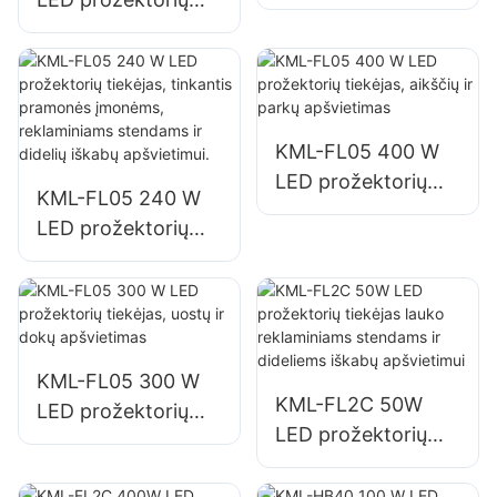
tiekėjas, avarinių ir
tiekėjas automobilių
nelaimių padarinių
stovėjimo aikštelių
likvidavimo vietų
ir sandėliavimo
apšvietimas
zonų apšvietimui
KML-FL05 400 W
LED prožektorių
KML-FL05 240 W
tiekėjas, aikščių ir
LED prožektorių
parkų apšvietimas
tiekėjas, tinkantis
pramonės
įmonėms,
reklaminiams
stendams ir didelių
KML-FL05 300 W
KML-FL2C 50W
iškabų apšvietimui.
LED prožektorių
LED prožektorių
tiekėjas, uostų ir
tiekėjas lauko
dokų apšvietimas
reklaminiams