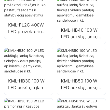
stendams ir
dideliems iškabų
apšvietimui
KML-FL2C 400W
KML-HB40 100 W
LED prožektorių
LED aukštų įlankų
tiekėjas lauko
šviestuvų tiekėjas
pastatų fasadams ir
vidaus patalpų
statybviečių
apšvietimui
apšvietimui
gamyklose,
sandėliuose ir kt.
KML-HB30 100 W
KML-HB50 100 W
LED aukštųjų įlankų
LED aukštų įlankų
šviestuvų tiekėjas
šviestuvų tiekėjas
vidaus patalpų
vidaus patalpų
apšvietimui
apšvietimui