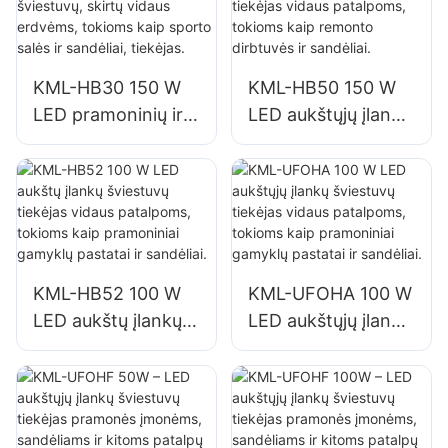
gamyklose,
gamyklose,
sandėliuose ir kt.
sandėliuose ir kt.
KML-HB30 150 W
KML-HB50 150 W
LED pramoninių ir
LED aukštųjų įlankų
kasybos šviestuvų,
šviestuvų tiekėjas
skirtų vidaus
vidaus patalpoms,
erdvėms, tokioms
tokioms kaip
kaip sporto salės ir
remonto dirbtuvės
sandėliai, tiekėjas.
ir sandėliai.
KML-HB52 100 W
KML-UFOHA 100 W
LED aukštų įlankų
LED aukštųjų įlankų
šviestuvų tiekėjas
šviestuvų tiekėjas
vidaus patalpoms,
vidaus patalpoms,
tokioms kaip
tokioms kaip
pramoniniai
pramoniniai