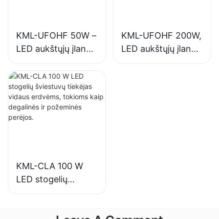
reikmėms.
KML-UFOHF 50W –
KML-UFOHF 200W,
LED aukštųjų įlankų
LED aukštųjų įlankų
šviestuvų tiekėjas
šviestuvų tiekėjas,
pramonės
skirtas vidaus
įmonėms,
apšvietimui parodų
sandėliams ir
salėse, sporto
kitoms patalpų
salėse ir kt.
apšvietimo
reikmėms.
KML-CLA 100 W
LED stogelių
šviestuvų tiekėjas
vidaus erdvėms,
tokioms kaip