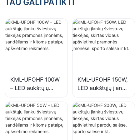
TAU GALI PATIKTI
KML-UFOHF 100W
KML-UFOHF 150W,
– LED aukštųjų
LED aukštųjų įlankų
įlankų šviestuvų
šviestuvų tiekėjas,
tiekėjas pramonės
skirtas vidaus
įmonėms,
apšvietimui
sandėliams ir
pramonės įmonėse,
kitoms patalpų
sporto salėse ir kt.
apšvietimo