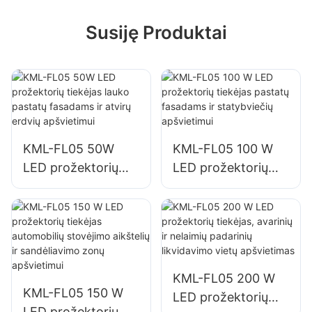
Susiję Produktai
KML-FL05 50W
KML-FL05 100 W
LED prožektorių
LED prožektorių
tiekėjas lauko
tiekėjas pastatų
pastatų fasadams ir
fasadams ir
atvirų erdvių
statybviečių
apšvietimui
apšvietimui
KML-FL05 200 W
KML-FL05 150 W
LED prožektorių
LED prožektorių