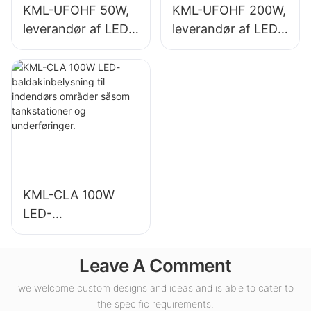
KML-UFOHF 50W,
KML-UFOHF 200W,
leverandør af LED-
leverandør af LED-
high bay-lys til
high bay-lys til
industrianlæg,
indendørs
lagerbygninger og
belysning i
andre indendørs
udstillingshaller,
belysningsapplikati
fitnesscentre osv.
oner.
KML-CLA 100W
LED-
baldakinbelysning
til indendørs
Leave A Comment
områder såsom
tankstationer og
we welcome custom designs and ideas and is able to cater to
the specific requirements.
underføringer.