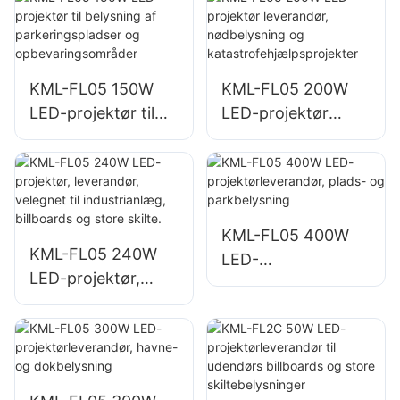
byggepladser
bygningsfacader
og belysning af
åbne områder
KML-FL05 150W
KML-FL05 200W
LED-projektør til
LED-projektør
belysning af
leverandør,
parkeringspladser
nødbelysning og
og
katastrofehjælpspr
opbevaringsområd
ojekter
er
KML-FL05 400W
KML-FL05 240W
LED-
LED-projektør,
projektørleverandø
leverandør,
r, plads- og
velegnet til
parkbelysning
industrianlæg,
billboards og store
skilte.