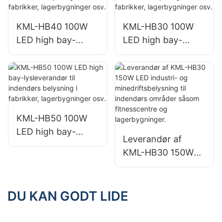
LED-projektørlys
LED-projektørlys
KML-HB40 100W
KML-HB30 100W
LED high bay-
LED high bay-
lysleverandør til
lysleverandør til
indendørs
indendørs
belysning i
belysning i
fabrikker,
fabrikker,
lagerbygninger osv.
lagerbygninger osv.
KML-HB50 100W
LED high bay-
Leverandør af
lysleverandør til
KML-HB30 150W
indendørs
LED industri- og
belysning i
minedriftsbelysning
fabrikker,
til indendørs
DU KAN GODT LIDE
lagerbygninger osv.
områder såsom
fitnesscentre og