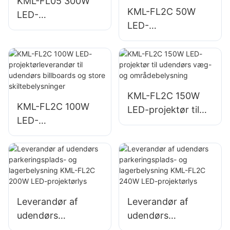
KML-FL05 300W
KML-FL2C 50W
LED-
LED-
projektørleverandø
projektørleverandø
r, havne- og
r til udendørs
dokbelysning
billboards og store
skiltebelysninger
KML-FL2C 150W
KML-FL2C 100W
LED-projektør til
LED-
udendørs væg- og
projektørleverandø
områdebelysning
r til udendørs
billboards og store
skiltebelysninger
Leverandør af
Leverandør af
udendørs
udendørs
parkeringsplads-
parkeringsplads-