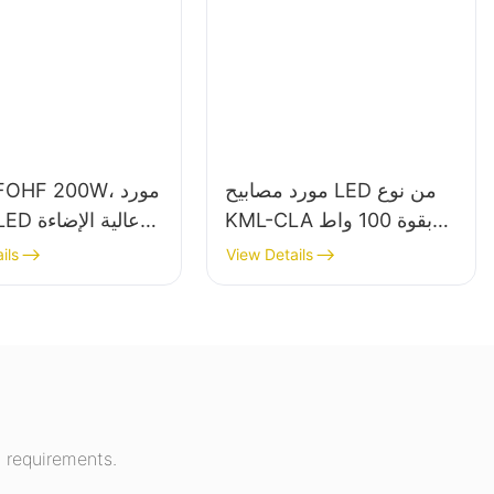
مورد مصابيح LED من نوع
ML-UFOHF 200W
KML-CLA بقوة 100 واط
للأماكن الداخلية مثل
للإضاءة الداخلية 
ils
View Details
محطات الوقود والأنفاق.
المعارض والصالات ا
وما إلى ذلك.
 requirements.