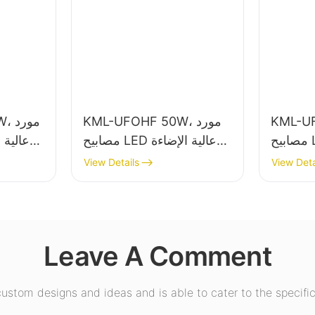
K، مورد
KML-UFOHF 50W، مورد
50W
مصابيح LED عالية الإضاءة
مصابيح LED عالية الإضاءة
في قاعات
للمصانع الصناعية
للإضاءة 
View Details
View Deta
لرياضية
والمستودعات وتطبيقات
الصناعي
الإضاءة الداخلية الأخرى.
Leave A Comment
stom designs and ideas and is able to cater to the specific