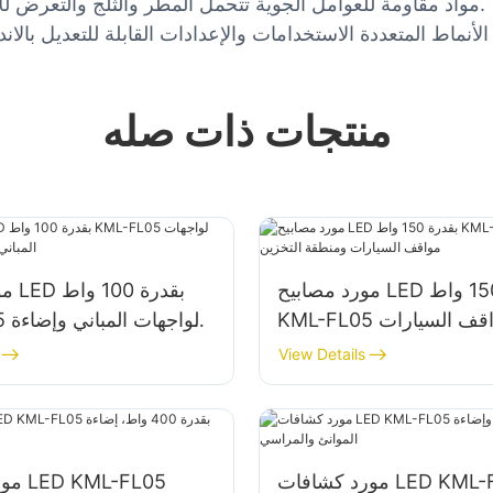
3. مواد مقاومة للعوامل الجوية تتحمل المطر والثلج والتعرض للأشعة فوق البنفسجية من أجل المتانة على مدار السنة.
منتجات ذات صله
مورد مصابيح LED بقدرة 150 واط
مورد
KML-FL05 لإضاءة مواقف السيارات
FL05
ومنطقة التخزين
View Details
مورد كشافات LED KML-FL05
مورد 