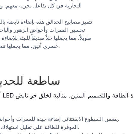
التجارية في كل تفاعل نجريه معهم. ونو
تتميز مصابيح الحدائق هذه بإضاءة نابضة با
تحسين الممرات وأحواض الزهور والباحات.
طويلاً، مما يجعلها حلاً صديقاً للبيئة للإضا
عصري أنيق، مما يجعلها تندمج بسلاسة مع مختلف تصاميم الحدائق لتمنحها جاذبية دائمة.
كيف تختار مصابيح LED ساطعة 
أ
1. يضمن السطوع الاستثنائي إضاءة جيدة للممرات وأحواض الزهور والمناطق الخارجية من أجل السلامة والجمال.
2. تعمل تقنية LED الموفرة للطاقة على تقليل استهلاك الطاقة وتكاليف الصيانة بمرور الوقت.