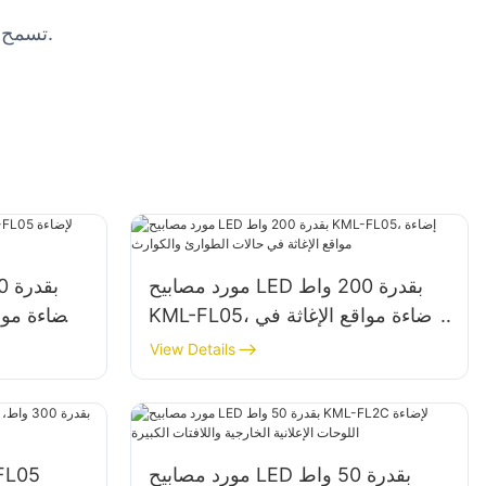
4. تسمح الأنماط المتعددة الاستخدامات والإعدادات القابلة للتعديل بالاندماج السلس في الحدائق أو الأفنية أو المناظر الطبيعية.
مورد مصابيح LED بقدرة 200 واط
KML-FL05، إضاءة مواقع الإغاثة في
حالات الطوارئ والكوارث
View Details
مورد مصابيح LED بقدرة 50 واط