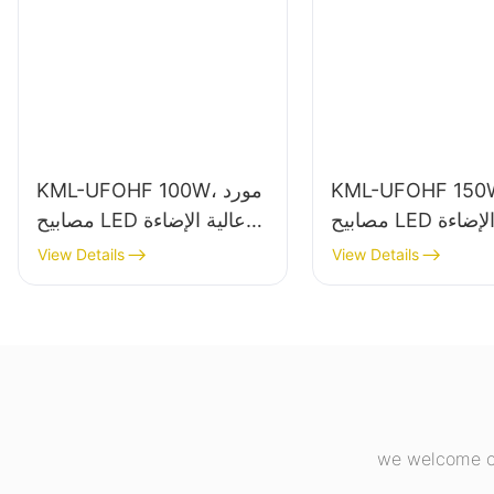
KML-UFOHF 1، مورد
KML-UFOHF 100W، مورد
مصابيح LED عالية الإضاءة
مصابيح LED عالية الإضاءة
الداخلية في المصانع
للمصانع الصناعية
View Details
View Details
ة والصالات الرياضية
والمستودعات وتطبيقات
وما إلى ذلك.
الإضاءة الداخلية الأخرى.
we welcome cu