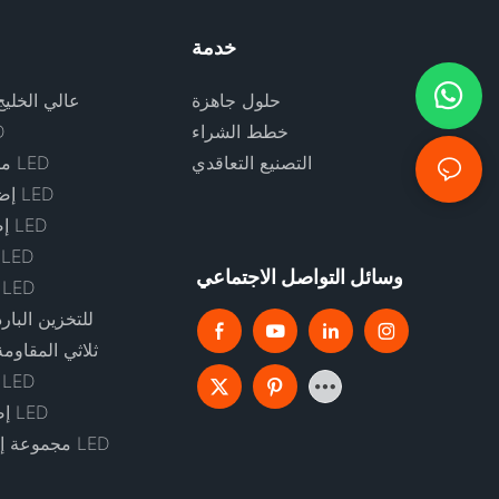
خدمة
حلول جاهزة
ضوء LED عالي الخلي
خطط الشراء
ك
التصنيع التعاقدي
مصباح شارع LED
إضاءة منطقة LED
إضاءة ملعب LED
ضوء النفق ED
وسائل التواصل الاجتماعي
ضوء خطي ED
ضوء LED للتخزين البار
ضوء LED ثلاثي المقاوم
ضوء مظلة ED
إضاءة حديقة LED
مجموعة إضاءة حائط LED