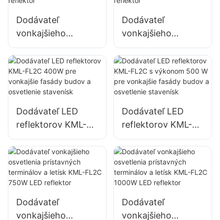
veľkých
Dodávateľ
Dodávateľ
reklamných
vonkajšieho
vonkajšieho
nápisov
osvetlenia
osvetlenia
parkovísk a skladov
parkovísk a skladov
KML-FL2C 200W
KML-FL2C 240W
LED reflektor
LED reflektor
Dodávateľ LED
Dodávateľ LED
reflektorov KML-
reflektorov KML-
FL2C 400W pre
FL2C s výkonom
vonkajšie fasády
500 W pre
budov a osvetlenie
vonkajšie fasády
stavenísk
budov a osvetlenie
stavenísk
Dodávateľ
Dodávateľ
vonkajšieho
vonkajšieho