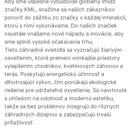
Aby sme úspešne vybudovali globálny imidž
značky KML, snažíme sa našich zákazníkov
ponoriť do zážitku zo značky v každej interakcii,
ktorú s nimi vykonávame. Do našich značiek
neustále vnášame nové nápady a inovácie, aby
sme splnili vysoké očakávania trhu.
Tieto záhradné svietidlá sa vyznačujú žiarivým
osvetlením, ktoré premení vonkajšie priestory
vylepšením chodníkov, kvetinových záhonov a
terás. Poskytujú energetickú účinnosť a
dlhotrvajúci výkon, čím ponúkajú ekologické
riešenie pre udržateľné osvetlenie. Sú navrhnuté
s ohľadom na odolnosť a modernú estetiku,
takže sa bez problémov integrujú do rôznych
záhradných dizajnov a zabezpečujú trvalú
príťažlivosť.