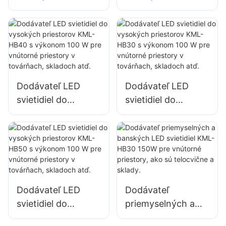
osvetlenia
osvetlenia
prístavných
prístavných
terminálov a letísk
terminálov a letísk
KML-FL2C 750W
KML-FL2C 1000W
LED reflektor
LED reflektor
Dodávateľ LED
Dodávateľ LED
svietidiel do
svietidiel do
vysokých
vysokých
priestorov KML-
priestorov KML-
HB40 s výkonom
HB30 s výkonom
100 W pre vnútorné
100 W pre vnútorné
priestory v
priestory v
továrňach,
továrňach,
Dodávateľ LED
Dodávateľ
skladoch atď.
skladoch atď.
svietidiel do
priemyselných a
vysokých
banských LED