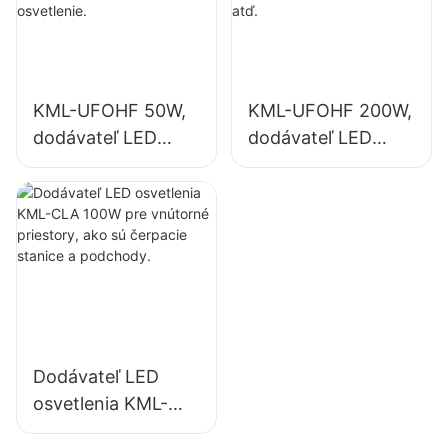
iné vnútorné
závodov, telocviční
osvetlenie.
atď.
KML-UFOHF 50W,
KML-UFOHF 200W,
dodávateľ LED
dodávateľ LED
svietidiel do
svietidiel pre
vysokých hal pre
vnútorné
priemyselné
osvetlenie
závody, sklady a
výstavných siení,
iné vnútorné
telocviční atď.
osvetlenie.
Dodávateľ LED
osvetlenia KML-
CLA 100W pre