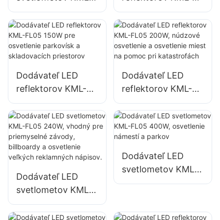
FL05 50W pre
FL05 100W pre
vonkajšie fasády
osvetlenie fasád
budov a osvetlenie
budov a stavenísk
otvorených
priestorov
Dodávateľ LED
Dodávateľ LED
reflektorov KML-
reflektorov KML-
FL05 150W pre
FL05 200W,
osvetlenie
núdzové osvetlenie
parkovísk a
a osvetlenie miest
skladovacích
na pomoc pri
priestorov
katastrofách
Dodávateľ LED
svetlometov KML-
Dodávateľ LED
FL05 400W,
svetlometov KML-
osvetlenie námestí
FL05 240W,
a parkov
vhodný pre