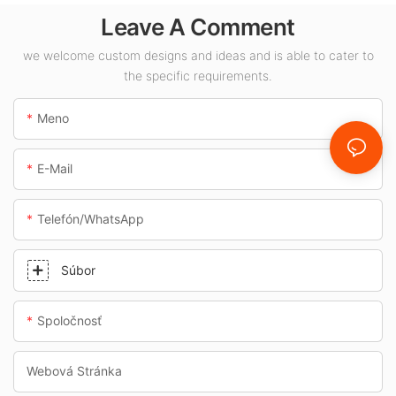
vnútorné priestory,
Leave A Comment
ako sú čerpacie
stanice a
we welcome custom designs and ideas and is able to cater to
the specific requirements.
podchody.
Meno
E-Mail
Telefón/whatsApp
Súbor
Spoločnosť
Webová Stránka