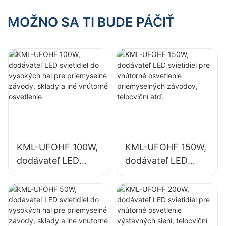
priestorov KML-
svietidiel KML-
HB50 s výkonom
HB30 150W pre
MOŽNO SA TI BUDE PÁČIŤ
100 W pre vnútorné
vnútorné priestory,
priestory v
ako sú telocvične a
továrňach,
sklady.
skladoch atď.
KML-UFOHF 100W,
KML-UFOHF 150W,
dodávateľ LED
dodávateľ LED
svietidiel do
svietidiel pre
vysokých hal pre
vnútorné
priemyselné
osvetlenie
závody, sklady a
priemyselných