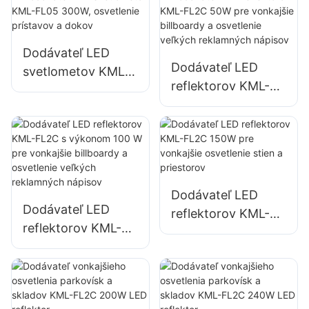
priemyselné
závody, billboardy
a osvetlenie
Dodávateľ LED
Dodávateľ LED
veľkých
svetlometov KML-
reflektorov KML-
reklamných
FL05 300W,
FL2C 50W pre
nápisov.
osvetlenie
vonkajšie billboardy
prístavov a dokov
a osvetlenie
veľkých
reklamných
Dodávateľ LED
nápisov
Dodávateľ LED
reflektorov KML-
reflektorov KML-
FL2C 150W pre
FL2C s výkonom
vonkajšie
100 W pre
osvetlenie stien a
vonkajšie billboardy
priestorov
a osvetlenie