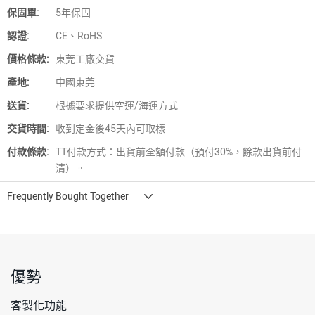
保固單:
5年保固
認證:
CE、RoHS
價格條款:
東莞工廠交貨
產地:
中國東莞
送貨:
根據要求提供空運/海運方式
交貨時間:
收到定金後45天內可取樣
付款條款:
TT付款方式：出貨前全額付款（預付30%，餘款出貨前付
清）。
Frequently Bought Together
優勢
客製化功能