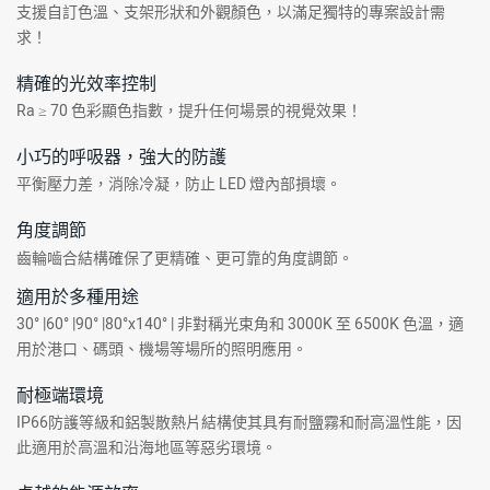
支援自訂色溫、支架形狀和外觀顏色，以滿足獨特的專案設計需
求！
精確的光效率控制
Ra ≥ 70 色彩顯色指數，提升任何場景的視覺效果！
小巧的呼吸器，強大的防護
平衡壓力差，消除冷凝，防止 LED 燈內部損壞。
角度調節
齒輪嚙合結構確保了更精確、更可靠的角度調節。
適用於多種用途
30° |60° |90° |80°x140° | 非對稱光束角和 3000K 至 6500K 色溫，適
用於港口、碼頭、機場等場所的照明應用。
耐極端環境
IP66防護等級和鋁製散熱片結構使其具有耐鹽霧和耐高溫性能，因
此適用於高溫和沿海地區等惡劣環境。