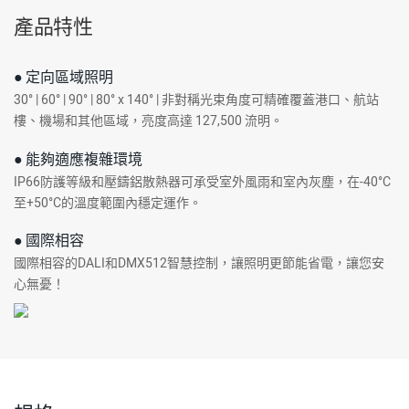
產品特性
● 定向區域照明
30° | 60° | 90° | 80° x 140° | 非對稱光束角度可精確覆蓋港口、航站
樓、機場和其他區域，亮度高達 127,500 流明。
● 能夠適應複雜環境
IP66防護等級和壓鑄鋁散熱器可承受室外風雨和室內灰塵，在-40°C
至+50°C的溫度範圍內穩定運作。
● 國際相容
國際相容的DALI和DMX512智慧控制，讓照明更節能省電，讓您安
心無憂！