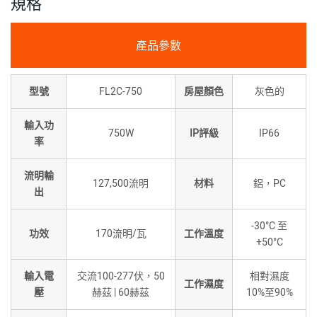
規格
產品參數
型號
FL2C-750
房屋顏色
灰色的
輸入功
750W
IP評級
IP66
率
流明輸
127,500流明
材料
鋁，PC
出
-30°C 至
功效
170流明/瓦
工作溫度
+50°C
輸入電
交流100-277伏，50
相對濕度
工作濕度
壓
赫茲 | 60赫茲
10%至90%