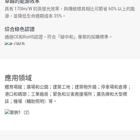
卓越的能源效率
具有 170lm/W 的高發光效率，與傳統燈具相比可節省 60% 以上的能
源，並降低生命週期成本 35%。
綜合綠色認證
通過CE和RoHS認證，符合「碳中和」專案的採購標準。
應用領域
體育場館；廣場和公園；建築工地；建築物外牆；停車場和倉庫；
港口和碼頭；工業廠房；緊急和災害救援場所；廣告牌和大型標
誌；機場（輔助照明）等。