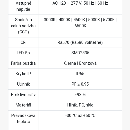
Vstupné
AC 120 – 277 V, 50 Hz | 60 Hz
napätie
Spoločná
3000K | 4000K | 4500K | 5000K | 5700K |
colná sadzba
6500K
(CCT)
CRI
Ra≥70 (Ra≥80 voliteľné)
LED čip
SMD2835
Farba puzdra
Čierna | Bronzová
Krytie IP
IP65
Účinník
PF ≥ 0,95
Efektívnosť v
≥93 %
Materiál
Hliník, PC, sklo
Prevádzková
-30 °C až +50 °C
teplota