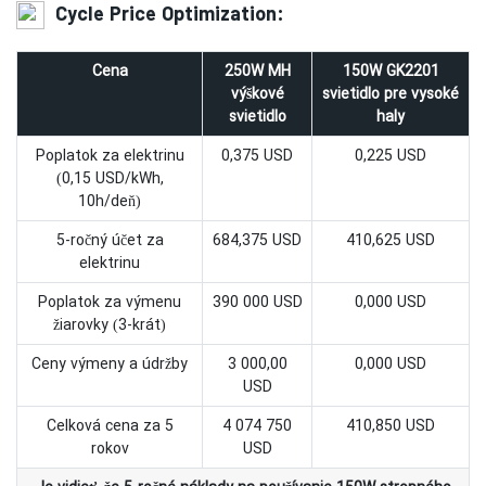
Cycle Price Optimization:
Cena
250W MH
150W GK2201
výškové
svietidlo pre vysoké
svietidlo
haly
Poplatok za elektrinu
0,375 USD
0,225 USD
(0,15 USD/kWh,
10h/deň)
5-ročný účet za
684,375 USD
410,625 USD
elektrinu
Poplatok za výmenu
390 000 USD
0,000 USD
žiarovky (3-krát)
Ceny výmeny a údržby
3 000,00
0,000 USD
USD
Celková cena za 5
4 074 750
410,850 USD
rokov
USD