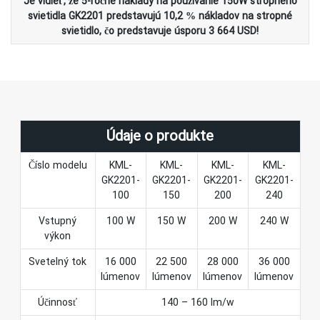
Je vidieť, že 5-ročné náklady na používanie 150W stropného
svietidla GK2201 predstavujú 10,2 % nákladov na stropné
svietidlo, čo predstavuje úsporu 3 664 USD!
Údaje o produkte
Číslo modelu
KML-
KML-
KML-
KML-
GK2201-
GK2201-
GK2201-
GK2201-
100
150
200
240
Vstupný
100 W
150 W
200 W
240 W
výkon
Svetelný tok
16 000
22 500
28 000
36 000
lúmenov
lúmenov
lúmenov
lúmenov
Účinnosť
140 – 160 lm/w