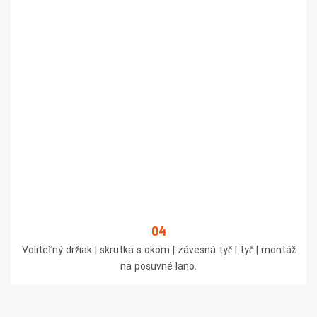
04
Voliteľný držiak | skrutka s okom | závesná tyč | tyč | montáž
na posuvné lano.