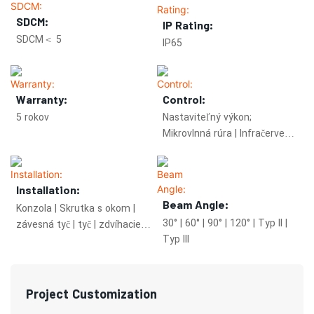
SDCM:
IP Rating:
SDCM＜ 5
IP65
Warranty:
Control:
5 rokov
Nastaviteľný výkon;
Mikrovlnná rúra | Infračervené
žiarenie; Zigbee.
Installation:
Beam Angle:
Konzola | Skrutka s okom |
30° | 60° | 90° | 120° | Typ II |
závesná tyč | tyč | zdvíhacie
Typ III
zariadenie s posuvným lanom
Project Customization