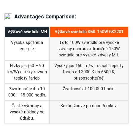
Advantages Comparison:
Výškové svietidlo MH
Výškové svietidlo KML 150W GK2201
Vysoká spotreba
Toto 100W svietidlo pre vysoké
energie.
závesy nahrádza tradičné 150W
svietidlo pre vysoké závesy MH.
Nízky jas (60 – 90
Vysoký jas 150 lm/w, rozsah teploty
lm/W) a úzky rozsah
farieb od 3000 K do 6500 K,
teploty farieb.
prispôsobiteľné!
Životnosť je iba 10
Životnosť až 100 000 hodín!
000 – 15 000 hodín.
Časté výmeny a
Bezúdržbové po dobu 5 rokov!
vysoké náklady na
údržbu.