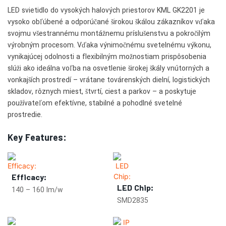
LED svietidlo do vysokých halových priestorov KML GK2201 je
vysoko obľúbené a odporúčané širokou škálou zákazníkov vďaka
svojmu všestrannému montážnemu príslušenstvu a pokročilým
výrobným procesom. Vďaka výnimočnému svetelnému výkonu,
vynikajúcej odolnosti a flexibilným možnostiam prispôsobenia
slúži ako ideálna voľba na osvetlenie širokej škály vnútorných a
vonkajších prostredí – vrátane továrenských dielní, logistických
skladov, rôznych miest, štvrtí, ciest a parkov – a poskytuje
používateľom efektívne, stabilné a pohodlné svetelné
prostredie.
Key Features:
Efficacy:
LED Chip:
140 – 160 lm/w
SMD2835