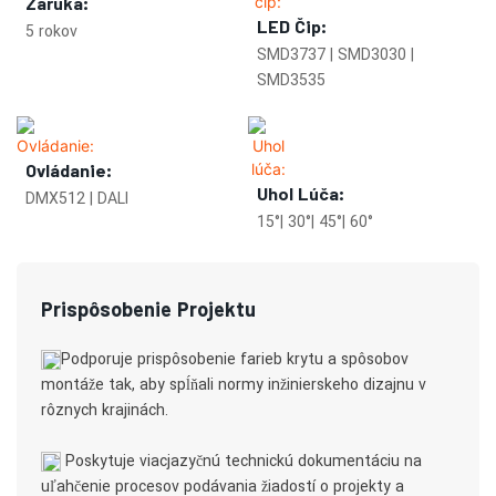
Záruka:
LED Čip:
5 rokov
SMD3737 | SMD3030 |
SMD3535
Ovládanie:
Uhol Lúča:
DMX512 | DALI
15°| 30°| 45°| 60°
Prispôsobenie Projektu
Podporuje prispôsobenie farieb krytu a spôsobov
montáže tak, aby spĺňali normy inžinierskeho dizajnu v
rôznych krajinách.
Poskytuje viacjazyčnú technickú dokumentáciu na
uľahčenie procesov podávania žiadostí o projekty a