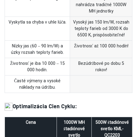
nahrádza tradičné 1000W
MH jednotky
Vyskytla sa chyba v uhle lúča.
Vysoký jas 150 lm/W, rozsah
teploty farieb od 3000 K do
6500 K, prispôsobiteľné!
Nízky jas (60 – 90 lm/W) a
Životnosť až 100 000 hodín!
úzky rozsah teploty farieb.
Životnosť je iba 10 000 – 15
Bezúdržbové po dobu 5
000 hodín.
rokov!
Časté výmeny a vysoké
náklady na údržbu.
Optimalizácia Cien Cyklu:
Cena
1000W MH
500W štadiónové
štadiónové
svetlo KML-
svetlo
QC2203