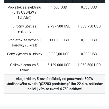
Poplatok za elektrinu
1 500 USD
0,750 USD
(0,15 USD/kWh,
10h/deň)
5-ročný účet za
2 737 500 USD
1 368 750 USD
elektrinu
Poplatok za výmenu
390 000 USD
0,000 USD
žiarovky (3-krát)
Ceny výmeny a údržby
3 000,00 USD
0,000 USD
Celková cena za 5
6 129 000 USD
1 369 500 USD
rokov
Ako je vidieť, 5-ročné náklady na používanie 500W
štadiónového svetla QC2203 predstavujú iba 22,4 % nákladov
na MH, čím sa ušetrí 4 759 dolárov!