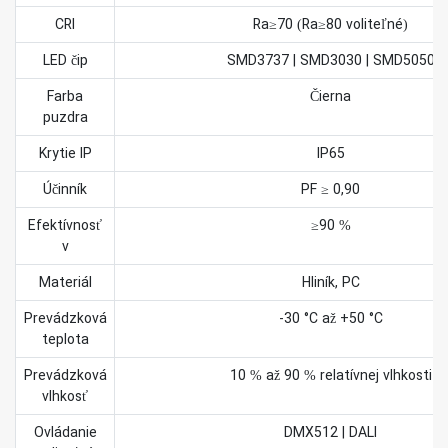
CRI
Ra≥70 (Ra≥80 voliteľné)
LED čip
SMD3737 | SMD3030 | SMD5050
Farba
Čierna
puzdra
Krytie IP
IP65
Účinník
PF ≥ 0,90
Efektívnosť
≥90 %
v
Materiál
Hliník, PC
Prevádzková
-30 °C až +50 °C
teplota
Prevádzková
10 % až 90 % relatívnej vlhkosti
vlhkosť
Ovládanie
DMX512 | DALI