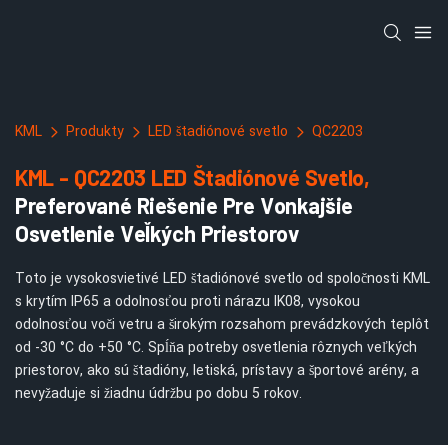
KML
Produkty
LED štadiónové svetlo
QC2203
KML - QC2203 LED Štadiónové Svetlo,
Preferované Riešenie Pre Vonkajšie
Osvetlenie Veľkých Priestorov
Toto je vysokosvietivé LED štadiónové svetlo od spoločnosti KML
s krytím IP65 a odolnosťou proti nárazu IK08, vysokou
odolnosťou voči vetru a širokým rozsahom prevádzkových teplôt
od -30 °C do +50 °C. Spĺňa potreby osvetlenia rôznych veľkých
priestorov, ako sú štadióny, letiská, prístavy a športové arény, a
nevyžaduje si žiadnu údržbu po dobu 5 rokov.