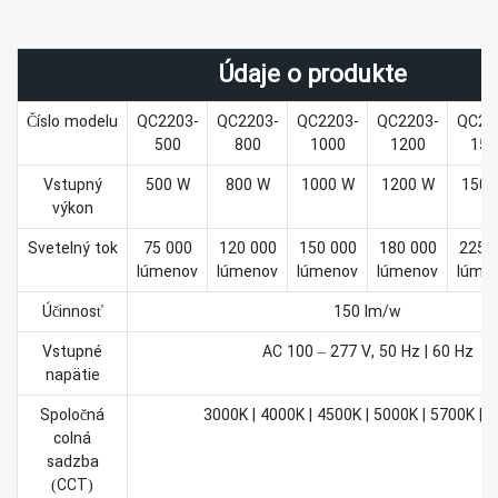
Údaje o produkte
Číslo modelu
QC2203-
QC2203-
QC2203-
QC2203-
QC22
500
800
1000
1200
150
Vstupný
500 W
800 W
1000 W
1200 W
1500
výkon
Svetelný tok
75 000
120 000
150 000
180 000
225 
lúmenov
lúmenov
lúmenov
lúmenov
lúme
Účinnosť
150 lm/w
Vstupné
AC 100 – 277 V, 50 Hz | 60 Hz
napätie
Spoločná
3000K | 4000K | 4500K | 5000K | 5700K | 
colná
sadzba
(CCT)