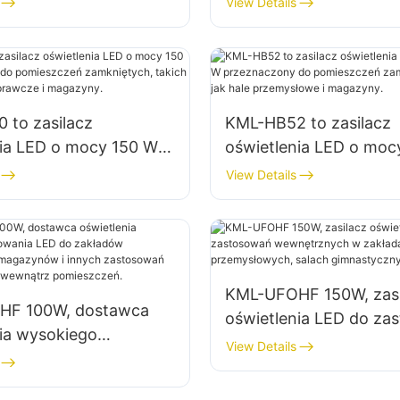
View Details
abryk, magazynów itp.
oświetlenia wnętrz fab
magazynów itp.
 to zasilacz
KML-HB52 to zasilacz
nia LED o mocy 150 W
oświetlenia LED o moc
zony do pomieszczeń
przeznaczony do pom
View Details
ch, takich jak
zamkniętych, takich ja
y naprawcze i
przemysłowe i magazy
y.
KML-UFOHF 150W, zasi
HF 100W, dostawca
oświetlenia LED do za
nia wysokiego
wewnętrznych w zakł
View Details
nia LED do zakładów
przemysłowych, salac
owych, magazynów i
gimnastycznych itp.