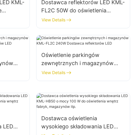
 LED KML-
Dostawca reflektorów LED KML-
e
FL2C 50W do oświetlenia
a skutków
zewnętrznych billboardów i
View Details
dużych szyldów reklamowych
Oświetlenie parkingów
zynów
zewnętrznych i magazynów
awca
KML-FL2C 240W Dostawca
View Details
reflektorów LED
Dostawca oświetlenia
a LED
wysokiego składowania LED
 W do
KML-HB50 o mocy 100 W do