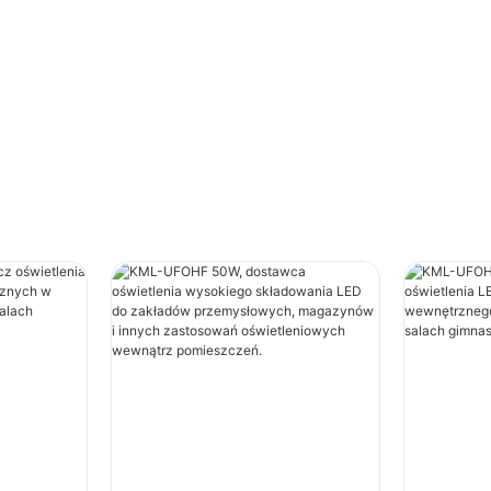
astosowań
niowych wewnątrz
zeń.