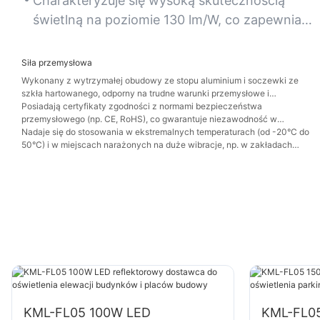
oświetlenia.
Charakteryzuje się wysoką skutecznością
świetlną na poziomie 130 lm/W, co zapewnia
maksymalną moc światła przy minimalnym
zużyciu energii.
Siła przemysłowa
Wykonany z wytrzymałej obudowy ze stopu aluminium i soczewki ze
szkła hartowanego, odporny na trudne warunki przemysłowe i
uderzenia.
Posiadają certyfikaty zgodności z normami bezpieczeństwa
przemysłowego (np. CE, RoHS), co gwarantuje niezawodność w
wymagających warunkach.
Nadaje się do stosowania w ekstremalnych temperaturach (od -20°C do
50°C) i w miejscach narażonych na duże wibracje, np. w zakładach
produkcyjnych.
KML-FL05 100W LED
KML-FL05