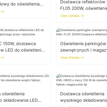
Dostawca reflektorów
iowy do oświetlenia
FL05 200W, oświetleni
 i powierzchni
awaryjne i do usuwani
View Details
owych
klęsk żywiołowych
 150W, dostawca
Oświetlenie parkingów
ów LED do oświetlenia
zewnętrznych i maga
nego ścian i obszarów
KML-FL2C 200W Dost
View Details
reflektorów LED
 oświetlenia
Dostawca oświetlenia
o składowania LED
wysokiego składowani
 100W do oświetlenia
KML-HB30 o mocy 100