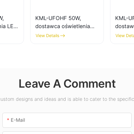
W,
KML-UFOHF 50W,
KML-U
nia LED
dostawca oświetlenia
dostaw
wysokiego składowania
LED Hi
View Details
View Deta
LED do zakładów
oświetl
przemysłowych,
wewnęt
salach
magazynów i innych
wystaw
tp.
zastosowań
gimnas
oświetleniowych
Leave A Comment
wewnątrz pomieszczeń.
stom designs and ideas and is able to cater to the specific
E-Mail