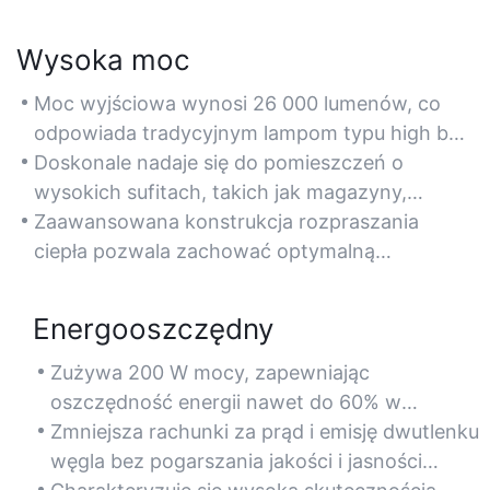
Wysoka moc
Moc wyjściowa wynosi 26 000 lumenów, co
odpowiada tradycyjnym lampom typu high bay
o mocy 400–500 W, zapewniając jasne
Doskonale nadaje się do pomieszczeń o
oświetlenie dużych przestrzeni.
wysokich sufitach, takich jak magazyny,
fabryki i sale gimnastyczne, gdzie wymagane
Zaawansowana konstrukcja rozpraszania
jest intensywne, rozproszone oświetlenie.
ciepła pozwala zachować optymalną
wydajność przy ciągłej pracy z dużą mocą.
Energooszczędny
Zużywa 200 W mocy, zapewniając
oszczędność energii nawet do 60% w
porównaniu do tradycyjnych lamp
Zmniejsza rachunki za prąd i emisję dwutlenku
metalohalogenkowych lub sodowych.
węgla bez pogarszania jakości i jasności