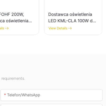
FOHF 200W,
Dostawca oświetlenia
ca oświetlenia
LED KML-CLA 100W do
gh Bay do
pomieszczeń
ils
View Details
enia
zamkniętych, takich jak
rznego w halach
stacje benzynowe i
owych, salach
przejścia podziemne.
tycznych itp.
 requirements.
Telefon/WhatsApp