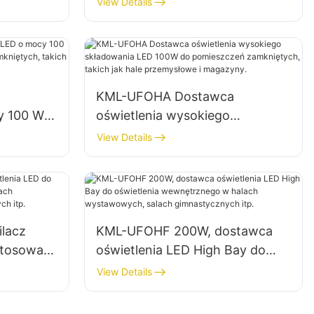
View Details
ryk,
oświetlenia wnętrz fabryk,
magazynów itp.
KML-UFOHA Dostawca
y 100 W
oświetlenia wysokiego
ieszczeń
składowania LED 100W do
View Details
k hale
pomieszczeń zamkniętych,
ny.
takich jak hale przemysłowe i
magazyny.
lacz
KML-UFOHF 200W, dostawca
stosowań
oświetlenia LED High Bay do
adach
oświetlenia wewnętrznego w
View Details
h
halach wystawowych, salach
gimnastycznych itp.