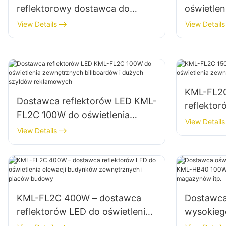
reflektorowy dostawca do
oświetlen
oświetlenia elewacji budynków i
parkingów
View Details
View Details
placów budowy
magazyn
KML-FL2C
Dostawca reflektorów LED KML-
reflektor
FL2C 100W do oświetlenia
zewnętrz
View Details
zewnętrznych billboardów i
View Details
dużych szyldów reklamowych
KML-FL2C 400W – dostawca
Dostawca
reflektorów LED do oświetlenia
wysokieg
elewacji budynków
KML-HB40