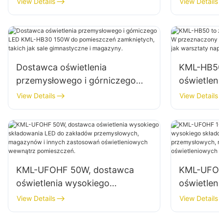
View Details
View Details
zewnętrznych i placów budowy
wnętrz f
Dostawca oświetlenia
KML-HB50
przemysłowego i górniczego
oświetle
LED KML-HB30 150W do
przeznac
View Details
View Details
pomieszczeń zamkniętych,
zamknięty
takich jak sale gimnastyczne i
warsztat
magazyny.
magazyn
KML-UFOHF 50W, dostawca
KML-UFO
oświetlenia wysokiego
oświetle
składowania LED do zakładów
składowa
View Details
View Details
przemysłowych, magazynów i
przemysł