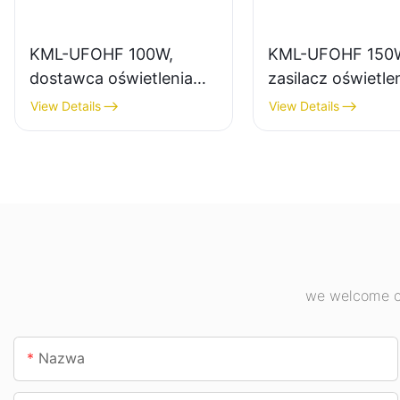
KML-UFOHF 100W,
KML-UFOHF 150
dostawca oświetlenia
zasilacz oświetle
wysokiego składowania
do zastosowań
View Details
View Details
LED do zakładów
wewnętrznych w
przemysłowych,
zakładach
magazynów i innych
przemysłowych, 
zastosowań
gimnastycznych i
oświetleniowych
wewnątrz pomieszczeń.
we welcome cu
Nazwa