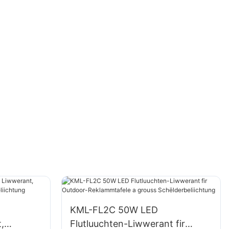
KML-FL2C 50W LED
,
Flutluuchten-Liwwerant fir