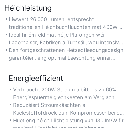
Héichleistung
Liwwert 26.000 Lumen, entsprécht
traditionellen Héichbuchtluuchten mat 400W-
500W, a garantéiert eng hell Beliichtung fir
Ideal fir Ëmfeld mat héije Plafongen wéi
grouss Raim.
Lagerhaiser, Fabriken a Turnsäll, wou intensiv,
verbreet Beliichtung erfuerderlech ass.
Den fortgeschrattenen Hëtzeofleedungsdesign
garantéiert eng optimal Leeschtung ënner
kontinuéierleche Betrib mat héijer Leeschtung.
Energieeffizient
Verbraucht 200W Stroum a bitt bis zu 60%
Energiespuerméiglechkeeten am Verglach
mat konventionelle Metallhalogenid- oder
Reduzéiert Stroumkäschten a
Natriumlampen.
Kuelestoffofdrock ouni Kompromësser bei der
Beliichtungsqualitéit oder der Hellegkeet.
Huet eng héich Liichtleistung vun 130 lm/W fir