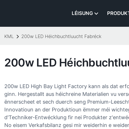
LÉISUNG
PRODUK
KML
200w LED Héichbuchtluucht Fabréck
200w LED Héichbuchtlu
200w LED High Bay Light Factory kann als dat erfo
ginn. Hergestallt aus héichreine Materialien vu ve
ënnerscheet et sech duerch seng Premium-Leescht
Innovatioun an der Produktioun ëmmer méi wichteg g
d'Techniker-Entwécklung fir nei Produkter z'entwé
No eisem Verkafsbilanz gesi mir weiderhin e weid