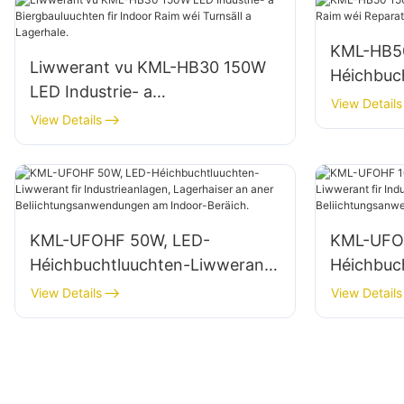
KML-HB5
Liwwerant vu KML-HB30 150W
Héichbuch
LED Industrie- a
Raim wéi 
View Details
Biergbauluuchten fir Indoor
View Details
Lagerhais
Raim wéi Turnsäll a Lagerhale.
KML-UFOHF 50W, LED-
KML-UFO
Héichbuchtluuchten-Liwwerant
Héichbuc
fir Industrieanlagen, Lagerhaiser
fir Indus
View Details
View Details
an aner
an aner
Beliichtungsanwendungen am
Beliicht
Indoor-Beräich.
Indoor-Be