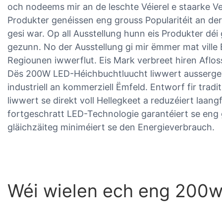
och nodeems mir an de leschte Véierel e staarke V
Produkter genéissen eng grouss Popularitéit an der
gesi war. Op all Ausstellung hunn eis Produkter dé
gezunn. No der Ausstellung gi mir ëmmer mat ville
Regiounen iwwerflut. Eis Mark verbreet hiren Aflos
Dës 200W LED-Héichbuchtluucht liwwert aussergewé
industriell an kommerziell Ëmfeld. Entworf fir tradi
liwwert se direkt voll Hellegkeet a reduzéiert laan
fortgeschratt LED-Technologie garantéiert se eng 
gläichzäiteg miniméiert se den Energieverbrauch.
Wéi wielen ech eng 200w