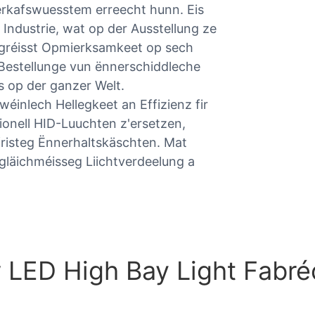
erkafswuesstem erreecht hunn. Eis
 Industrie, wat op der Ausstellung ze
i gréisst Opmierksamkeet op sech
 Bestellunge vun ënnerschiddleche
s op der ganzer Welt.
inlech Hellegkeet an Effizienz fir
tionell HID-Luuchten z'ersetzen,
gfristeg Ënnerhaltskäschten. Mat
gläichméisseg Liichtverdeelung a
 LED High Bay Light Fabré