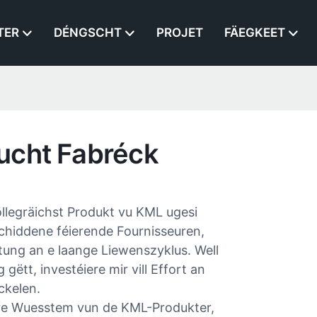
TER
DÉNGSCHT
PROJET
FÄEGKEET
ucht Fabréck
llegräichst Produkt vu KML ugesi
rschiddene féierende Fournisseuren,
ung an e laange Liewenszyklus. Well
ëtt, investéiere mir vill Effort an
ckelen.
ere Wuesstem vun de KML-Produkter,