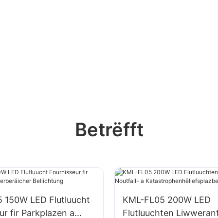
Betrëfft
 150W LED Flutluucht
KML-FL05 200W LED
ur fir Parkplazen a
Flutluuchten Liwwerant