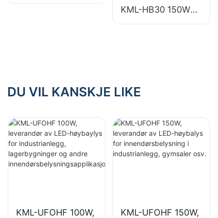
høybaylysleverand
KML-HB30 150W
ør for innendørs
LED industri- og
belysning i
gruvebelysning for
fabrikker,
innendørsområder
lagerbygninger osv.
som
treningsstudioer og
lagerbygninger.
DU VIL KANSKJE LIKE
KML-UFOHF 100W,
KML-UFOHF 150W,