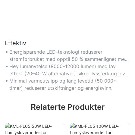
Effektiv
Energisparende LED-teknologi reduserer
strømforbruket med opptil 50 % sammenlignet med
tradisjonell belysning, noe som senker
Høy lumenytelse (8000–12000 lumen) med lav
driftskostnadene.
effekt (20–40 W alternativer) sikrer lyssterk og jevn
belysning.
Minimal varmeutslipp og lang levetid (50 000+
timer) reduserer utskiftninger og energisvinn.
Relaterte Produkter