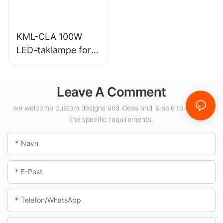
KML-CLA 100W
LED-taklampe for
innendørsområder
som
Leave A Comment
bensinstasjoner og
underganger.
we welcome custom designs and ideas and is able to cater to
the specific requirements.
Navn
E-Post
Telefon/whatsApp