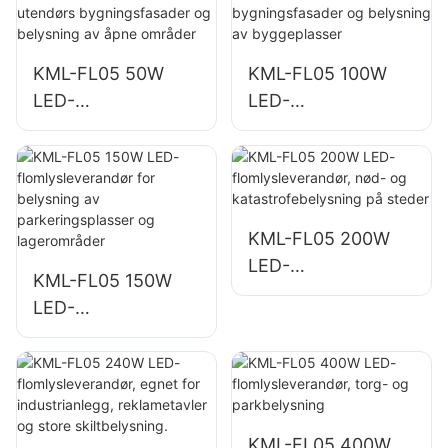
KML-FL05 50W
KML-FL05 100W
LED-
LED-
flomlysleverandør
flomlysleverandør
for utendørs
for
bygningsfasader
bygningsfasader
og belysning av
og belysning av
åpne områder
byggeplasser
KML-FL05 200W
LED-
KML-FL05 150W
flomlysleverandør,
LED-
nød- og
flomlysleverandør
katastrofebelysnin
for belysning av
g på steder
parkeringsplasser
og lagerområder
KML-FL05 400W