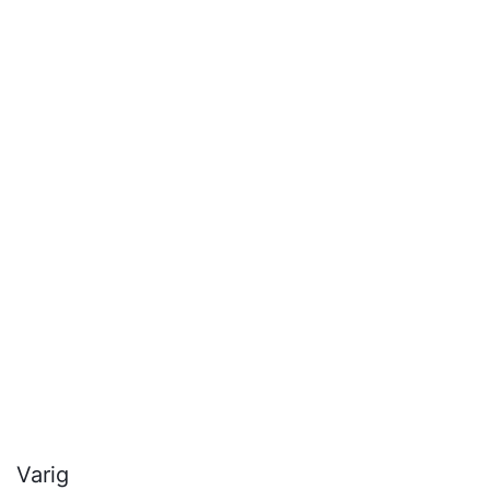
eksisterende systemer.
Varig