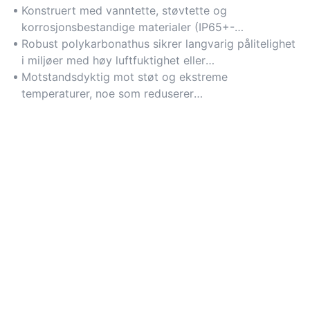
Konstruert med vanntette, støvtette og
korrosjonsbestandige materialer (IP65+-
klassifisering), noe som gjør dem ideelle for tøffe
Robust polykarbonathus sikrer langvarig pålitelighet
miljøer som lagerbygninger eller utendørsområder.
i miljøer med høy luftfuktighet eller
kjemikalieeksponerte omgivelser.
Motstandsdyktig mot støt og ekstreme
temperaturer, noe som reduserer
vedlikeholdsbehovet og forlenger levetiden.