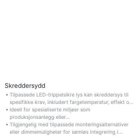
Skreddersydd
Tilpassede LED-trippelsikre lys kan skreddersys til
spesifikke krav, inkludert fargetemperatur, effekt og
dimensjoner, noe som sikrer optimale
Ideell for spesialiserte miljøer som
belysningsløsninger for unike rom.
produksjonsanlegg eller
næringsmiddelforedlingsanlegg der presise
Tilgjengelig med tilpassede monteringsalternativer
lysforhold er avgjørende.
eller dimmemuligheter for sømløs integrering i