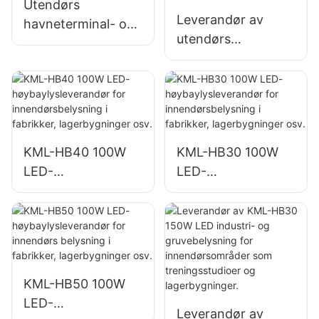
byggeplasser
byggeplasser
Utendørs
Leverandør av
havneterminal- og
utendørs
flyplassbelysning
havneterminal- og
KML-FL2C 750W
flyplassbelysning
LED-
KML-FL2C 1000W
flomlysleverandør
LED-flomlys
KML-HB40 100W
KML-HB30 100W
LED-
LED-
høybaylysleverand
høybaylysleverand
ør for
ør for
innendørsbelysning
innendørsbelysning
i fabrikker,
i fabrikker,
lagerbygninger osv.
lagerbygninger osv.
KML-HB50 100W
LED-
Leverandør av