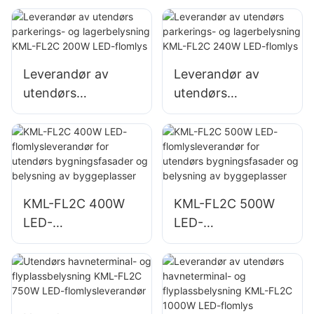
for utendørs
for utendørs vegg-
reklametavler og
og
store
områdebelysning
skiltbelysninger
Leverandør av
Leverandør av
utendørs
utendørs
parkerings- og
parkerings- og
lagerbelysning
lagerbelysning
KML-FL2C 200W
KML-FL2C 240W
LED-flomlys
LED-flomlys
KML-FL2C 400W
KML-FL2C 500W
LED-
LED-
flomlysleverandør
flomlysleverandør
for utendørs
for utendørs
bygningsfasader
bygningsfasader
og belysning av
og belysning av