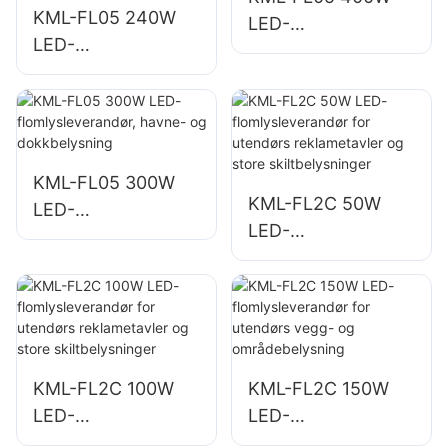
KML-FL05 240W
LED-
LED-
flomlysleverandør,
flomlysleverandør,
torg- og
egnet for
parkbelysning
industrianlegg,
reklametavler og
store
KML-FL05 300W
KML-FL2C 50W
skiltbelysning.
LED-
LED-
flomlysleverandør,
flomlysleverandør
havne- og
for utendørs
dokkbelysning
reklametavler og
store
skiltbelysninger
KML-FL2C 100W
KML-FL2C 150W
LED-
LED-
flomlysleverandør
flomlysleverandør