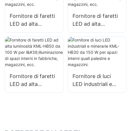
Fornitore di faretti
Fornitore di faretti
LED ad alta
LED ad alta
luminosità KML-
potenza KML-HB30
HB40 da 100 W per
da 100 W per
l'illuminazione di
l'illuminazione di
spazi interni in
spazi interni in
fabbriche,
fabbriche,
magazzini, ecc.
magazzini, ecc.
Fornitore di faretti
Fornitore di luci
LED ad alta
LED industriali e
luminosità KML-
minerarie KML-
HB50 da 100 W per
HB30 da 150 W per
l'illuminazione di
spazi interni quali
spazi interni in
palestre e
fabbriche,
magazzini.