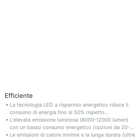
Efficiente
La tecnologia LED a risparmio energetico riduce il
consumo di energia fino al 50% rispetto
all'illuminazione tradizionale, diminuendo i costi
L'elevata emissione luminosa (8000-12000 lumen)
operativi.
con un basso consumo energetico (opzioni da 20-
40 W) garantisce un'illuminazione brillante e
Le emissioni di calore minime e la lunga durata (oltre