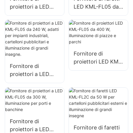
proiettori a LED
LED KML-FL05 da
KML-FL05 da 150
200 W,
W per
illuminazione di
l'illuminazione di
emergenza e di
parcheggi e aree di
soccorso in caso di
stoccaggio
calamità
Fornitore di
proiettori LED KML-
Fornitore di
FL05 da 400 W,
proiettori a LED
illuminazione di
KML-FL05 da 240
piazze e parchi
W, adatti per
impianti industriali,
cartelloni
pubblicitari e
Fornitore di
illuminazione di
Fornitore di faretti
proiettori a LED
grandi insegne.