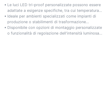
Le luci LED tri-proof personalizzate possono essere
adattate a esigenze specifiche, tra cui temperatura
di colore, potenza e dimensioni, garantendo
Ideale per ambienti specializzati come impianti di
soluzioni di illuminazione ottimali per spazi unici.
produzione o stabilimenti di trasformazione
alimentare, dove condizioni di illuminazione precise
Disponibile con opzioni di montaggio personalizzate
sono fondamentali.
o funzionalità di regolazione dell'intensità luminosa
per integrarsi perfettamente nei sistemi esistenti.