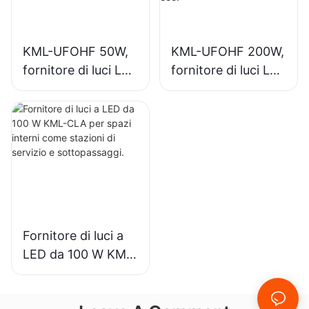
interni.
KML-UFOHF 50W,
KML-UFOHF 200W,
fornitore di luci LED
fornitore di luci LED
ad alta luminosità
ad alta luminosità
per impianti
per l'illuminazione
industriali,
di interni in sale
magazzini e altre
espositive,
applicazioni di
palestre, ecc.
illuminazione per
interni.
Fornitore di luci a
LED da 100 W KML-
CLA per spazi
interni come