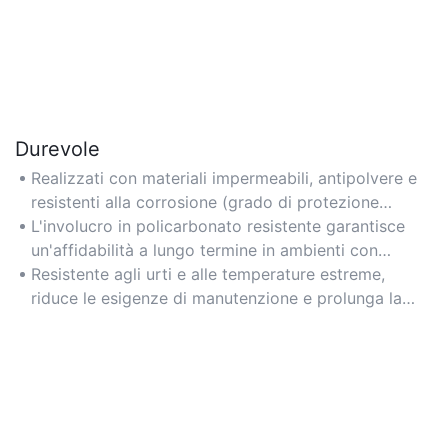
Durevole
Realizzati con materiali impermeabili, antipolvere e
resistenti alla corrosione (grado di protezione
IP65+), sono ideali per ambienti difficili come
L'involucro in policarbonato resistente garantisce
magazzini o aree esterne.
un'affidabilità a lungo termine in ambienti con
elevata umidità o esposti a sostanze chimiche.
Resistente agli urti e alle temperature estreme,
riduce le esigenze di manutenzione e prolunga la
durata.