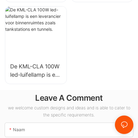
hoogbouwlampen
LED-
voor industriële
hoogbouwlampen
installaties,
voor
magazijnen en
binnenverlichting in
andere
tentoonstellingshall
binnenverlichtingst
en, gymzalen, enz.
oepassingen.
De KML-CLA 100W
led-luifellamp is een
leverancier voor
binnenruimtes
Leave A Comment
zoals tankstations
en tunnels.
we welcome custom designs and ideas and is able to cater to
the specific requirements.
Naam