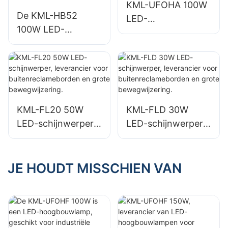
KML-UFOHA 100W
De KML-HB52
LED-
100W LED-
hoogbouwlamp,
hoogbouwlamp is
leverancier voor
een leverancier
binnenruimtes
voor binnenruimtes
zoals industriële
zoals industriële
fabrieksgebouwen
fabrieksgebouwen
en magazijnen.
KML-FL20 50W
KML-FLD 30W
en magazijnen.
LED-schijnwerper,
LED-schijnwerper,
leverancier voor
leverancier voor
buitenreclamebord
buitenreclamebord
en en grote
en en grote
JE HOUDT MISSCHIEN VAN
bewegwijzering.
bewegwijzering.