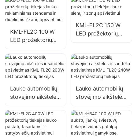
likvidavimo vietų
stendams ir
apšvietimas
dideliems iškabų
apšvietimui
KML-FL2C 150 W
KML-FL2C 100 W
LED prožektorių
LED prožektorių
tiekėjas lauko sienų
tiekėjas lauko
ir zonų apšvietimui
reklaminiams
stendams ir
dideliems iškabų
apšvietimui
Lauko automobilių
Lauko automobilių
stovėjimo aikštelės
stovėjimo aikštelės
ir sandėlio
ir sandėlio
apšvietimas KML-
apšvietimas KML-
FL2C 200W LED
FL2C 240W LED
prožektorių tiekėjas
prožektorių tiekėjas