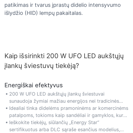
patikimas ir tvarus įprastų didelio intensyvumo
išlydžio (HID) lempų pakaitalas.
Kaip išsirinkti 200 W UFO LED aukštųjų
įlankų šviestuvų tiekėją?
Energiškai efektyvus
200 W UFO LED aukštųjų įlankų šviestuvai
sunaudoja žymiai mažiau energijos nei tradicinės
metalo halogenidų arba fluorescencinės lempos,
Idealiai tinka didelėms pramoninėms ar komercinėms
todėl sutaupo iki 70 % energijos, išlaikant didelį
patalpoms, tokioms kaip sandėliai ir gamyklos, kur
šviesumą.
prioritetas yra elektros energijos sąnaudų
Ieškokite tiekėjų, siūlančių „Energy Star“
mažinimas.
sertifikuotus arba DLC sąraše esančius modelius,