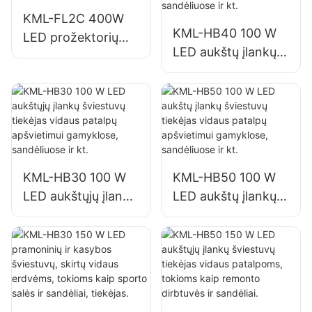
KML-FL2C 400W
KML-HB40 100 W
LED prožektorių
LED aukštų įlankų
tiekėjas lauko
šviestuvų tiekėjas
pastatų fasadams ir
vidaus patalpų
statybviečių
apšvietimui
apšvietimui
gamyklose,
sandėliuose ir kt.
KML-HB30 100 W
KML-HB50 100 W
LED aukštųjų įlankų
LED aukštų įlankų
šviestuvų tiekėjas
šviestuvų tiekėjas
vidaus patalpų
vidaus patalpų
apšvietimui
apšvietimui
gamyklose,
gamyklose,
sandėliuose ir kt.
sandėliuose ir kt.