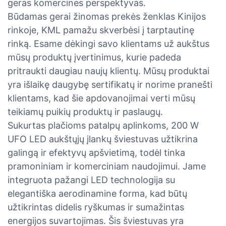
geras komercines perspektyvas.
Būdamas gerai žinomas prekės ženklas Kinijos
rinkoje, KML pamažu skverbėsi į tarptautinę
rinką. Esame dėkingi savo klientams už aukštus
mūsų produktų įvertinimus, kurie padeda
pritraukti daugiau naujų klientų. Mūsų produktai
yra išlaikę daugybę sertifikatų ir norime pranešti
klientams, kad šie apdovanojimai verti mūsų
teikiamų puikių produktų ir paslaugų.
Sukurtas plačioms patalpų aplinkoms, 200 W
UFO LED aukštųjų įlankų šviestuvas užtikrina
galingą ir efektyvų apšvietimą, todėl tinka
pramoniniam ir komerciniam naudojimui. Jame
integruota pažangi LED technologija su
elegantiška aerodinamine forma, kad būtų
užtikrintas didelis ryškumas ir sumažintas
energijos suvartojimas. Šis šviestuvas yra