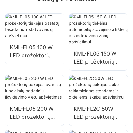
KML-FL05 100 W
KML-FL05 150 W
LED prožektorių
LED prožektorių
tiekėjas pastatų
tiekėjas automobilių
fasadams ir
stovėjimo aikštelių
statybviečių
ir sandėliavimo
apšvietimui
zonų apšvietimui
KML-FL05 200 W
KML-FL2C 50W
LED prožektorių
LED prožektorių
tiekėjas, avarinių ir
tiekėjas lauko
nelaimių padarinių
reklaminiams