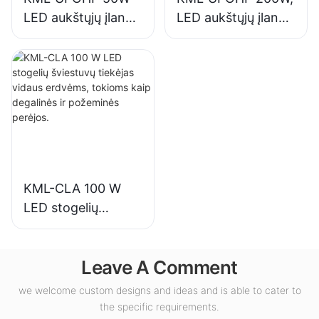
LED aukštųjų įlankų
LED aukštųjų įlankų
šviestuvų tiekėjas
šviestuvų tiekėjas,
pramonės
skirtas vidaus
įmonėms,
apšvietimui parodų
sandėliams ir
salėse, sporto
kitoms patalpų
salėse ir kt.
apšvietimo
reikmėms.
KML-CLA 100 W
LED stogelių
šviestuvų tiekėjas
vidaus erdvėms,
Leave A Comment
tokioms kaip
degalinės ir
we welcome custom designs and ideas and is able to cater to
požeminės perėjos.
the specific requirements.