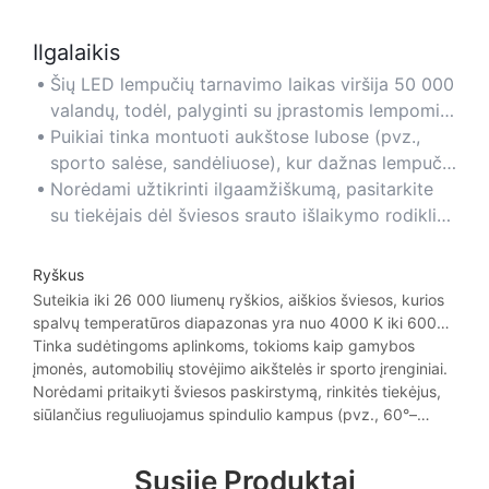
kad galėtumėte garantuoti efektyvumą ir gauti
nuolaidas.
Ilgalaikis
Šių LED lempučių tarnavimo laikas viršija 50 000
valandų, todėl, palyginti su įprastomis lempomis,
jas reikia gerokai dažniau keisti ir jos kainuoja
Puikiai tinka montuoti aukštose lubose (pvz.,
mažiau priežiūros.
sporto salėse, sandėliuose), kur dažnas lempučių
keitimas yra nepraktiškas.
Norėdami užtikrinti ilgaamžiškumą, pasitarkite
su tiekėjais dėl šviesos srauto išlaikymo rodiklių
(pvz., L70) ir šilumos valdymo funkcijų.
Ryškus
Suteikia iki 26 000 liumenų ryškios, aiškios šviesos, kurios
spalvų temperatūros diapazonas yra nuo 4000 K iki 6000
K, todėl pagerėja matomumas ir saugumas prastai
Tinka sudėtingoms aplinkoms, tokioms kaip gamybos
apšviestose vietose.
įmonės, automobilių stovėjimo aikštelės ir sporto įrenginiai.
Norėdami pritaikyti šviesos paskirstymą, rinkitės tiekėjus,
siūlančius reguliuojamus spindulio kampus (pvz., 60°–
120°).
Susiję Produktai