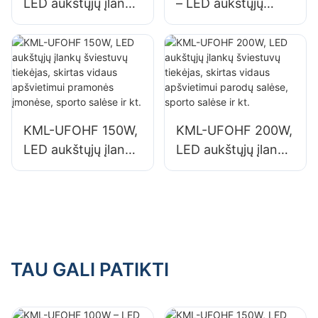
LED aukštųjų įlankų
– LED aukštųjų
šviestuvų tiekėjas
įlankų šviestuvų
pramonės
tiekėjas pramonės
įmonėms,
įmonėms,
sandėliams ir
sandėliams ir
kitoms patalpų
kitoms patalpų
apšvietimo
apšvietimo
KML-UFOHF 150W,
KML-UFOHF 200W,
reikmėms.
reikmėms.
LED aukštųjų įlankų
LED aukštųjų įlankų
šviestuvų tiekėjas,
šviestuvų tiekėjas,
skirtas vidaus
skirtas vidaus
apšvietimui
apšvietimui parodų
pramonės įmonėse,
salėse, sporto
sporto salėse ir kt.
salėse ir kt.
TAU GALI PATIKTI