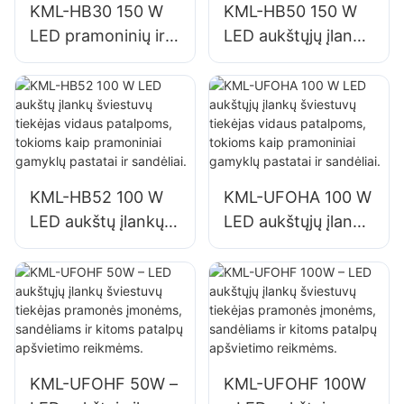
KML-HB30 150 W
KML-HB50 150 W
LED pramoninių ir
LED aukštųjų įlankų
kasybos šviestuvų,
šviestuvų tiekėjas
skirtų vidaus
vidaus patalpoms,
erdvėms, tokioms
tokioms kaip
kaip sporto salės ir
remonto dirbtuvės
sandėliai, tiekėjas.
ir sandėliai.
KML-HB52 100 W
KML-UFOHA 100 W
LED aukštų įlankų
LED aukštųjų įlankų
šviestuvų tiekėjas
šviestuvų tiekėjas
vidaus patalpoms,
vidaus patalpoms,
tokioms kaip
tokioms kaip
pramoniniai
pramoniniai
gamyklų pastatai ir
gamyklų pastatai ir
sandėliai.
sandėliai.
KML-UFOHF 50W –
KML-UFOHF 100W