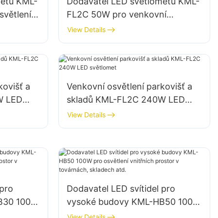
metů KML-
Dodavatel LED světlometů KML-
větlení a
FL2C 50W pro venkovní
oc při
billboardy a osvětlení velkých
View Details
reklamních poutačů
kovišť a
Venkovní osvětlení parkovišť a
W LED
skladů KML-FL2C 240W LED
světlomet
View Details
 pro
Dodavatel LED svítidel pro
B30 100W
vysoké budovy KML-HB50 100W
 prostor v
pro osvětlení vnitřních prostor v
View Details