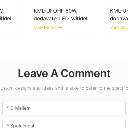
W,
KML-UFOHF 50W,
KML-U
tidel
dodavatel LED svítidel
dodavat
ení
do vysokých hal pro
pro vni
View Details
View Deta
vodů,
průmyslové závody,
výstavn
sklady a další vnitřní
tělocvi
osvětlení.
Leave A Comment
stom designs and ideas and is able to cater to the specific
E-Mailem
Společnost