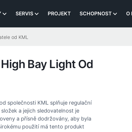
Y
SERVIS
PROJEKT
SCHOPNOST
O
atele od KML
High Bay Light Od
od společnosti KML splňuje regulační
ložek a jejich sledovatelnost je
tanoveny a přísně dodržovány, aby byla
 širokému použití má tento produkt