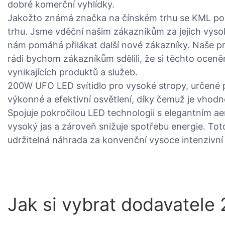
dobré komerční vyhlídky.
Jakožto známá značka na čínském trhu se KML pos
trhu. Jsme vděční našim zákazníkům za jejich vyso
nám pomáhá přilákat další nové zákazníky. Naše p
rádi bychom zákazníkům sdělili, že si těchto oceněn
vynikajících produktů a služeb.
200W UFO LED svítidlo pro vysoké stropy, určené pr
výkonné a efektivní osvětlení, díky čemuž je vhodn
Spojuje pokročilou LED technologii s elegantním a
vysoký jas a zároveň snižuje spotřebu energie. Toto 
udržitelná náhrada za konvenční vysoce intenzivní
Jak si vybrat dodavatel