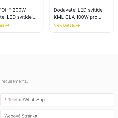
FOHF 200W,
Dodavatel LED svítidel
el LED svítidel
KML-CLA 100W pro
třní osvětlení
vnitřní prostory, jako
ils
View Details
ích hal,
jsou čerpací stanice a
čen atd.
podchody.
 requirements.
Telefon/whatsApp
Webová Stránka