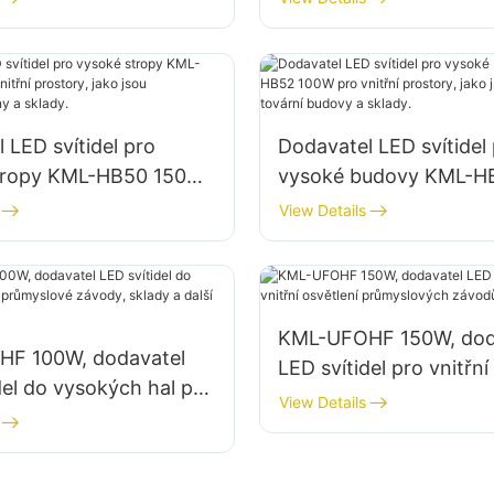
, skladech atd.
továrnách, skladech at
 LED svítidel pro
Dodavatel LED svítidel
tropy KML-HB50 150W
vysoké budovy KML-H
í prostory, jako jsou
pro vnitřní prostory, ja
View Details
ské dílny a sklady.
průmyslové tovární bu
sklady.
KML-UFOHF 150W, dod
F 100W, dodavatel
LED svítidel pro vnitřní
del do vysokých hal pro
průmyslových závodů,
View Details
é závody, sklady a
tělocvičen atd.
řní osvětlení.