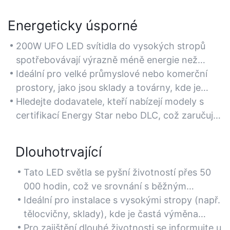
Energeticky úsporné
200W UFO LED svítidla do vysokých stropů
spotřebovávají výrazně méně energie než
tradiční halogenidové nebo zářivkové výbojky
Ideální pro velké průmyslové nebo komerční
a nabízejí až 70% úsporu energie při zachování
prostory, jako jsou sklady a továrny, kde je
vysoké svítivosti.
prioritou snížení nákladů na elektřinu.
Hledejte dodavatele, kteří nabízejí modely s
certifikací Energy Star nebo DLC, což zaručuje
účinnost a slevy.
Dlouhotrvající
Tato LED světla se pyšní životností přes 50
000 hodin, což ve srovnání s běžným
osvětlením drasticky snižuje frekvenci výměn
Ideální pro instalace s vysokými stropy (např.
a náklady na údržbu.
tělocvičny, sklady), kde je častá výměna
žárovek nepraktická.
Pro zajištění dlouhé životnosti se informujte u