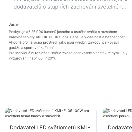
dodavatelů o stupních zachování světelného
toku (např. L70) a o funkcích tepelného
managementu.
Jasný
Poskytuje až 26 000 lumenů jasného a ostrého světla s rozsahem
barevné teploty 4000K–6000K, což zlepšuje viditelnost a bezpečnost
ve špatně osvětlených prostorách.
Vhodné pro náročná prostředí, jako jsou výrobní závody, parkovací
garáže a sportovní zařízení.
Pro individuální rozložení světla zvolte dodavatele s nastavitelnými úhly
vyzařování (např. 60°–120°).
Dodavatel LED světlometů KML-
Dodavate