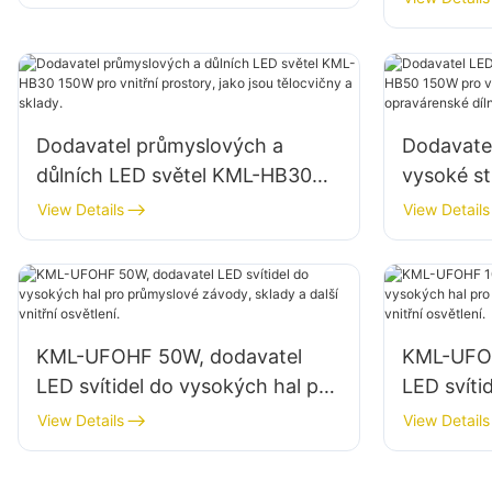
stavenišť
továrnách
Dodavatel průmyslových a
Dodavatel
důlních LED světel KML-HB30
vysoké s
150W pro vnitřní prostory, jako
pro vnitřn
View Details
View Details
jsou tělocvičny a sklady.
opraváren
KML-UFOHF 50W, dodavatel
KML-UFOH
LED svítidel do vysokých hal pro
LED svíti
průmyslové závody, sklady a
průmyslov
View Details
View Details
další vnitřní osvětlení.
další vnit