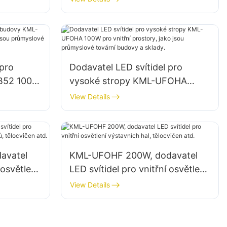
d.
továrnách, skladech atd.
 pro
Dodavatel LED svítidel pro
B52 100W
vysoké stropy KML-UFOHA
ko jsou
100W pro vnitřní prostory, jako
View Details
dovy a
jsou průmyslové tovární budovy
a sklady.
avatel
KML-UFOHF 200W, dodavatel
 osvětlení
LED svítidel pro vnitřní osvětlení
výstavních hal, tělocvičen atd.
View Details