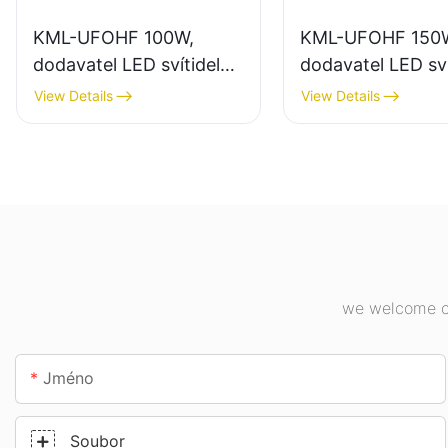
KML-UFOHF 100W,
KML-UFOHF 150
dodavatel LED svítidel
dodavatel LED sví
do vysokých hal pro
pro vnitřní osvětl
View Details
View Details
průmyslové závody,
průmyslových zá
sklady a další vnitřní
tělocvičen atd.
osvětlení.
we welcome cu
Jméno
Soubor