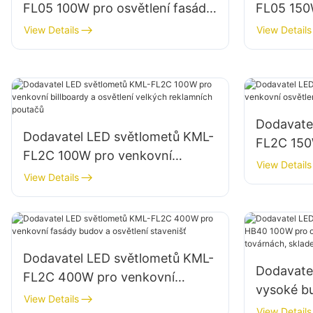
FL05 100W pro osvětlení fasád
FL05 150
budov a stavenišť
parkovišť
View Details
View Details
Dodavate
Dodavatel LED světlometů KML-
FL2C 150
FL2C 100W pro venkovní
osvětlení
View Details
billboardy a osvětlení velkých
View Details
reklamních poutačů
Dodavatel LED světlometů KML-
Dodavatel
FL2C 400W pro venkovní
vysoké 
fasády budov a osvětlení
View Details
pro osvět
View Details