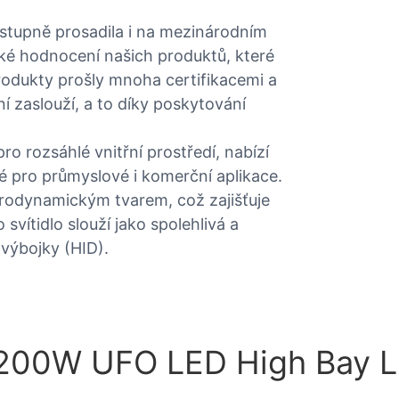
tupně prosadila i na mezinárodním
ké hodnocení našich produktů, které
rodukty prošly mnoha certifikacemi a
í zaslouží, a to díky poskytování
o rozsáhlé vnitřní prostředí, nabízí
é pro průmyslové i komerční aplikace.
erodynamickým tvarem, což zajišťuje
svítidlo slouží jako spolehlivá a
 výbojky (HID).
e 200W UFO LED High Bay L