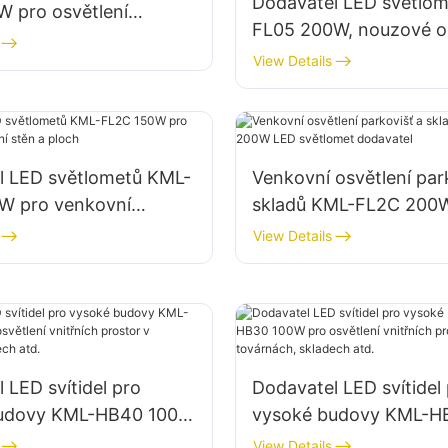
Dodavatel LED světlo
W pro osvětlení
FL05 200W, nouzové os
 a skladovacích prostor
osvětlení míst pro pom
View Details
katastrofách
l LED světlometů KML-
Venkovní osvětlení par
W pro venkovní
skladů KML-FL2C 200
 stěn a ploch
světlomet dodavatel
View Details
 LED svítidel pro
Dodavatel LED svítidel
budovy KML-HB40 100W
vysoké budovy KML-H
lení vnitřních prostor v
pro osvětlení vnitřních
View Details