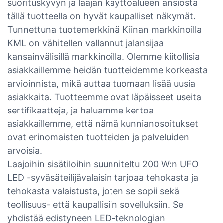
suorituskyvyn ja laajan käyttöalueen ansiosta
tällä tuotteella on hyvät kaupalliset näkymät.
Tunnettuna tuotemerkkinä Kiinan markkinoilla
KML on vähitellen vallannut jalansijaa
kansainvälisillä markkinoilla. Olemme kiitollisia
asiakkaillemme heidän tuotteidemme korkeasta
arvioinnista, mikä auttaa tuomaan lisää uusia
asiakkaita. Tuotteemme ovat läpäisseet useita
sertifikaatteja, ja haluamme kertoa
asiakkaillemme, että nämä kunnianosoitukset
ovat erinomaisten tuotteiden ja palveluiden
arvoisia.
Laajoihin sisätiloihin suunniteltu 200 W:n UFO
LED -syväsäteilijävalaisin tarjoaa tehokasta ja
tehokasta valaistusta, joten se sopii sekä
teollisuus- että kaupallisiin sovelluksiin. Se
yhdistää edistyneen LED-teknologian