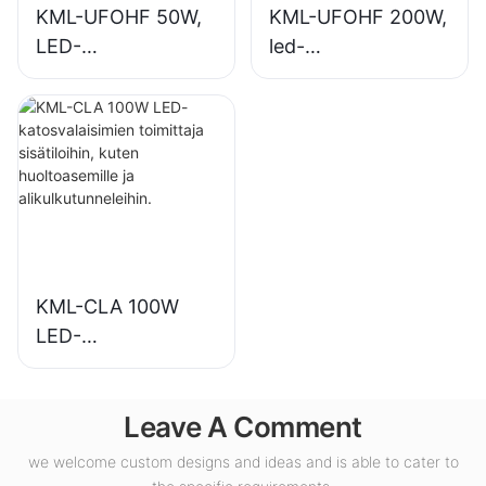
KML-UFOHF 50W,
KML-UFOHF 200W,
LED-
led-
korkeasäteilijöiden
syväsäteilijävalaisin
valaisintoimittaja
sisävalaistukseen
teollisuuslaitoksiin,
näyttelyhalleihin,
varastoihin ja
kuntosaleille jne.
muihin
sisävalaistussovellu
ksiin.
KML-CLA 100W
LED-
katosvalaisimien
toimittaja
Leave A Comment
sisätiloihin, kuten
huoltoasemille ja
we welcome custom designs and ideas and is able to cater to
alikulkutunneleihin.