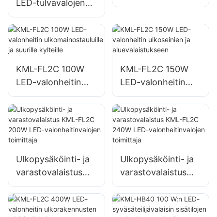
LED-tulvavalojen
ulkomainostauluille
toimittaja, hätä- ja
ja suurille kylteille
katastrofiapukohtei
den valaistus
KML-FL2C 100W
KML-FL2C 150W
LED-valonheitin
LED-valonheitin
ulkomainostauluille
ulkoseinien ja
ja suurille kylteille
aluevalaistukseen
Ulkopysäköinti- ja
Ulkopysäköinti- ja
varastovalaistus
varastovalaistus
KML-FL2C 200W
KML-FL2C 240W
LED-
LED-
valonheitinvalojen
valonheitinvalojen