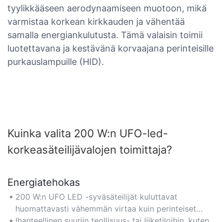
tyylikkääseen aerodynaamiseen muotoon, mikä
varmistaa korkean kirkkauden ja vähentää
samalla energiankulutusta. Tämä valaisin toimii
luotettavana ja kestävänä korvaajana perinteisille
purkauslampuille (HID).
Kuinka valita 200 W:n UFO-led-
korkeasäteilijävalojen toimittaja?
Energiatehokas
200 W:n UFO LED -syväsäteilijät kuluttavat
huomattavasti vähemmän virtaa kuin perinteiset
monimetalli- tai loistelamput, ja ne tarjoavat jopa 70
Ihanteellinen suuriin teollisuus- tai liiketiloihin, kuten