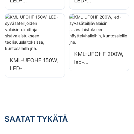
LED-
LED-
korkeasäteilijöiden
korkeasäteilijöiden
valaisintoimittaja
valaisintoimittaja
teollisuuslaitoksiin,
teollisuuslaitoksiin,
varastoihin ja
varastoihin ja
muihin
muihin
sisävalaistussovellu
sisävalaistussovellu
KML-UFOHF 200W,
ksiin.
ksiin.
KML-UFOHF 150W,
led-
LED-
syväsäteilijävalaisin
syväsäteilijöiden
sisävalaistukseen
valaisintoimittaja
näyttelyhalleihin,
sisävalaistukseen
kuntosaleille jne.
teollisuuslaitoksissa
, kuntosaleilla jne.
SAATAT TYKÄTÄ