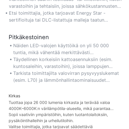
%:n energiansäästön säilyttäen samalla korkean
varastoihin ja tehtaisiin, joissa sähkökustannusten
kirkkaustason.
alentaminen on etusijalla.
Etsi toimittajia, jotka tarjoavat Energy Star -
sertifioituja tai DLC-listattuja malleja taatun
tehokkuuden ja alennusten saamiseksi.
Pitkäkestoinen
Näiden LED-valojen käyttöikä on yli 50 000
tuntia, mikä vähentää merkittävästi
vaihtotarvetta ja ylläpitokustannuksia perinteisiin
Täydellinen korkeisiin kattoasennuksiin (esim.
valaisimiin verrattuna.
kuntosaleihin, varastoihin), joissa lamppujen
tiheä vaihto on epäkäytännöllistä.
Tarkista toimittajilta valovirran pysyvyyslukemat
(esim. L70) ja lämmönhallintaominaisuudet
pitkän käyttöiän varmistamiseksi.
Kirkas
Tuottaa jopa 26 000 lumenia kirkasta ja terävää valoa
4000K–6000K:n värilämpötila-alueella, mikä parantaa
näkyvyyttä ja turvallisuutta hämärästi valaistuilla alueilla.
Sopii vaativiin ympäristöihin, kuten tuotantolaitoksiin,
pysäköintihalleihin ja urheilutiloihin.
Valitse toimittajia, jotka tarjoavat säädettäviä