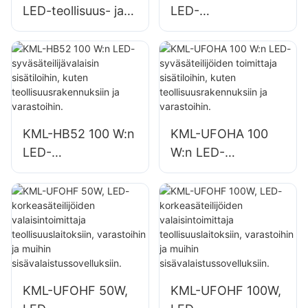
LED-teollisuus- ja
LED-
kaivosvalaisimien
syväsäteilijävalaisin
toimittaja
sisätiloihin, kuten
sisätiloihin, kuten
korjaamoihin ja
kuntosaleihin ja
varastoihin.
varastoihin.
KML-HB52 100 W:n
KML-UFOHA 100
LED-
W:n LED-
syväsäteilijävalaisin
syväsäteilijöiden
sisätiloihin, kuten
toimittaja
teollisuusrakennuks
sisätiloihin, kuten
iin ja varastoihin.
teollisuusrakennuks
iin ja varastoihin.
KML-UFOHF 50W,
KML-UFOHF 100W,