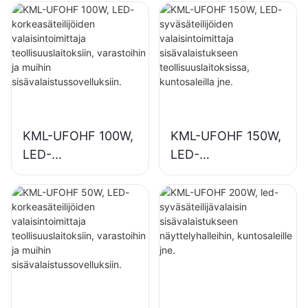
KML-UFOHF 100W,
KML-UFOHF 150W,
LED-
LED-
korkeasäteilijöiden
syväsäteilijöiden
valaisintoimittaja
valaisintoimittaja
teollisuuslaitoksiin,
sisävalaistukseen
varastoihin ja
teollisuuslaitoksissa
muihin
, kuntosaleilla jne.
sisävalaistussovellu
ksiin.