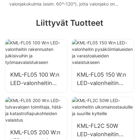
valonjakokulmia (esim. 60°–120°), jotta valonjako on
räätälöity.
Liittyvät Tuotteet
KML-FL05 100 W:n
KML-FL05 150 W:n
LED-valonheitin
LED-valonheitin
rakennusten
pysäköintialueiden
julkisivuihin ja
ja varastoalueiden
työmaavalaistuksee
valaistukseen
n
KML-FL2C 50W
KML-FL05 200 W:n
LED-valonheitin