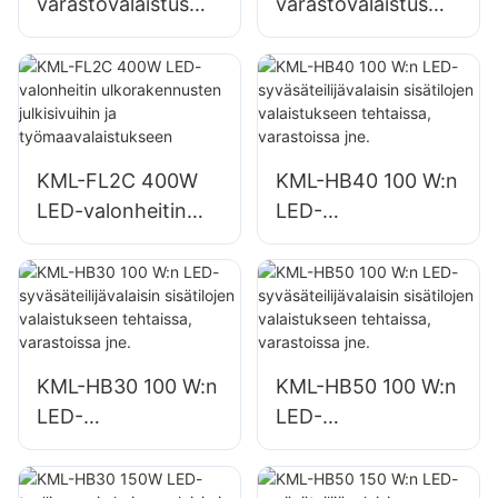
varastovalaistus
varastovalaistus
KML-FL2C 200W
KML-FL2C 240W
LED-
LED-
valonheitinvalojen
valonheitinvalojen
toimittaja
toimittaja
KML-FL2C 400W
KML-HB40 100 W:n
LED-valonheitin
LED-
ulkorakennusten
syväsäteilijävalaisin
julkisivuihin ja
sisätilojen
työmaavalaistuksee
valaistukseen
n
tehtaissa,
varastoissa jne.
KML-HB30 100 W:n
KML-HB50 100 W:n
LED-
LED-
syväsäteilijävalaisin
syväsäteilijävalaisin
sisätilojen
sisätilojen