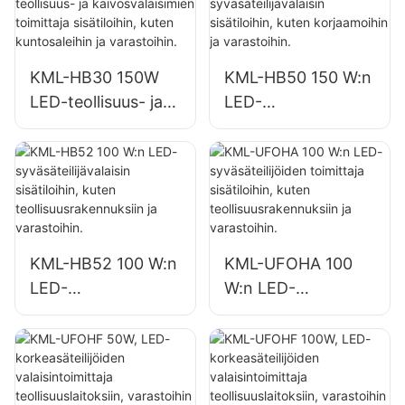
valaistukseen
valaistukseen
tehtaissa,
tehtaissa,
varastoissa jne.
varastoissa jne.
KML-HB30 150W
KML-HB50 150 W:n
LED-teollisuus- ja
LED-
kaivosvalaisimien
syväsäteilijävalaisin
toimittaja
sisätiloihin, kuten
sisätiloihin, kuten
korjaamoihin ja
kuntosaleihin ja
varastoihin.
varastoihin.
KML-HB52 100 W:n
KML-UFOHA 100
LED-
W:n LED-
syväsäteilijävalaisin
syväsäteilijöiden
sisätiloihin, kuten
toimittaja
teollisuusrakennuks
sisätiloihin, kuten
iin ja varastoihin.
teollisuusrakennuks