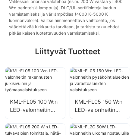
Valitessasi priorisoi valotehoa (esim. 200 W vastaa yli 400
W:n perinteisiä lamppuja), DLC/UL-sertifiointeja laadun
varmistamiseksi ja värilämpötilaa (4000 K–5000 K
luonnonvalolle). Valitse himmennettävä vaihtoehto, jos
säädettävää kirkkautta tarvitaan, ja tarkista takuuehdot
pitkäaikaisen luotettavuuden varmistamiseksi.
Liittyvät Tuotteet
KML-FL05 100 W:n
KML-FL05 150 W:n
LED-valonheitin
LED-valonheitin
rakennusten
pysäköintialueiden
julkisivuihin ja
ja varastoalueiden
työmaavalaistuksee
valaistukseen