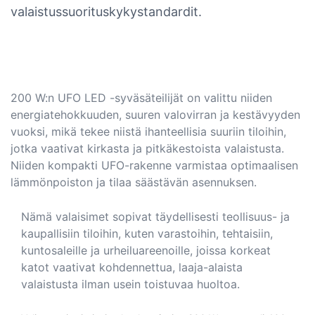
valaistussuorituskykystandardit.
200 W:n UFO LED -syväsäteilijät on valittu niiden
energiatehokkuuden, suuren valovirran ja kestävyyden
vuoksi, mikä tekee niistä ihanteellisia suuriin tiloihin,
jotka vaativat kirkasta ja pitkäkestoista valaistusta.
Niiden kompakti UFO-rakenne varmistaa optimaalisen
lämmönpoiston ja tilaa säästävän asennuksen.
Nämä valaisimet sopivat täydellisesti teollisuus- ja
kaupallisiin tiloihin, kuten varastoihin, tehtaisiin,
kuntosaleille ja urheiluareenoille, joissa korkeat
katot vaativat kohdennettua, laaja-alaista
valaistusta ilman usein toistuvaa huoltoa.