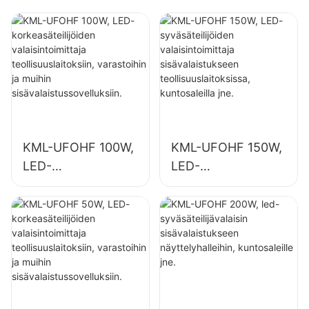
, kuntosaleilla jne.
KML-UFOHF 100W,
KML-UFOHF 150W,
LED-
LED-
korkeasäteilijöiden
syväsäteilijöiden
valaisintoimittaja
valaisintoimittaja
teollisuuslaitoksiin,
sisävalaistukseen
varastoihin ja
teollisuuslaitoksissa
muihin
, kuntosaleilla jne.
sisävalaistussovellu
ksiin.