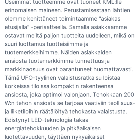
Useimmat tuotteemme ovat tuoneet KML:lle
erinomaisen maineen. Perustamisestaan ​​lähtien
olemme kehittäneet toimintaamme "asiakas
etusijalla" -periaatteella. Samalla asiakkaamme
ostavat meiltä paljon tuotteita uudelleen, mikä on
suuri luottamus tuotteisiimme ja
tuotemerkkeihimme. Näiden asiakkaiden
ansiosta tuotemerkkimme tunnettuus ja
markkinaosuus ovat parantuneet huomattavasti.
Tämä UFO-tyylinen valaistusratkaisu loistaa
korkeissa tiloissa kompaktin rakenteensa
ansiosta, joka optimoi valonjaon. Tehokkaan 200
W:n tehon ansiosta se tarjoaa vaativiin teollisuus-
ja liiketiloihin räätälöityä tehokasta valaistusta.
Edistynyt LED-teknologia takaa
energiatehokkuuden ja pitkäaikaisen
luotettavuuden, täyttäen nykyaikaiset