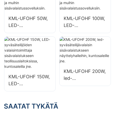
iin ja varastoihin.
KML-UFOHF 50W,
KML-UFOHF 100W,
LED-
LED-
korkeasäteilijöiden
korkeasäteilijöiden
valaisintoimittaja
valaisintoimittaja
teollisuuslaitoksiin,
teollisuuslaitoksiin,
varastoihin ja
varastoihin ja
muihin
muihin
sisävalaistussovellu
sisävalaistussovellu
KML-UFOHF 200W,
ksiin.
ksiin.
KML-UFOHF 150W,
led-
LED-
syväsäteilijävalaisin
syväsäteilijöiden
sisävalaistukseen
valaisintoimittaja
näyttelyhalleihin,
sisävalaistukseen
SAATAT TYKÄTÄ
kuntosaleille jne.
teollisuuslaitoksissa