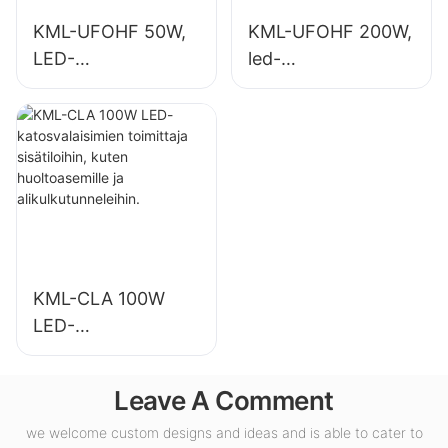
KML-UFOHF 50W,
KML-UFOHF 200W,
LED-
led-
korkeasäteilijöiden
syväsäteilijävalaisin
valaisintoimittaja
sisävalaistukseen
teollisuuslaitoksiin,
näyttelyhalleihin,
varastoihin ja
kuntosaleille jne.
muihin
sisävalaistussovellu
ksiin.
KML-CLA 100W
LED-
katosvalaisimien
toimittaja
Leave A Comment
sisätiloihin, kuten
huoltoasemille ja
we welcome custom designs and ideas and is able to cater to