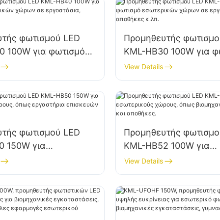
υτής φωτισμού LED
Προμηθευτής φωτισμο
 100W για φωτισμό
KML-HB30 100W για φ
κών χώρων σε
εσωτερικών χώρων σ
View Details
ια, αποθήκες κ.λπ.
εργοστάσια, αποθήκες
υτής φωτισμού LED
Προμηθευτής φωτισμο
0 150W για
KML-HB52 100W για
ούς χώρους, όπως
εσωτερικούς χώρους,
View Details
ια επισκευών και
βιομηχανικά εργοστάσ
.
αποθήκες.