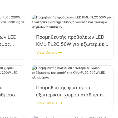
έων LED
Προμηθευτής προβολέων LED
σμός
KML-FL2C 50W για εξωτερικές
κης και
διαφημιστικές πινακίδες και
View Details
οφές
φωτισμό μεγάλων πινακίδων
ύ
Προμηθευτής φωτισμού
άθμευσης
εξωτερικού χώρου στάθμευσης
L2C 200W
και αποθήκης KML-FL2C 240W
View Details
LED πλημμύρας