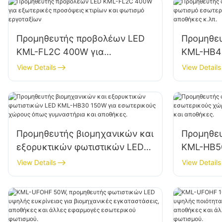
Προμηθευτής προβολέων LED
Προμηθε
KML-FL2C 400W για
KML-HB40
εξωτερικές προσόψεις κτιρίων
εσωτερι
View Details
View Details
και φωτισμό εργοταξίων
εργοστάσ
Προμηθευτής βιομηχανικών και
Προμηθε
εξορυκτικών φωτιστικών LED
KML-HB5
KML-HB30 150W για
εσωτερικ
View Details
View Details
εσωτερικούς χώρους όπως
εργαστήρ
γυμναστήρια και αποθήκες.
αποθήκες