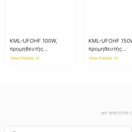
KML-UFOHF 100W,
KML-UFOHF 150
προμηθευτής
προμηθευτής
φωτιστικών LED
φωτιστικών LED
View Details
View Details
υψηλής ποιότητας για
υψηλής ευκρίνει
βιομηχανικές
εσωτερικό φωτισ
εγκαταστάσεις,
βιομηχανικές
αποθήκες και άλλες
εγκαταστάσεις,
εφαρμογές εσωτερικού
γυμναστήρια κ.λ
φωτισμού.
we welcome cu