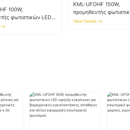
KML-UFOHF 150W,
HF 100W,
προμηθευτής φωτιστι
τής φωτιστικών LED
υψηλής ευκρίνειας γι
View Details
οιότητας για
εσωτερικό φωτισμό σε
ικές εγκαταστάσεις,
βιομηχανικές εγκατασ
 και άλλες
γυμναστήρια κ.λπ.
ς εσωτερικού
.