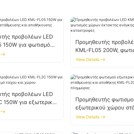
υτής προβολέων LED
Προμηθευτής προβολ
 150W για φωτισμό
KML-FL05 200W, φωτι
άθμευσης και
χώρων έκτακτης ανάγ
View Details
υσης
βοήθειας σε καταστρ
υτής προβολέων LED
Προμηθευτής φωτισμο
 150W για εξωτερικό
εξωτερικού χώρου στ
τοίχου και χώρου
και αποθήκης KML-F
View Details
LED πλημμύρας