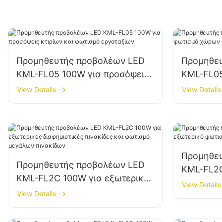
Προμηθευτής προβολέων LED
Προμηθε
KML-FL05 100W για προσόψεις
KML-FL05
κτιρίων και φωτισμό
χώρων στ
View Details
View Details
εργοταξίων
αποθήκε
Προμηθε
Προμηθευτής προβολέων LED
KML-FL2C
KML-FL2C 100W για εξωτερικές
φωτισμό 
View Details
διαφημιστικές πινακίδες και
View Details
φωτισμό μεγάλων πινακίδων