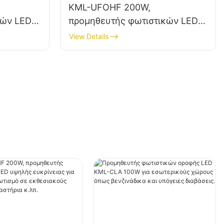
KML-UFOHF 200W,
κών LED
προμηθευτής φωτιστικών LED
α
υψηλής ευκρίνειας για
View Details
εσωτερικό φωτισμό σε
τάσεις,
εκθεσιακούς χώρους,
γυμναστήρια κ.λπ.