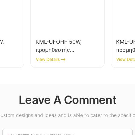
W,
KML-UFOHF 50W,
KML-U
προμηθευτής
προμηθ
φωτιστικών LED
φωτιστ
View Details
View Deta
ας για
υψηλής ευκρίνειας για
υψηλής
μό σε
βιομηχανικές
εσωτερ
εγκαταστάσεις,
εκθεσι
αποθήκες και άλλες
γυμνασ
Leave A Comment
π.
εφαρμογές εσωτερικού
φωτισμού.
stom designs and ideas and is able to cater to the specific