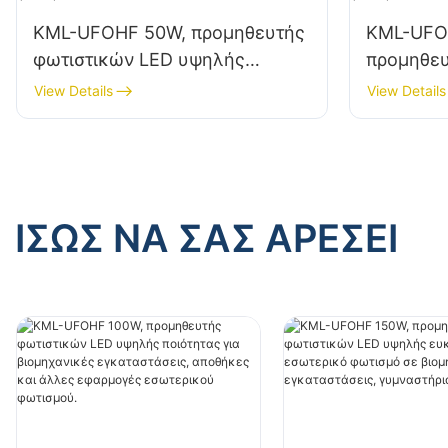
KML-UFOHF 50W, προμηθευτής
KML-UFO
φωτιστικών LED υψηλής
προμηθευ
ευκρίνειας για βιομηχανικές
υψηλής π
View Details
View Details
εγκαταστάσεις, αποθήκες και
βιομηχαν
άλλες εφαρμογές εσωτερικού
αποθήκες
φωτισμού.
εφαρμογέ
φωτισμού
ΊΣΩΣ ΝΑ ΣΑΣ ΑΡΈΣΕΙ