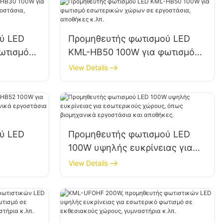
ύ LED
Προμηθευτής φωτισμού LED
ωτισμό
KML-HB50 100W για φωτισμό
ε
εσωτερικών χώρων σε
View Details
 κ.λπ.
εργοστάσια, αποθήκες κ.λπ.
ύ LED
Προμηθευτής φωτισμού LED
100W υψηλής ευκρίνειας για
 όπως
εσωτερικούς χώρους, όπως
View Details
ια και
βιομηχανικά εργοστάσια και
αποθήκες.