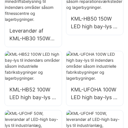
fabrikker,
fabrikker,
lagerbygninger osv.
lagerbygninger osv.
KML-HB50 150W
LED high bay-lys til
Leverandør af
indendørs områder
KML-HB30 150W
såsom
LED industri- og
reparationsværkste
minedriftsbelysning
der og
til indendørs
lagerbygninger.
områder såsom
fitnesscentre og
lagerbygninger.
KML-HB52 100W
KML-UFOHA 100W
LED high bay-lys til
LED high bay-lys til
indendørs områder
indendørs områder
såsom industrielle
såsom industrielle
fabriksbygninger
fabriksbygninger