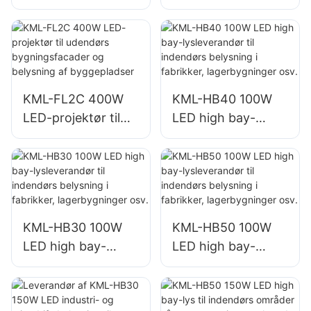
parkeringsplads-
parkeringsplads-
og lagerbelysning
og lagerbelysning
KML-FL2C 200W
KML-FL2C 240W
LED-projektørlys
LED-projektørlys
KML-FL2C 400W
KML-HB40 100W
LED-projektør til
LED high bay-
udendørs
lysleverandør til
bygningsfacader
indendørs
og belysning af
belysning i
byggepladser
fabrikker,
lagerbygninger osv.
KML-HB30 100W
KML-HB50 100W
LED high bay-
LED high bay-
lysleverandør til
lysleverandør til
indendørs
indendørs
belysning i
belysning i