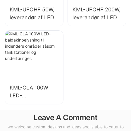
KML-UFOHF 50W,
KML-UFOHF 200W,
leverandør af LED-
leverandør af LED-
high bay-lys til
high bay-lys til
industrianlæg,
indendørs
lagerbygninger og
belysning i
andre indendørs
udstillingshaller,
belysningsapplikati
fitnesscentre osv.
oner.
KML-CLA 100W
LED-
baldakinbelysning
til indendørs
Leave A Comment
områder såsom
tankstationer og
we welcome custom designs and ideas and is able to cater to