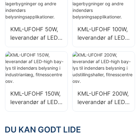
og lagerbygninger.
og lagerbygninger.
KML-UFOHF 50W,
KML-UFOHF 100W,
leverandør af LED-
leverandør af LED-
high bay-lys til
high bay-lys til
industrianlæg,
industrianlæg,
lagerbygninger og
lagerbygninger og
andre indendørs
andre indendørs
belysningsapplikati
belysningsapplikati
oner.
oner.
KML-UFOHF 150W,
KML-UFOHF 200W,
leverandør af LED-
leverandør af LED-
high bay-lys til
high bay-lys til
indendørs
indendørs
belysning i
belysning i
DU KAN GODT LIDE
industrianlæg,
udstillingshaller,