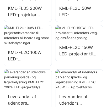
er
KML-FL05 200W
KML-FL2C 50W
LED-projektør
LED-
leverandør,
projektørleverandø
nødbelysning og
r til udendørs
katastrofehjælpspr
billboards og store
ojekter
skiltebelysninger
KML-FL2C 150W
KML-FL2C 100W
LED-projektør til
LED-
udendørs væg- og
projektørleverandø
områdebelysning
r til udendørs
billboards og store
skiltebelysninger
Leverandør af
Leverandør af
udendørs
udendørs