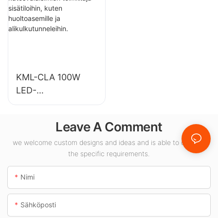
varastoihin ja
kuntosaleille jne.
muihin
sisävalaistussovellu
ksiin.
KML-CLA 100W
LED-
katosvalaisimien
toimittaja
Leave A Comment
sisätiloihin, kuten
huoltoasemille ja
we welcome custom designs and ideas and is able to cater to
the specific requirements.
alikulkutunneleihin.
Nimi
Sähköposti