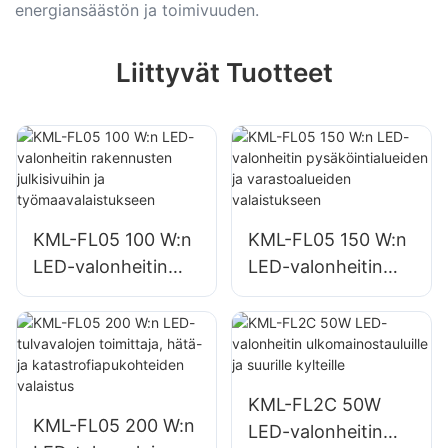
energiansäästön ja toimivuuden.
Liittyvät Tuotteet
KML-FL05 100 W:n
KML-FL05 150 W:n
LED-valonheitin
LED-valonheitin
rakennusten
pysäköintialueiden
julkisivuihin ja
ja varastoalueiden
työmaavalaistuksee
valaistukseen
n
KML-FL2C 50W
KML-FL05 200 W:n
LED-valonheitin