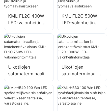
toimittaja
toimittaja
KML-FL2C 400W
KML-FL2C 500W
LED-valonheitin
LED-valonheitin
ulkorakennusten
ulkorakennusten
julkisivuihin ja
julkisivuihin ja
työmaavalaistuksee
työmaavalaistuksee
n
n
Ulkotilojen
Ulkotilojen
satamaterminaalien
satamaterminaalien
ja
ja
lentokenttävalaistu
lentokenttävalaistu
s KML-FL2C 750W
s KML-FL2C 1000W
LED-
LED-
valonheitintoimittaj
valonheitintoimittaj