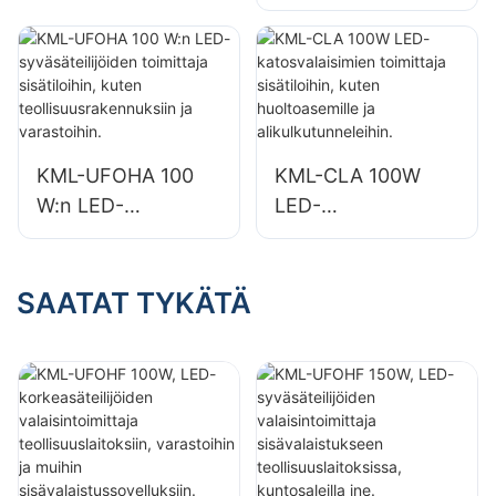
syväsäteilijävalaisin
sisätiloihin, kuten
sisätiloihin, kuten
korjaamoihin ja
teollisuusrakennuks
varastoihin.
iin ja varastoihin.
KML-UFOHA 100
KML-CLA 100W
W:n LED-
LED-
syväsäteilijöiden
katosvalaisimien
toimittaja
toimittaja
sisätiloihin, kuten
sisätiloihin, kuten
SAATAT TYKÄTÄ
teollisuusrakennuks
huoltoasemille ja
iin ja varastoihin.
alikulkutunneleihin.