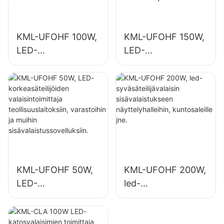
KML-UFOHF 100W,
KML-UFOHF 150W,
LED-
LED-
korkeasäteilijöiden
syväsäteilijöiden
valaisintoimittaja
valaisintoimittaja
teollisuuslaitoksiin,
sisävalaistukseen
varastoihin ja
teollisuuslaitoksissa
muihin
, kuntosaleilla jne.
sisävalaistussovellu
ksiin.
KML-UFOHF 50W,
KML-UFOHF 200W,
LED-
led-
korkeasäteilijöiden
syväsäteilijävalaisin
valaisintoimittaja
sisävalaistukseen
teollisuuslaitoksiin,
näyttelyhalleihin,