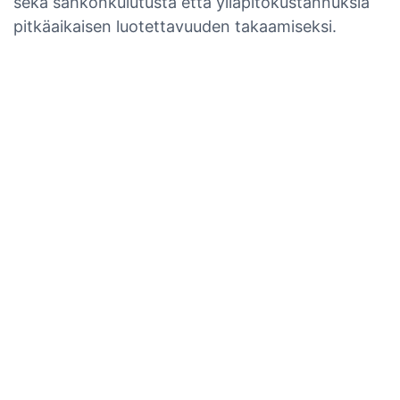
sekä sähkönkulutusta että ylläpitokustannuksia
pitkäaikaisen luotettavuuden takaamiseksi.