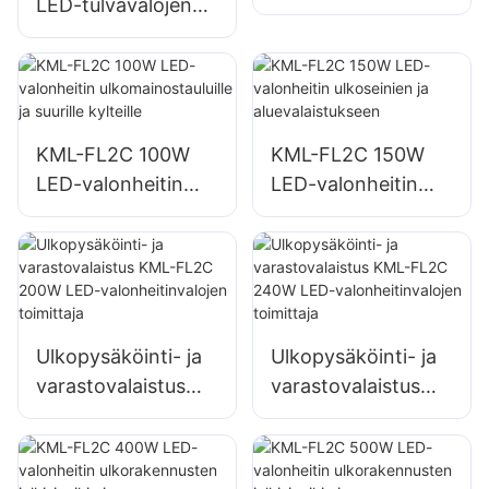
LED-tulvavalojen
ulkomainostauluille
toimittaja, hätä- ja
ja suurille kylteille
katastrofiapukohtei
den valaistus
KML-FL2C 100W
KML-FL2C 150W
LED-valonheitin
LED-valonheitin
ulkomainostauluille
ulkoseinien ja
ja suurille kylteille
aluevalaistukseen
Ulkopysäköinti- ja
Ulkopysäköinti- ja
varastovalaistus
varastovalaistus
KML-FL2C 200W
KML-FL2C 240W
LED-
LED-
valonheitinvalojen
valonheitinvalojen