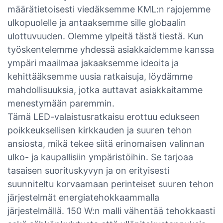
määrätietoisesti viedäksemme KML:n rajojemme
ulkopuolelle ja antaaksemme sille globaalin
ulottuvuuden. Olemme ylpeitä tästä tiestä. Kun
työskentelemme yhdessä asiakkaidemme kanssa
ympäri maailmaa jakaaksemme ideoita ja
kehittääksemme uusia ratkaisuja, löydämme
mahdollisuuksia, jotka auttavat asiakkaitamme
menestymään paremmin.
Tämä LED-valaistusratkaisu erottuu edukseen
poikkeuksellisen kirkkauden ja suuren tehon
ansiosta, mikä tekee siitä erinomaisen valinnan
ulko- ja kaupallisiin ympäristöihin. Se tarjoaa
tasaisen suorituskyvyn ja on erityisesti
suunniteltu korvaamaan perinteiset suuren tehon
järjestelmät energiatehokkaammalla
järjestelmällä. 150 W:n malli vähentää tehokkaasti