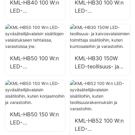
KML-HB40 100 W:n
KML-HB30 100 W:n
a
a
LED-
LED-
syväsäteilijävalaisin
syväsäteilijävalaisin
sisätilojen
sisätilojen
valaistukseen
valaistukseen
tehtaissa,
tehtaissa,
varastoissa jne.
varastoissa jne.
KML-HB50 100 W:n
KML-HB30 150W
LED-
LED-teollisuus- ja
syväsäteilijävalaisin
kaivosvalaisimien
sisätilojen
toimittaja
valaistukseen
sisätiloihin, kuten
tehtaissa,
kuntosaleihin ja
varastoissa jne.
varastoihin.
KML-HB50 150 W:n
KML-HB52 100 W:n
LED-
LED-
syväsäteilijävalaisin