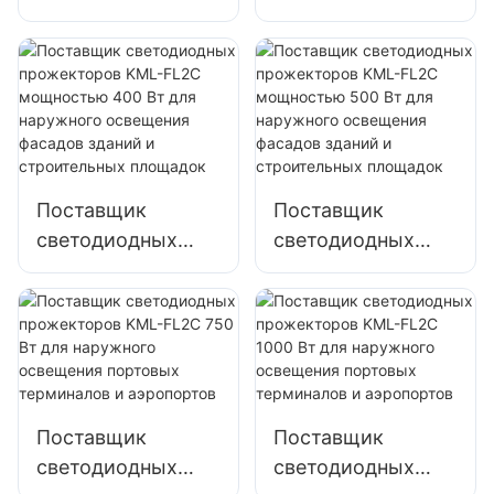
прожекторов
прожекторов
KML-FL2C 200 Вт
KML-FL2C 240 Вт
для освещения
для освещения
наружных
наружных
парковок и
парковок и
складов
складов
Поставщик
Поставщик
светодиодных
светодиодных
прожекторов
прожекторов
KML-FL2C
KML-FL2C
мощностью 400
мощностью 500
Вт для наружного
Вт для наружного
освещения
освещения
фасадов зданий и
фасадов зданий и
Поставщик
Поставщик
строительных
строительных
светодиодных
светодиодных
площадок
площадок