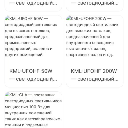
— светодиодный
— светодиодный
светильник для
светильник для
высоких
высоких
потолков,
потолков,
предназначенный
предназначенный
для
для внутреннего
промышленных
освещения
предприятий,
промышленных
складов и других
предприятий,
KML-UFOHF 50W
KML-UFOHF 200W
помещений.
спортивных залов
— светодиодный
— светодиодный
и т. д.
светильник для
светильник для
высоких
высоких
потолков,
потолков,
предназначенный
предназначенный
для
для внутреннего
промышленных
освещения