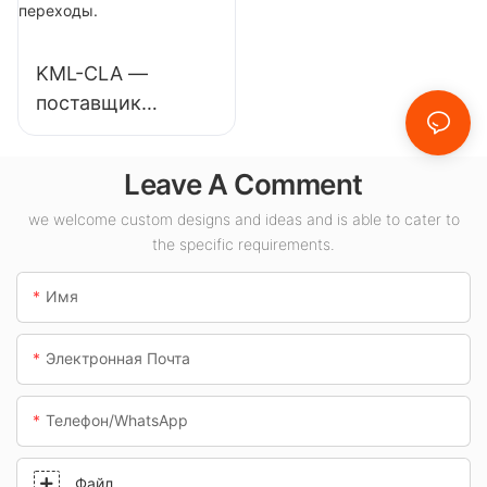
предприятий,
выставочных
складов и других
залов, спортивных
KML-CLA —
помещений.
залов и т.д.
поставщик
светодиодных
светильников
Leave A Comment
мощностью 100
Вт для внутренних
we welcome custom designs and ideas and is able to cater to
the specific requirements.
помещений, таких
как
Имя
автозаправочные
станции и
Электронная Почта
подземные
переходы.
Телефон/WhatsApp
Файл