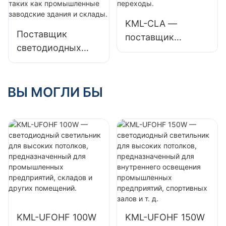
для внутренних
помещений, таких
KML-CLA —
Поставщик
как
поставщик
светодиодных
промышленные
светодиодных
светильников
заводские здания
светильников
KML-UFOHA
и склады.
мощностью 100
мощностью 100
ВЫ МОГЛИ БЫ
Вт для внутренних
Вт для высоких
помещений, таких
пролетов,
как
предназначенных
автозаправочные
для внутренних
станции и
помещений, таких
подземные
как
переходы.
промышленные
заводские здания
и склады.
KML-UFOHF 100W
KML-UFOHF 150W