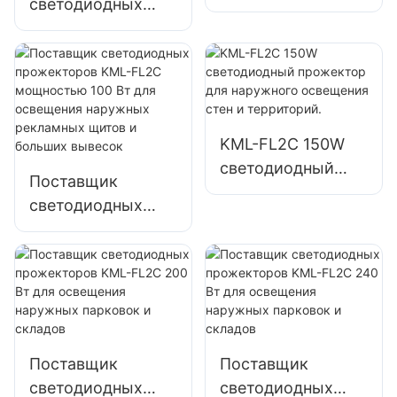
светодиодных
прожекторов
прожекторов
KML-FL2C
KML-FL05
мощностью 50 Вт
мощностью 200
для уличного
Вт для аварийного
освещения
освещения и
рекламных щитов
KML-FL2C 150W
освещения мест
и больших
светодиодный
ликвидации
вывесок
Поставщик
прожектор для
последствий
светодиодных
наружного
стихийных
прожекторов
освещения стен и
бедствий
KML-FL2C
территорий.
мощностью 100
Вт для освещения
наружных
рекламных щитов
Поставщик
Поставщик
и больших
светодиодных
светодиодных
вывесок