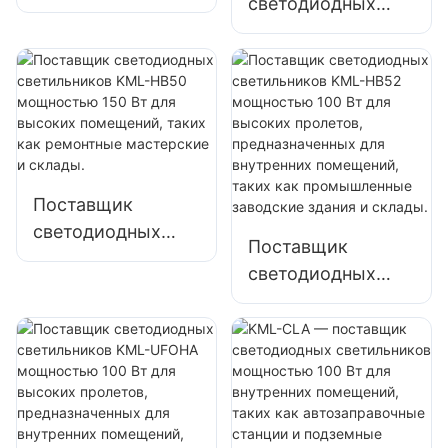
светодиодных
светильников
промышленных и
KML-HB50
шахтерских
мощностью 100
светильников
Вт для высоких
KML-HB30
пролетов,
мощностью 150
внутреннего
Вт для внутренних
освещения
помещений, таких
фабрик, складов и
Поставщик
как спортзалы и
т. д.
светодиодных
Поставщик
склады.
светильников
светодиодных
KML-HB50
светильников
мощностью 150
KML-HB52
Вт для высоких
мощностью 100
помещений, таких
Вт для высоких
как ремонтные
пролетов,
мастерские и
предназначенных
склады.