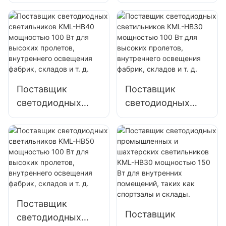
прожекторов
прожекторов
KML-FL2C 750 Вт
KML-FL2C 1000 Вт
для наружного
для наружного
освещения
освещения
портовых
портовых
терминалов и
терминалов и
аэропортов
аэропортов
Поставщик
Поставщик
светодиодных
светодиодных
светильников
светильников
KML-HB40
KML-HB30
мощностью 100
мощностью 100
Вт для высоких
Вт для высоких
пролетов,
пролетов,
внутреннего
внутреннего
освещения
освещения
Поставщик
фабрик, складов и
фабрик, складов и
Поставщик
светодиодных
т. д.
т. д.