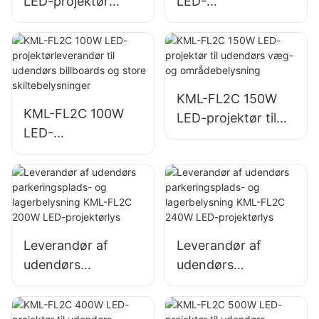
LED-projektør
LED-
leverandør,
projektørleverandø
nødbelysning og
r til udendørs
katastrofehjælpspr
billboards og store
ojekter
skiltebelysninger
KML-FL2C 150W
KML-FL2C 100W
LED-projektør til
LED-
udendørs væg- og
projektørleverandø
områdebelysning
r til udendørs
billboards og store
skiltebelysninger
Leverandør af
Leverandør af
udendørs
udendørs
parkeringsplads-
parkeringsplads-
og lagerbelysning
og lagerbelysning