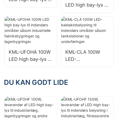
LED high bay-lys til
indendørs områder
indendørs områder
såsom
såsom industrielle
reparationsværkste
fabriksbygninger
der og
og lagerbygninger.
lagerbygninger.
KML-UFOHA 100W
KML-CLA 100W
LED high bay-lys til
LED-
indendørs områder
baldakinbelysning
såsom industrielle
til indendørs
fabriksbygninger
områder såsom
DU KAN GODT LIDE
og lagerbygninger.
tankstationer og
underføringer.