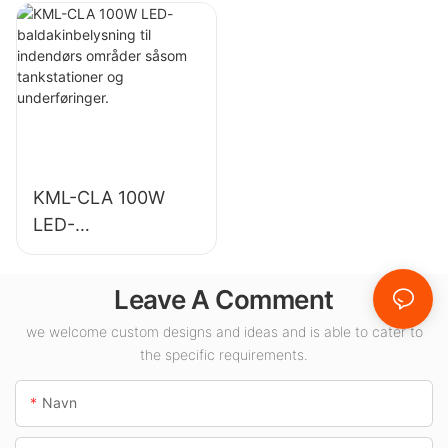
industrianlæg,
indendørs
lagerbygninger og
belysning i
andre indendørs
udstillingshaller,
belysningsapplikati
fitnesscentre osv.
oner.
KML-CLA 100W
LED-
baldakinbelysning
til indendørs
Leave A Comment
områder såsom
tankstationer og
we welcome custom designs and ideas and is able to cater to
the specific requirements.
underføringer.
Navn