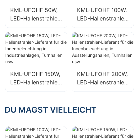
KML-UFOHF 50W,
KML-UFOHF 100W,
LED-Hallenstrahler-
LED-Hallenstrahler-
Lieferant für
Lieferant für
Industrieanlagen,
Industrieanlagen,
Lagerhallen und
Lagerhallen und
andere
andere
Anwendungen der
Anwendungen der
Innenbeleuchtung.
Innenbeleuchtung.
KML-UFOHF 150W,
KML-UFOHF 200W,
LED-Hallenstrahler-
LED-Hallenstrahler-
Lieferant für die
Lieferant für die
Innenbeleuchtung
Innenbeleuchtung
in Industrieanlagen,
in
DU MAGST VIELLEICHT
Turnhallen usw.
Ausstellungshallen,
Turnhallen usw.