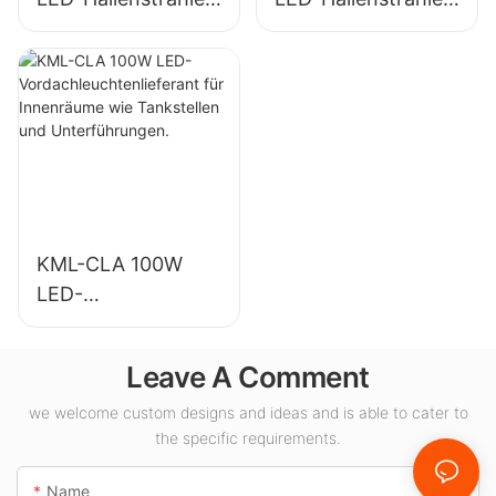
Lieferant für
Lieferant für die
Industrieanlagen,
Innenbeleuchtung
Lagerhallen und
in
andere
Ausstellungshallen,
Anwendungen der
Turnhallen usw.
Innenbeleuchtung.
KML-CLA 100W
LED-
Vordachleuchtenlie
ferant für
Leave A Comment
Innenräume wie
Tankstellen und
we welcome custom designs and ideas and is able to cater to
the specific requirements.
Unterführungen.
Name