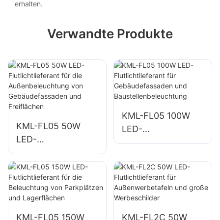
erhalten.
Verwandte Produkte
KML-FL05 100W
KML-FL05 50W
LED-
LED-
Flutlichtlieferant für
Flutlichtlieferant für
Gebäudefassaden
die
und
Außenbeleuchtung
Baustellenbeleucht
von
ung
Gebäudefassaden
KML-FL05 150W
KML-FL2C 50W
und Freiflächen