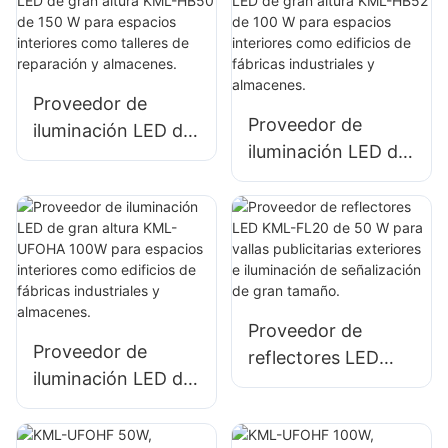
iluminación de
espacios interiores
espacios interiores
como gimnasios y
en fábricas,
almacenes.
almacenes, etc.
Proveedor de
Proveedor de
iluminación LED de
iluminación LED de
gran altura KML-
gran altura KML-
HB50 de 150 W
HB52 de 100 W
para espacios
para espacios
interiores como
interiores como
talleres de
edificios de
reparación y
fábricas
almacenes.
Proveedor de
industriales y
Proveedor de
reflectores LED
almacenes.
iluminación LED de
KML-FL20 de 50 W
gran altura KML-
para vallas
UFOHA 100W para
publicitarias