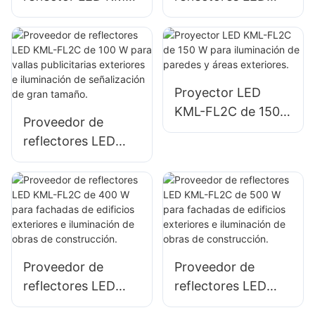
FL05 de 150 W
KML-FL2C de 50 W
para iluminación de
para vallas
estacionamientos y
publicitarias
áreas de
exteriores e
almacenamiento
iluminación de
Proyector LED
señalización de
KML-FL2C de 150
Proveedor de
gran tamaño.
W para iluminación
reflectores LED
de paredes y áreas
KML-FL2C de 100
exteriores.
W para vallas
publicitarias
exteriores e
iluminación de
señalización de
Proveedor de
Proveedor de
gran tamaño.
reflectores LED
reflectores LED
KML-FL2C de 400
KML-FL2C de 500