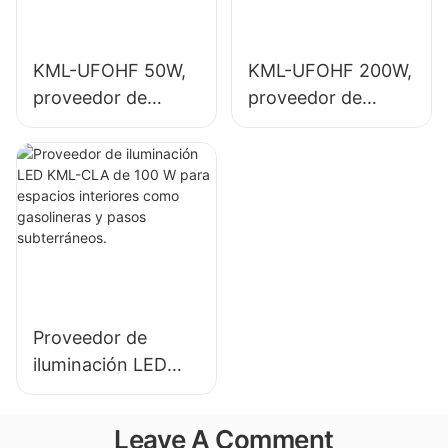
iluminación interior.
KML-UFOHF 50W,
KML-UFOHF 200W,
proveedor de
proveedor de
iluminación LED de
iluminación LED de
gran altura para
gran altura para
plantas
iluminación interior
industriales,
en salas de
almacenes y otras
exposiciones,
aplicaciones de
gimnasios, etc.
iluminación interior.
Proveedor de
iluminación LED
KML-CLA de 100 W
para espacios
Leave A Comment
interiores como