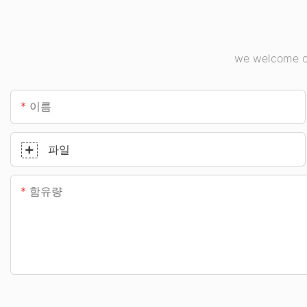
we welcome cu
이름
파일
함유량