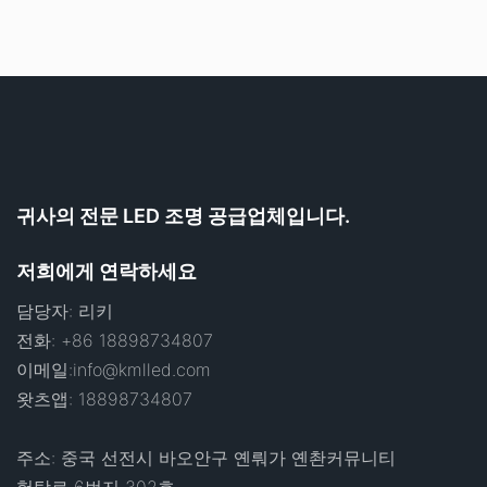
귀사의 전문 LED 조명 공급업체입니다.
저희에게 연락하세요
담당자: 리키
전화: +86 18898734807
이메일:
info@kmlled.com
왓츠앱: 18898734807
주소: 중국 선전시 바오안구 옌뤄가 옌촨커뮤니티
헝탕로 6번지 302호