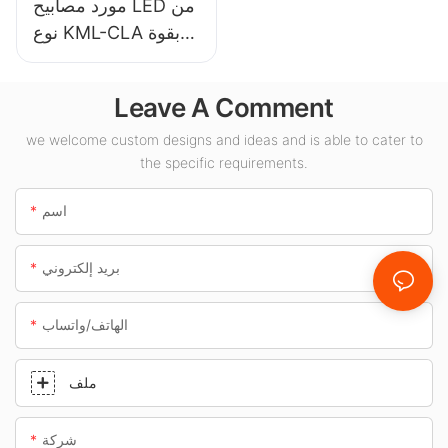
مورد مصابيح LED من
نوع KML-CLA بقوة
100 واط للأماكن
الداخلية مثل محطات
Leave A Comment
الوقود والأنفاق.
we welcome custom designs and ideas and is able to cater to
the specific requirements.
اسم
بريد إلكتروني
الهاتف/واتساب
ملف
شركة