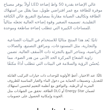
أولاً: يوفر مصباح LED عالي الإضاءة بقدرة 50 واط إضاءة
موفرة للطاقة مع عمر افتراضي طويل، مما يقلل من استهلاك
الطاقة وتكاليف الصيانة مقارنةً بمصابيح التفريغ عالي الكثافة
التقليدية. تصميمه الصغير وقوة إضاءته العالية تجعله مثالياً
للمساحات الكبيرة التي تتطلب إضاءة ساطعة وموحدة.
ثانيًا: يُعد هذا المنتج مثاليًا للاستخدام في البيئات الصناعية
والتجارية، مثل المستودعات، ومرافق التصنيع، والصالات
الرياضية، ومتاجر البيع بالتجزئة ذات الأسقف العالية. تضمن
زاوية الشعاع المركزة الحد الأدنى من هدر الضوء، مما
يُحسّن الرؤية والسلامة في البيئات التي تتطلب أداءً مكثفًا.
ثالثًا: عند الاختيار، أعطِ الأولوية للوحدات ذات خيارات التركيب القابلة
للتعديل، وتصنيفات الحماية من دخول الماء والغبار المناسبة للظروف
المتربة أو الرطبة، والتوافق مع أنظمة التعتيم لتحسين استهلاك
الطاقة. تحقق من الشهادات مثل DLC أو Energy Star لضمان
الجودة وإمكانية الحصول على خصومات.