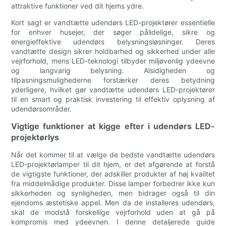
attraktive funktioner ved dit hjems ydre.
Kort sagt er vandtætte udendørs LED-projektører essentielle
for enhver husejer, der søger pålidelige, sikre og
energieffektive udendørs belysningsløsninger. Deres
vandtætte design sikrer holdbarhed og sikkerhed under alle
vejrforhold, mens LED-teknologi tilbyder miljøvenlig ydeevne
og langvarig belysning. Alsidigheden og
tilpasningsmulighederne forstærker deres betydning
yderligere, hvilket gør vandtætte udendørs LED-projektører
til en smart og praktisk investering til effektiv oplysning af
udendørsområder.
Vigtige funktioner at kigge efter i udendørs LED-
projektørlys
Når det kommer til at vælge de bedste vandtætte udendørs
LED-projektørlamper til dit hjem, er det afgørende at forstå
de vigtigste funktioner, der adskiller produkter af høj kvalitet
fra middelmådige produkter. Disse lamper forbedrer ikke kun
sikkerheden og synligheden, men bidrager også til din
ejendoms æstetiske appel. Men da de installeres udendørs,
skal de modstå forskellige vejrforhold uden at gå på
kompromis med ydeevnen. I denne detaljerede guide