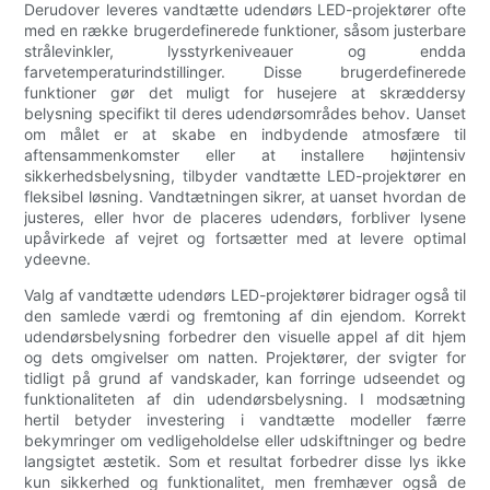
Derudover leveres vandtætte udendørs LED-projektører ofte
med en række brugerdefinerede funktioner, såsom justerbare
strålevinkler, lysstyrkeniveauer og endda
farvetemperaturindstillinger. Disse brugerdefinerede
funktioner gør det muligt for husejere at skræddersy
belysning specifikt til deres udendørsområdes behov. Uanset
om målet er at skabe en indbydende atmosfære til
aftensammenkomster eller at installere højintensiv
sikkerhedsbelysning, tilbyder vandtætte LED-projektører en
fleksibel løsning. Vandtætningen sikrer, at uanset hvordan de
justeres, eller hvor de placeres udendørs, forbliver lysene
upåvirkede af vejret og fortsætter med at levere optimal
ydeevne.
Valg af vandtætte udendørs LED-projektører bidrager også til
den samlede værdi og fremtoning af din ejendom. Korrekt
udendørsbelysning forbedrer den visuelle appel af dit hjem
og dets omgivelser om natten. Projektører, der svigter for
tidligt på grund af vandskader, kan forringe udseendet og
funktionaliteten af ​​din udendørsbelysning. I modsætning
hertil betyder investering i vandtætte modeller færre
bekymringer om vedligeholdelse eller udskiftninger og bedre
langsigtet æstetik. Som et resultat forbedrer disse lys ikke
kun sikkerhed og funktionalitet, men fremhæver også de