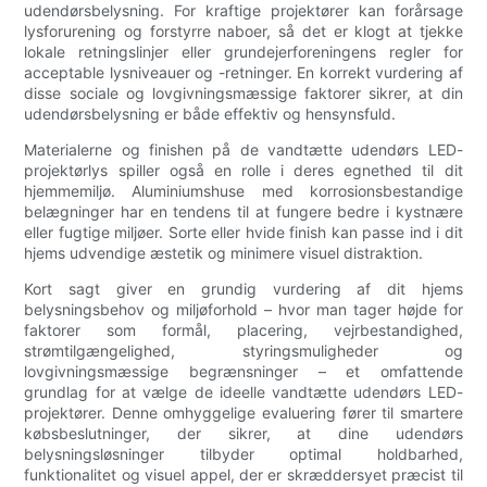
udendørsbelysning. For kraftige projektører kan forårsage
lysforurening og forstyrre naboer, så det er klogt at tjekke
lokale retningslinjer eller grundejerforeningens regler for
acceptable lysniveauer og -retninger. En korrekt vurdering af
disse sociale og lovgivningsmæssige faktorer sikrer, at din
udendørsbelysning er både effektiv og hensynsfuld.
Materialerne og finishen på de vandtætte udendørs LED-
projektørlys spiller også en rolle i deres egnethed til dit
hjemmemiljø. Aluminiumshuse med korrosionsbestandige
belægninger har en tendens til at fungere bedre i kystnære
eller fugtige miljøer. Sorte eller hvide finish kan passe ind i dit
hjems udvendige æstetik og minimere visuel distraktion.
Kort sagt giver en grundig vurdering af dit hjems
belysningsbehov og miljøforhold – hvor man tager højde for
faktorer som formål, placering, vejrbestandighed,
strømtilgængelighed, styringsmuligheder og
lovgivningsmæssige begrænsninger – et omfattende
grundlag for at vælge de ideelle vandtætte udendørs LED-
projektører. Denne omhyggelige evaluering fører til smartere
købsbeslutninger, der sikrer, at dine udendørs
belysningsløsninger tilbyder optimal holdbarhed,
funktionalitet og visuel appel, der er skræddersyet præcist til